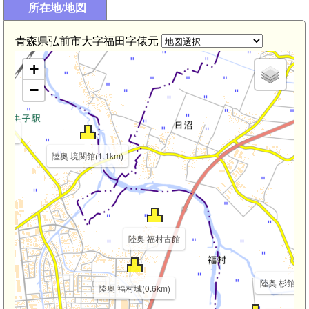
所在地/地図
陸奥 諏訪堂館(2.4km)
青森県弘前市大字福田字俵元
+
−
km)
陸奥 境関館(1.1km)
陸奥 福村古館
陸奥 杉館(平川
陸奥 福村城(0.6km)