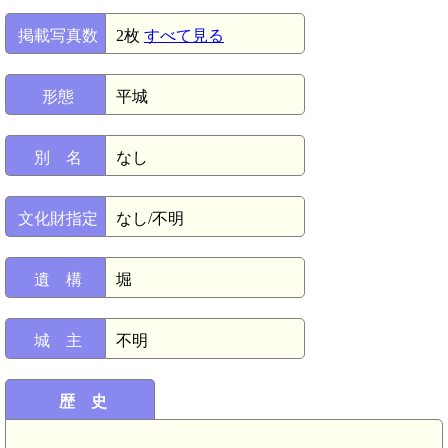
掲載写真数
2枚
すべて見る
形態
平城
別 名
なし
文化財指定
なし/不明
遺 構
堀
城 主
不明
歴 史