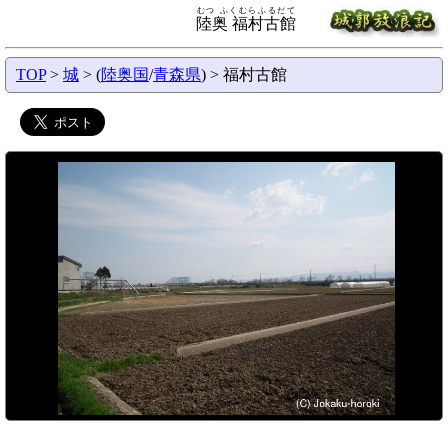
むつ ふくむらふるだて
陸奥 福村古館
TOP
>
城
> (
陸奥国
/
青森県
) > 福村古館