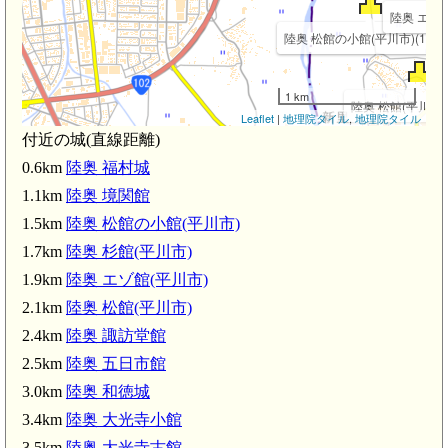
陸奥 エゾ館(
陸奥 松館の小館(平川市)(1.5km
1 km
陸奥 松館(平川市)(2
Leaflet
|
地理院タイル
,
地理院タイル
付近の城(直線距離)
0.6km
陸奥 福村城
1.1km
陸奥 境関館
1.5km
陸奥 松館の小館(平川市)
動公園前駅(2.8km)
1.7km
陸奥 杉館(平川市)
新里駅(2.7km)
1.9km
陸奥 エゾ館(平川市)
2.1km
陸奥 松館(平川市)
2.4km
陸奥 諏訪堂館
陸奥 館田館
2.5km
陸奥 五日市館
3.0km
陸奥 和徳城
陸奥 樋川館
3.4km
陸奥 大光寺小館
3.5km
陸奥 大光寺古館