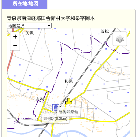
所在地/地図
北常盤駅(2
青森県南津軽郡田舎館村大字和泉字岡本
+
−
陸奥 和泉館
川部駅(0.3km)