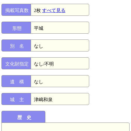
掲載写真数
2枚
すべて見る
形態
平城
別 名
なし
文化財指定
なし/不明
遺 構
なし
城 主
津嶋和泉
歴 史