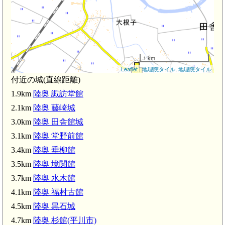
1 km
Leaflet
|
地理院タイル
,
地理院タイル
付近の城(直線距離)
陸奥 諏訪堂館(1.9km)
1.9km
陸奥 諏訪堂館
2.1km
陸奥 藤崎城
3.0km
陸奥 田舎館城
3.1km
陸奥 堂野前館
3.4km
陸奥 垂柳館
3.5km
陸奥 境関館
3.7km
陸奥 水木館
陸奥 境関館(3.5km)
4.1km
陸奥 福村古館
4.5km
陸奥 黒石城
4.7km
陸奥 杉館(平川市)