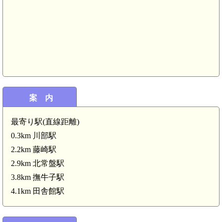
案 内
最寄り駅(直線距離)
0.3km 川部駅
2.2km 藤崎駅
陸奥 水木館(3.7km)
2.9km 北常盤駅
3.8km 撫牛子駅
4.1km 田舎館駅