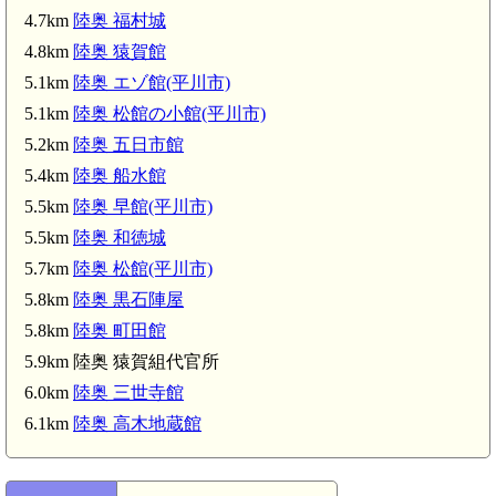
4.7km
陸奥 福村城
陸奥 福村古館(4.1km)
4.8km
陸奥 猿賀館
5.1km
陸奥 エゾ館(平川市)
陸奥 杉館(平川市)(4.7km)
5.1km
陸奥 松館の小館(平川市)
陸奥 福村城(4.7km)
5.2km
陸奥 五日市館
陸奥 
陸奥 エゾ館(平川市)(5.1
5.4km
陸奥 船水館
陸奥 松館の小館(平川市)(5.1km)
5.5km
陸奥 早館(平川市)
5.5km
陸奥 和徳城
5.7km
陸奥 松館(平川市)
陸奥 松館(平川市)(5.7km)
5.8km
陸奥 黒石陣屋
5.8km
陸奥 町田館
5.9km 陸奥 猿賀組代官所
6.0km
陸奥 三世寺館
6.1km
陸奥 高木地蔵館