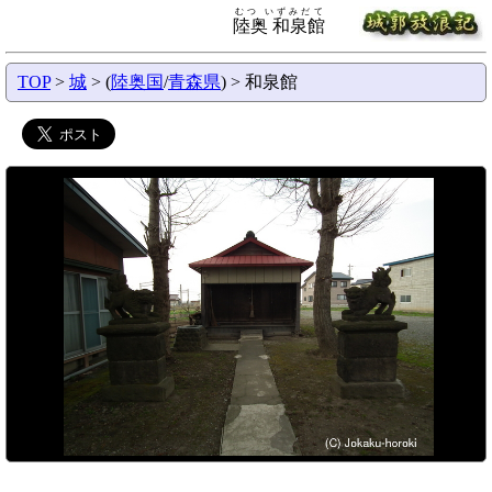
むつ いずみだて
陸奥 和泉館
TOP
>
城
> (
陸奥国
/
青森県
) > 和泉館