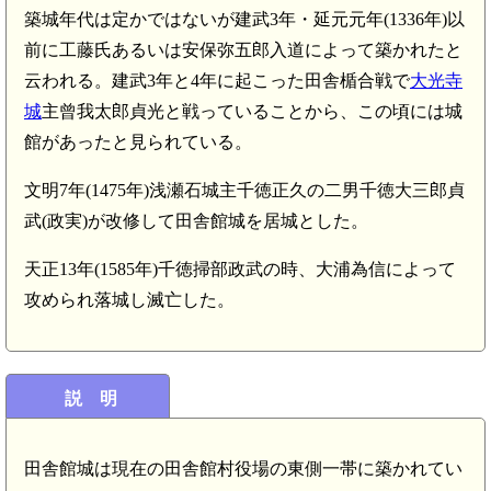
築城年代は定かではないが建武3年・延元元年(1336年)以
前に工藤氏あるいは安保弥五郎入道によって築かれたと
云われる。建武3年と4年に起こった田舎楯合戦で
大光寺
城
主曾我太郎貞光と戦っていることから、この頃には城
館があったと見られている。
文明7年(1475年)浅瀬石城主千徳正久の二男千徳大三郎貞
武(政実)が改修して田舎館城を居城とした。
天正13年(1585年)千徳掃部政武の時、大浦為信によって
攻められ落城し滅亡した。
説 明
田舎館城は現在の田舎館村役場の東側一帯に築かれてい