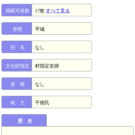
掲載写真数
17枚
すべて見る
形態
平城
別 名
なし
文化財指定
村指定史跡
遺 構
なし
城 主
千徳氏
歴 史