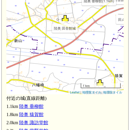
陸奥 垂柳館(1.1km)
田んぼア
)
陸奥 田舎館城
1 km
Leaflet
|
地理院タイル
,
地理院タイル
陸奥 猿賀館(1.8km)
付近の城(直線距離)
1.1km
陸奥 垂柳館
1.8km
陸奥 猿賀館
2.0km
陸奥 諏訪堂館