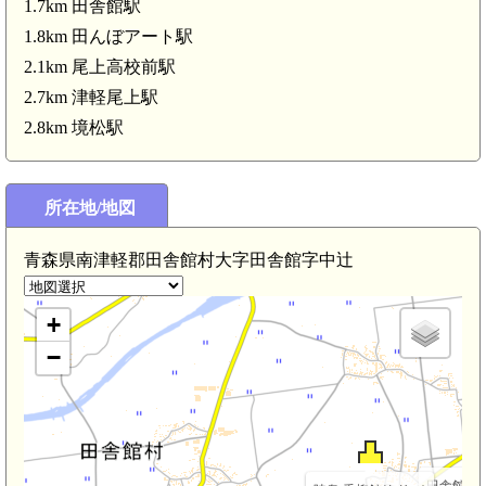
1.7km 田舎館駅
1.8km 田んぼアート駅
2.1km 尾上高校前駅
2.7km 津軽尾上駅
2.8km 境松駅
所在地/地図
青森県南津軽郡田舎館村大字田舎館字中辻
陸奥 堂野前館(2.3km)
+
−
田舎館駅(1