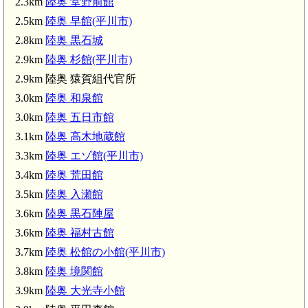
2.3km
陸奥 堂野前館
 杉館(平川市)(2.9km)
2.5km
陸奥 早館(平川市)
陸奥 五日市館(3.0km)
2.8km
陸奥 黒石城
陸奥 エゾ館(平川市)(3.3km)
2.9km
陸奥 杉館(平川市)
)(3.7km)
陸奥 荒田館(3.4km
2.9km 陸奥 猿賀組代官所
3.0km
陸奥 和泉館
(平川市)(4.0km)
3.0km
陸奥 五日市館
陸奥 大光寺小館(3.9km)
3.1km
陸奥 高木地蔵館
陸奥 大光寺古館(4.1km)
陸奥 小和森館(4.2km)
3.3km
陸奥 エゾ館(平川市)
3.4km
陸奥 荒田館
3.5km
陸奥 入瀬館
3.6km
陸奥 黒石陣屋
3.6km
陸奥 福村古館
3.7km
陸奥 松館の小館(平川市)
3.8km
陸奥 境関館
3.9km
陸奥 大光寺小館