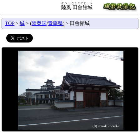
むつ いなかだてじょう
陸奥 田舎館城
TOP
>
城
> (
陸奥国
/
青森県
) > 田舎館城