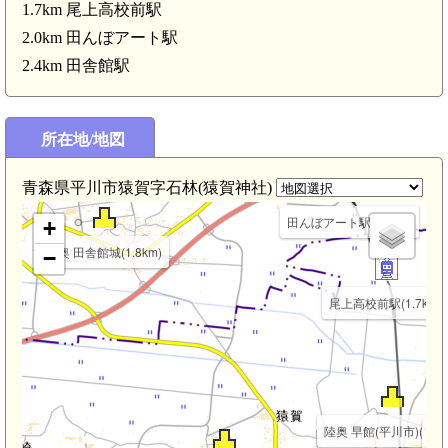
1.7km 尾上高校前駅
2.0km 田んぼアート駅
2.4km 田舎館駅
所在地/地図
田舎館駅(2.4km)
陸奥 垂柳館(2.3km)
青森県平川市猿賀字石林(猿賀神社)
田んぼアート駅(2.0km)
+
陸奥 田舎館城(1.8km)
−
尾上高校前駅(1.7km)
陸奥 早館(平川市)(1.3k
陸奥