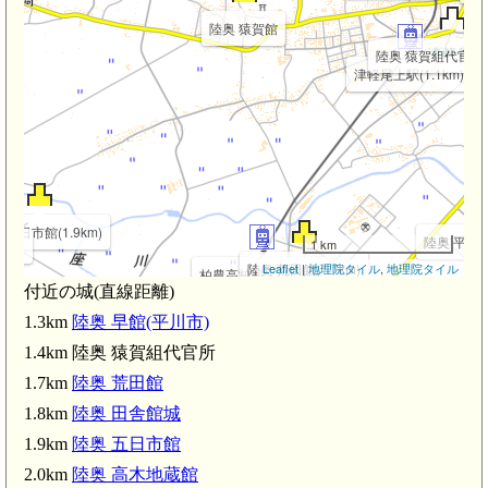
陸奥 猿賀館
陸奥 猿賀組代官所(1
津軽尾上駅(1.1km)
 五日市館(1.9km)
陸奥 平田森館
1 km
km)
陸奥 荒田館(1.7km)
Leaflet
|
地理院タイル
,
地理院タイル
柏農高校前駅(1.6km)
付近の城(直線距離)
1.3km
陸奥 早館(平川市)
1.4km 陸奥 猿賀組代官所
陸奥 大光寺小館(2.4km)
1.7km
陸奥 荒田館
陸奥 大光寺古館(2.6km)
陸奥 小和森館(2.5km)
1.8km
陸奥 田舎館城
1.9km
陸奥 五日市館
陸奥 大光寺城(3.0km)
2.0km
陸奥 高木地蔵館