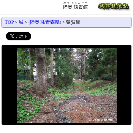
むつ さるかだて
陸奥 猿賀館
TOP
>
城
> (
陸奥国
/
青森県
) > 猿賀館