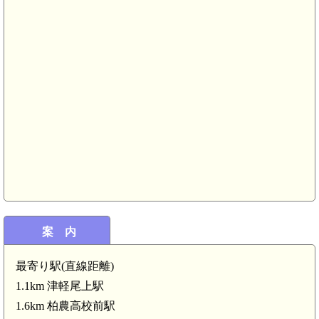
案 内
最寄り駅(直線距離)
陸奥 堂野前館(3.8km)
1.1km 津軽尾上駅
1.6km 柏農高校前駅
陸奥 黒石城(3.7km