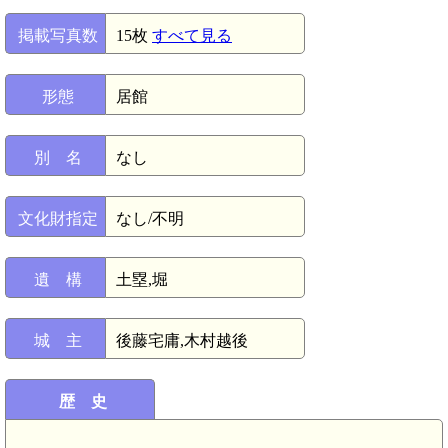
掲載写真数
15枚
すべて見る
形態
居館
別 名
なし
文化財指定
なし/不明
遺 構
土塁,堀
城 主
後藤宅庸,木村越後
歴 史