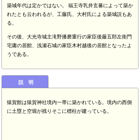
築城年代は定かではない。 福王寺乳井玄蕃によって築か
れたとも云われるが、工藤氏、大村氏による築城説もあ
る。
その後、大光寺城主滝野播磨重行の家臣後藤五郎左衛門
宅庸の居館、浅瀬石城の家臣木村越後の居館となったよ
うである。
説 明
猿賀館は猿賀神社境内一帯に築かれている。境内の西側
に土塁と空堀が残りそこに標柱が建っている。