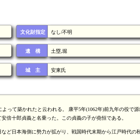
文化財指定
なし/不明
遺 構
土塁,堀
城 主
安東氏
によって築かれたと云われる。 康平5年(1062年)前九年の役で
て安倍十郎貞義と名乗った。この貞義の子が堯恒である。
田など日本海側に勢力が拡がり、戦国時代末期から江戸時代の