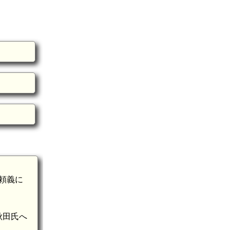
源頼義に
秋田氏へ