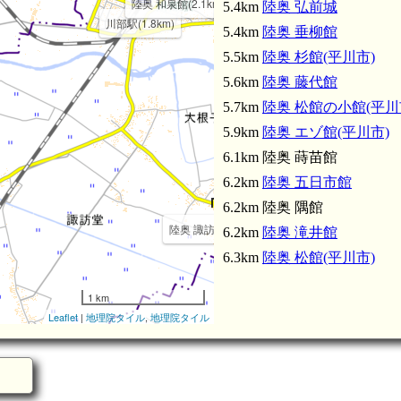
陸奥 和泉館(2.1km)
5.4km
陸奥 弘前城
川部駅(1.8km)
5.4km
陸奥 垂柳館
5.5km
陸奥 杉館(平川市)
5.6km
陸奥 藤代館
5.7km
陸奥 松館の小館(平川
5.9km
陸奥 エゾ館(平川市)
6.1km 陸奥 蒔苗館
6.2km
陸奥 五日市館
6.2km 陸奥 隅館
陸奥 諏訪堂館(3.0km)
6.2km
陸奥 滝井館
6.3km
陸奥 松館(平川市)
1 km
Leaflet
|
地理院タイル
,
地理院タイル