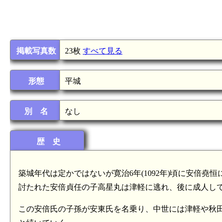
掲載写真数
23枚
すべて見る
形態
平城
別 名
なし
歴 史
築城年代は定かではないが寛治6年(1092年)頃に安倍堯恒
討たれた安倍貞任の子高星丸は津軽に逃れ、後に成人し
この安倍氏の子孫が安東氏を名乗り、中世には津軽や秋