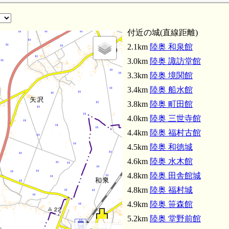
付近の城(直線距離)
2.1km
陸奥 和泉館
北常盤駅(4.4k
3.0km
陸奥 諏訪堂館
3.3km
陸奥 境関館
3.4km
陸奥 船水館
3.8km
陸奥 町田館
4.0km
陸奥 三世寺館
4.4km
陸奥 福村古館
4.5km
陸奥 和徳城
4.6km
陸奥 水木館
4.8km
陸奥 田舎館城
4.8km
陸奥 福村城
4.9km
陸奥 笹森館
5.2km
陸奥 堂野前館