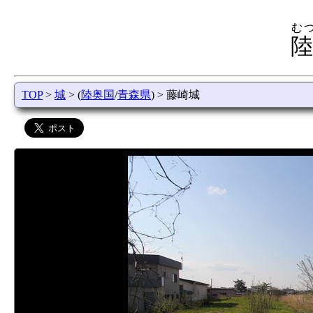
む
陸
TOP
>
城
> (
陸奥国
/
青森県
) > 藤崎城