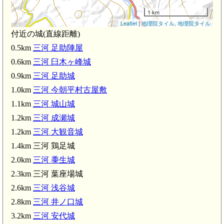
1 km
Leaflet
|
地理院タイル
,
地理院タイル
付近の城(直線距離)
0.5km
三河 足助陣屋
0.6km
三河 臼木ヶ峰城
0.9km
三河 足助城
1.0km
三河 今朝平村古屋敷
1.1km
三河 城山城
1.2km
三河 成瀬城
1.2km
三河 大観音城
1.4km 三河 鶏足城
2.0km
三河 黍生城
2.3km 三河 葉座場城
2.6km
三河 浅谷城
2.8km
三河 井ノ口城
3.2km
三河 安代城