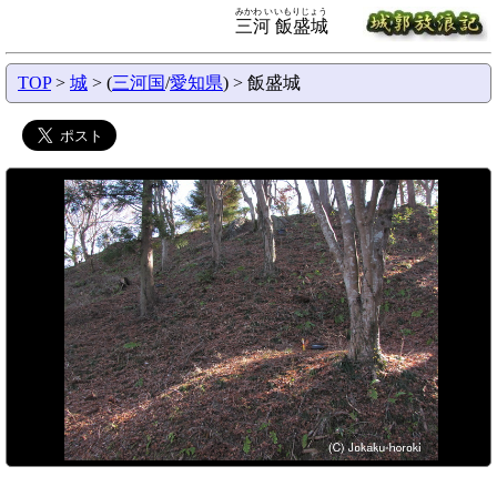
みかわ いいもりじょう
三河 飯盛城
TOP
>
城
> (
三河国
/
愛知県
) > 飯盛城