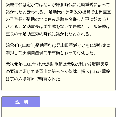
築城年代は定かではないが鎌倉時代に足助重秀によって
築かれたと云われる。 足助氏は源満政の後裔で山田重直
の子重長が足助の地に住み足助を名乗った事に始まると
される。足助重長は黍生城を築いて居城とし、飯盛城は
重長の子足助重秀の時代に築かれたとされる。
治承4年(1180年)足助重行は兄山田重満とともに源行家に
加担して美濃国墨俣で平重衡と戦って討死した。
元弘元年(1331年)七代足助重範は元弘の乱で後醍醐天皇
の要請に応じて笠置山に籠ったが落城、捕らわれた重範
は京の六条河原で斬首された。
説 明