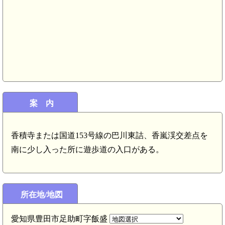
三河 円山城(5.6km)
三河 石飛城(5.2km)
三河 西樫尾城山城(4.8km)
城(4.8km)
案 内
三河 大蔵城(3.9km)
三河 大蔵陣屋(3.7km)
香積寺または国道153号線の巴川東詰、香嵐渓交差点を
南に少し入った所に遊歩道の入口がある。
三河 久
三河 久木城(
所在地/地図
三河 葉座場城(2.3km)
愛知県豊田市足助町字飯盛