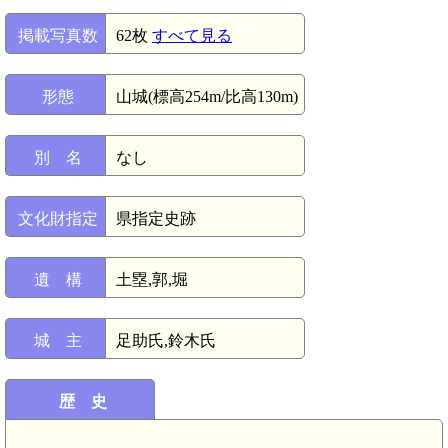
掲載写真数
62枚
すべて見る
形態
山城(標高254m/比高130m)
別 名
なし
文化財指定
県指定史跡
遺 構
土塁,郭,堀
城 主
足助氏,鈴木氏
歴 史