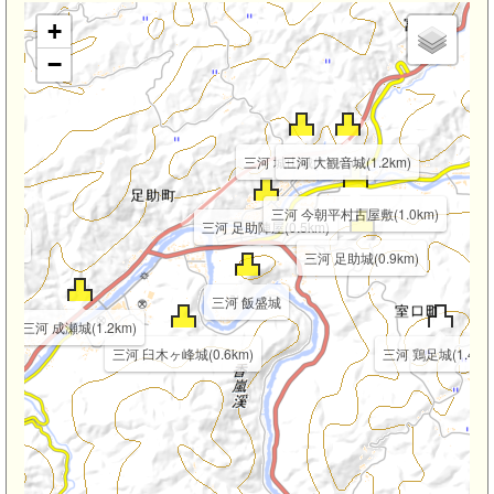
+
−
三河 城山城(1.1km)
三河 大観音城(1.2km)
三河 今朝平村古屋敷(1.0km)
三河 足助陣屋(0.5km)
km)
三河 足助城(0.9km)
三河 飯盛城
三河 成瀬城(1.2km)
三河 臼木ヶ峰城(0.6km)
三河 鶏足城(1.4km