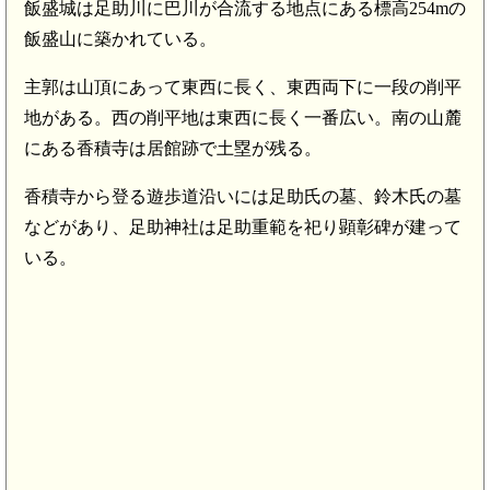
飯盛城は足助川に巴川が合流する地点にある標高254mの
飯盛山に築かれている。
主郭は山頂にあって東西に長く、東西両下に一段の削平
地がある。西の削平地は東西に長く一番広い。南の山麓
にある香積寺は居館跡で土塁が残る。
香積寺から登る遊歩道沿いには足助氏の墓、鈴木氏の墓
などがあり、足助神社は足助重範を祀り顕彰碑が建って
いる。