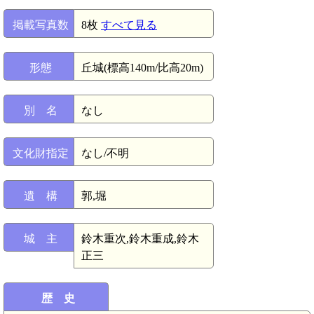
掲載写真数
8枚
すべて見る
形態
丘城(標高140m/比高20m)
別 名
なし
文化財指定
なし/不明
遺 構
郭,堀
城 主
鈴木重次,鈴木重成,鈴木
正三
歴 史