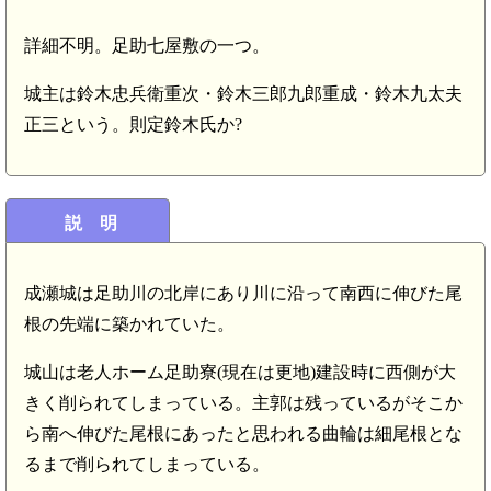
詳細不明。足助七屋敷の一つ。
城主は鈴木忠兵衛重次・鈴木三郎九郎重成・鈴木九太夫
正三という。則定鈴木氏か?
説 明
成瀬城は足助川の北岸にあり川に沿って南西に伸びた尾
根の先端に築かれていた。
城山は老人ホーム足助寮(現在は更地)建設時に西側が大
きく削られてしまっている。主郭は残っているがそこか
ら南へ伸びた尾根にあったと思われる曲輪は細尾根とな
るまで削られてしまっている。