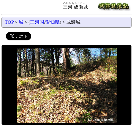
みかわ なるせじょう
三河 成瀬城
TOP
>
城
> (
三河国
/
愛知県
) > 成瀬城