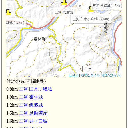
三河 飯盛城(1.2km)
三河 成瀬城
三河 臼木ヶ峰城(0.8km)
井ノ口城(1.6km)
1 km
Leaflet
|
地理院タイル
,
地理院タイル
付近の城(直線距離)
0.8km
三河 臼木ヶ峰城
1.0km
三河 黍生城
1.2km
三河 飯盛城
1.5km
三河 足助陣屋
1.6km
三河 井ノ口城