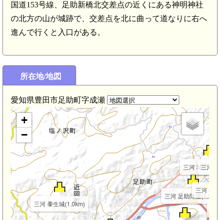
国道153号線、足助新橋北交差点の近くにある神明神社
の北方の山が城跡で、交差点を北に曲って道なりに右へ
進んで行くと入口がある。
所在地/地図
三河 葉座場城(2.8km)
愛知県豊田市足助町字成瀬
+
−
三河 城山城(2.
三河 大
三河 今朝
三河 足助陣屋(1.5km
三河 黍生城(1.0km)
三河