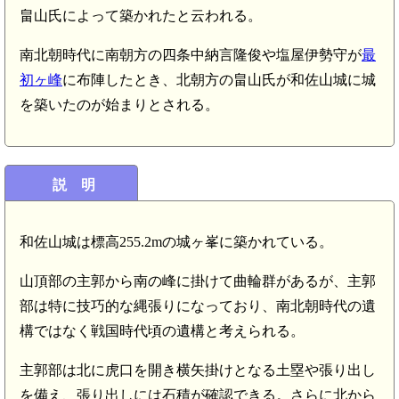
畠山氏によって築かれたと云われる。
南北朝時代に南朝方の四条中納言隆俊や塩屋伊勢守が
最
初ヶ峰
に布陣したとき、北朝方の畠山氏が和佐山城に城
を築いたのが始まりとされる。
説 明
和佐山城は標高255.2mの城ヶ峯に築かれている。
山頂部の主郭から南の峰に掛けて曲輪群があるが、主郭
部は特に技巧的な縄張りになっており、南北朝時代の遺
構ではなく戦国時代頃の遺構と考えられる。
主郭部は北に虎口を開き横矢掛けとなる土塁や張り出し
を備え、張り出しには石積が確認できる。さらに北から