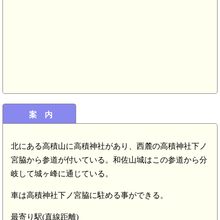
案 内
北にある高積山に高積神社があり、西麓の高積神社下ノ
宮脇から参道が付いている。和佐山城はこの参道から分
岐して城ヶ峰に通じている。
紀伊 坂ノ上城(5.0km)
車は高積神社下ノ宮脇に駐める事ができる。
紀伊 北野城(4.8km)
最寄り駅(直線距離)