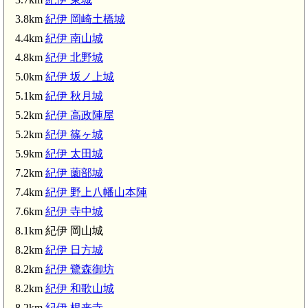
山東駅(2.7km)
3.8km
紀伊 岡崎土橋城
伊太祈曽駅(2.9km)
4.4km
紀伊 南山城
4.8km
紀伊 北野城
5.0km
紀伊 坂ノ上城
5.1km
紀伊 秋月城
5.2km
紀伊 高政陣屋
 南山城(4.4km)
5.2km
紀伊 篠ヶ城
5.9km
紀伊 太田城
7.2km
紀伊 薗部城
7.4km
紀伊 野上八幡山本陣
紀伊 篠ヶ
7.6km
紀伊 寺中城
8.1km 紀伊 岡山城
8.2km
紀伊 日方城
8.2km
紀伊 鷺森御坊
8.2km
紀伊 和歌山城
8.2km
紀伊 根来寺