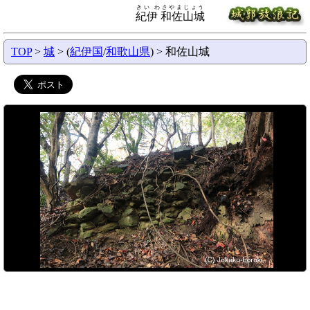
きい わさやまじょう
紀伊 和佐山城
TOP
>
城
> (
紀伊国
/
和歌山県
) > 和佐山城