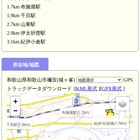
1.7km 布施屋駅
1.9km 千旦駅
2.7km 山東駅
紀伊 東城(3.7km)
2.9km 伊太祈曽駅
3.1km 紀伊小倉駅
紀伊 山名館(3.1km)
所在地/地図
和歌山県和歌山市禰宜(城ヶ峯)
GPS
トラックデータダウンロード :[
KML形式
][
GPX形式
]
+
−
布施屋駅(1.7km)
紀伊 吐前城(1.7km)
千旦駅(1.9km)