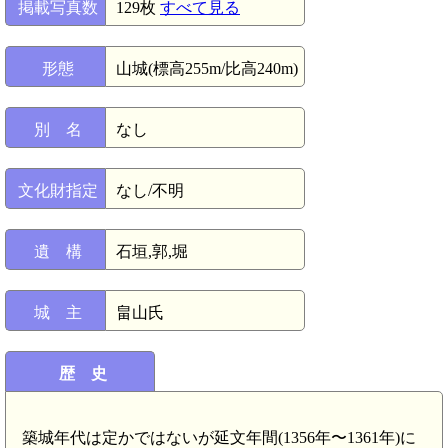
掲載写真数
129枚
すべて見る
形態
山城(標高255m/比高240m)
別 名
なし
文化財指定
なし/不明
遺 構
石垣,郭,堀
城 主
畠山氏
歴 史
築城年代は定かではないが延文年間(1356年〜1361年)に