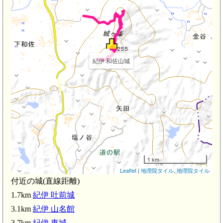
紀伊 和佐山城
1 km
Leaflet
|
地理院タイル
,
地理院タイル
付近の城(直線距離)
1.7km
紀伊 吐前城
3.1km
紀伊 山名館
3.7km
紀伊 東城