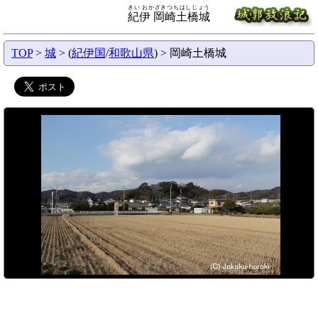
きい おかざきつちはしじょう
紀伊 岡崎土橋城
TOP
>
城
> (
紀伊国
/
和歌山県
) > 岡崎土橋城