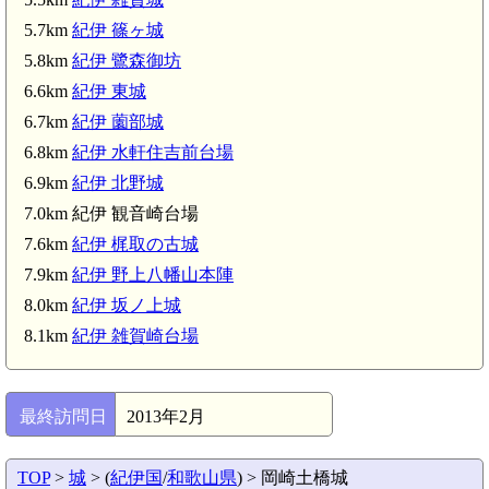
紀伊 日方城(5.1km)
5.7km
紀伊 篠ヶ城
5.8km
紀伊 鷺森御坊
紀伊 神田城(海南市)(5.4km)
6.6km
紀伊 東城
6.7km
紀伊 薗部城
6.8km
紀伊 水軒住吉前台場
6.9km
紀伊 北野城
7.0km 紀伊 観音崎台場
7.6km
紀伊 梶取の古城
7.9km
紀伊 野上八幡山本陣
8.0km
紀伊 坂ノ上城
8.1km
紀伊 雑賀崎台場
最終訪問日
2013年2月
TOP
>
城
> (
紀伊国
/
和歌山県
) > 岡崎土橋城