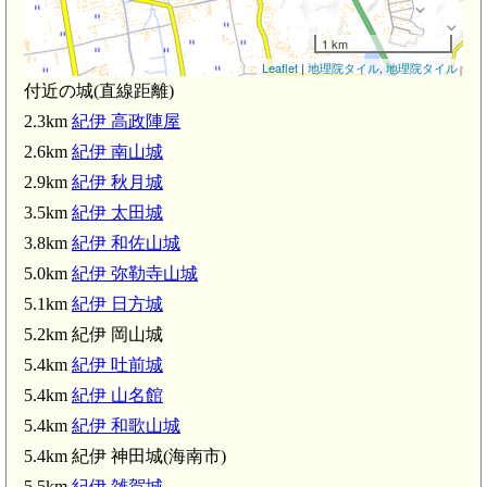
1 km
Leaflet
|
地理院タイル
,
地理院タイル
付近の城(直線距離)
紀伊 南山城(2
2.3km
紀伊 高政陣屋
紀伊 高政陣屋(2.3km)
2.6km
紀伊 南山城
2.9km
紀伊 秋月城
3.5km
紀伊 太田城
3.8km
紀伊 和佐山城
5.0km
紀伊 弥勒寺山城
5.1km
紀伊 日方城
5.2km 紀伊 岡山城
5.4km
紀伊 吐前城
5.4km
紀伊 山名館
5.4km
紀伊 和歌山城
5.4km 紀伊 神田城(海南市)
5.5km
紀伊 雑賀城