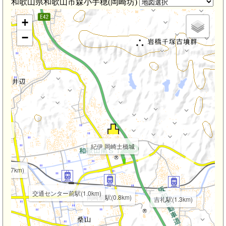
和歌山県和歌山市森小手穂(岡崎坊)
km)
+
−
km)
紀伊 岡崎土橋城
(1.7km)
交通センター前駅(1.0km)
岡崎前駅(0.8km)
吉礼駅(1.3km)