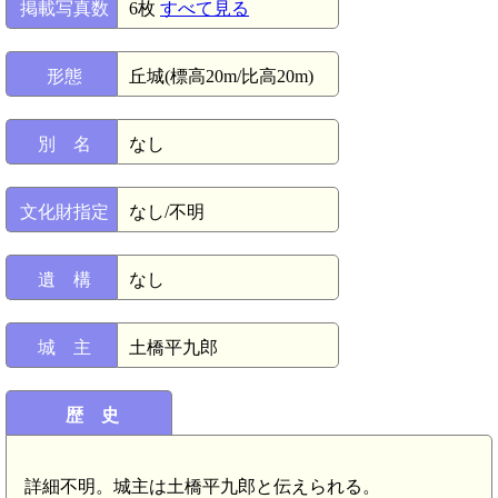
掲載写真数
6枚
すべて見る
形態
丘城(標高20m/比高20m)
別 名
なし
文化財指定
なし/不明
遺 構
なし
城 主
土橋平九郎
歴 史
詳細不明。城主は土橋平九郎と伝えられる。