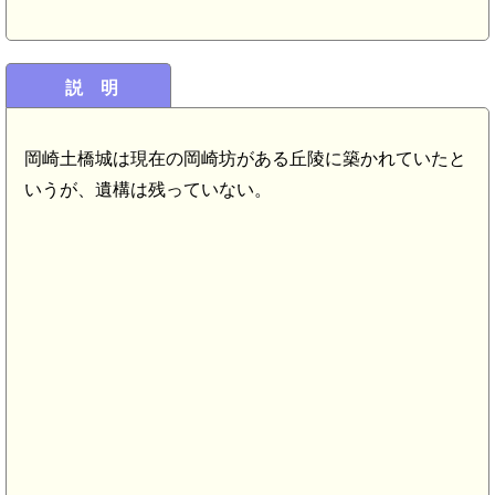
説 明
岡崎土橋城は現在の岡崎坊がある丘陵に築かれていたと
いうが、遺構は残っていない。
紀伊 北野城
紀伊国府(6.4km)