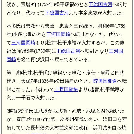
続き、宝暦9年(1759年)松平康福のとき
下総国古河
へ転封
となり、代わって
下総国古河
より本多忠敞が入封した。
本多氏は忠敞から忠盈・忠粛と三代続き、明和6年(1769
年)本多忠粛のとき
三河国岡崎
へ転封となった。代わっ
て
三河国岡崎
より(松井)松平康福が入封するが、この康
福は 宝暦9年(1759年)に
下総国古河
へ転封となり
三河国
岡崎
を経て再び浜田へ戻ってきている。
第二期(松井)松平氏は康福から康定・康任・康爵と四代
続き、天保7年(1836年)松田康爵のとき、
陸奥国棚倉
へ転
封となった。代わって
上野国館林
より(越智)松平武厚が
六万一千石で入封した。
(越智)松平氏は武厚から武揚・武成・武聰と四代続いた
が、慶応2年(1866年)第二次長州征伐のさい、浜田口を守
備していた長州藩の大村益次郎に敗れ、浜田城を自ら焼