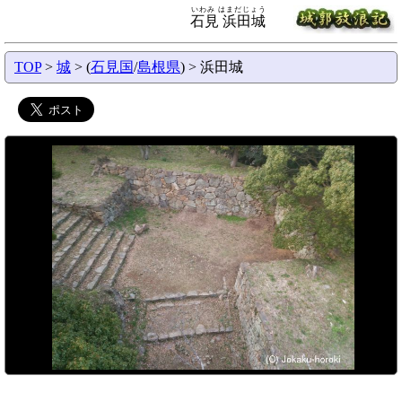
いわみ はまだじょう
石見 浜田城
TOP
>
城
> (
石見国
/
島根県
) > 浜田城