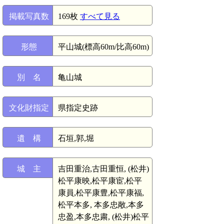
掲載写真数
169枚
すべて見る
形態
平山城(標高60m/比高60m)
別 名
亀山城
文化財指定
県指定史跡
遺 構
石垣,郭,堀
城 主
吉田重治,古田重恒, (松井)
松平康映,松平康宦,松平
康員,松平康豊,松平康福,
松平本多, 本多忠敞,本多
忠盈,本多忠粛, (松井)松平