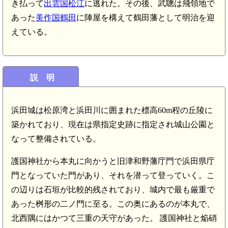
き払って
出雲国松江
に逃れた。その後、武聰は飛領地で
あった
美作国鶴田
に陣屋を構えて鶴田藩として明治を迎
えている。
説 明
浜田城は松原湾と浜田川に囲まれた標高60m程の丘陵に
築かれており、現在は県指定史跡に指定され城山公園と
なって整備されている。
護国神社から本丸に向かうと旧津和野藩庁門で浜田県庁
門となっていた門があり、それを潜って登っていく。こ
の辺りは石垣が比較的残されており、城内で最も厳重で
あった桝形の二ノ門に至る。この奥にあるのが本丸で、
北西隅にはかつて三重の天守があった。 護国神社と焔硝