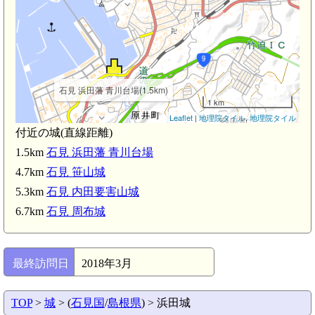
石見 浜田藩 青川台場(1.5km)
1 km
Leaflet
|
地理院タイル
,
地理院タイル
付近の城(直線距離)
1.5km
石見 浜田藩 青川台場
4.7km
石見 笹山城
5.3km
石見 内田要害山城
6.7km
石見 周布城
最終訪問日
2018年3月
)
TOP
>
城
> (
石見国
/
島根県
) > 浜田城