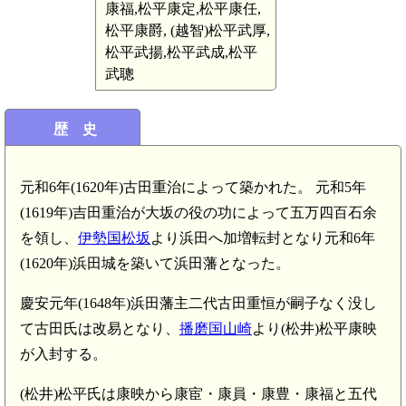
康福,松平康定,松平康任,
松平康爵, (越智)松平武厚,
松平武揚,松平武成,松平
武聰
歴 史
元和6年(1620年)古田重治によって築かれた。 元和5年
(1619年)吉田重治が大坂の役の功によって五万四百石余
を領し、
伊勢国松坂
より浜田へ加増転封となり元和6年
(1620年)浜田城を築いて浜田藩となった。
慶安元年(1648年)浜田藩主二代古田重恒が嗣子なく没し
て古田氏は改易となり、
播磨国山崎
より(松井)松平康映
が入封する。
(松井)松平氏は康映から康宦・康員・康豊・康福と五代