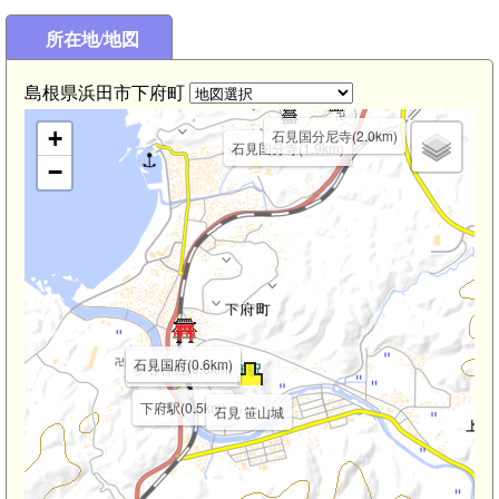
所在地/地図
島根県浜田市下府町
+
石見国分尼寺(2.0km)
石見国分寺(1.9km)
−
石見国府(0.6km)
伊甘神社(0.6km)
下府駅(0.5km)
石見 笹山城