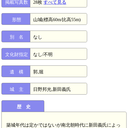
掲載写真数
28枚
すべて見る
形態
山城(標高60m/比高55m)
別 名
なし
文化財指定
なし/不明
遺 構
郭,堀
城 主
日野邦光,新田義氏
歴 史
築城年代は定かではないが南北朝時代に新田義氏によっ