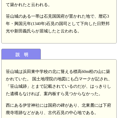
て築かれたと云われる。
笹山城のある一帯は石見国国府が置かれた地で、暦応3
年・興国元年(1340年)石見の国司として下向した日野邦
光や新田義氏らが居城したと云われる。
説 明
笹山城は浜田東中学校の北に聳える標高60m程の山に築
かれていた。 国土地理院の地図にも凸マークが記され、
「笹山城跡」とまで記載されているのだが、はっきりし
た遺構もなければ、案内板すら見つからなかった。
西にある伊甘神社には国府の碑があり、北東麓には下府
廃寺塔跡などがあり、古代石見の中心地である。