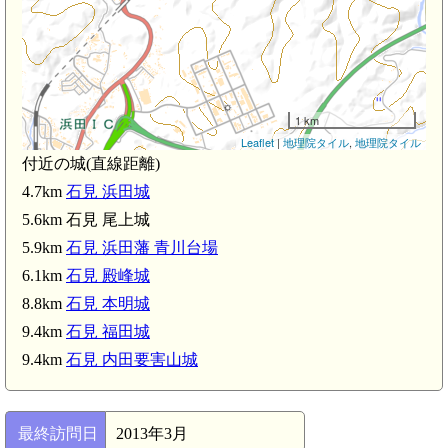
1 km
Leaflet
|
地理院タイル
,
地理院タイル
付近の城(直線距離)
4.7km
石見 浜田城
5.6km 石見 尾上城
5.9km
石見 浜田藩 青川台場
6.1km
石見 殿峰城
8.8km
石見 本明城
9.4km
石見 福田城
9.4km
石見 内田要害山城
大祭天石門彦神社(3.8km)
最終訪問日
2013年3月