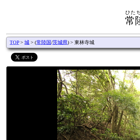
ひた
常
TOP
>
城
> (
常陸国
/
茨城県
) > 東林寺城