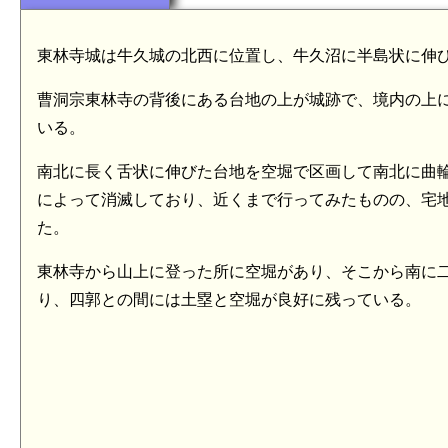
東林寺城は牛久城の北西に位置し、牛久沼に半島状に伸
曹洞宗東林寺の背後にある台地の上が城跡で、境内の上
いる。
南北に長く舌状に伸びた台地を空堀で区画して南北に曲
によって消滅しており、近くまで行ってみたものの、宅
た。
東林寺から山上に登った所に空堀があり、そこから南に
り、四郭との間には土塁と空堀が良好に残っている。