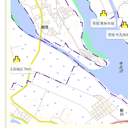
常陸 東林寺城
常陸 牛久陣屋(
常陸 足高城(2.7km)