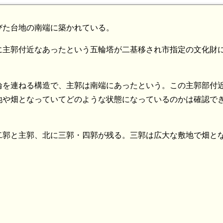
びた台地の南端に築かれている。
に主郭付近なあったという五輪塔が二基移され市指定の文化財
輪を連ねる構造で、主郭は南端にあったという。この主郭部付
地や畑となっていてどのような状態になっているのかは確認で
二郭と主郭、北に三郭・四郭が残る。三郭は広大な敷地で畑と