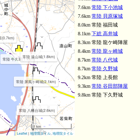
7.6km
常陸 下小池城
7.6km
常陸 貝原塚城
8.0km 常陸 福田城
8.1km
下総 高井城
0.7km)
8.3km 常陸 龍ケ崎陣屋
8.4km
常陸 龍ヶ崎城
常陸 遠山城(1.8km)
常陸 牛久城(1.4km)
8.7km
常陸 八代城
8.7km
常陸 久野城
9.2km 常陸 上長館
常陸 屏風ヶ崎城(2.1km)
9.3km
常陸 谷田部陣屋
9.8km 常陸 下久野城
常陸 八幡台城(2.6km)
1 km
Leaflet
|
地理院タイル
,
地理院タイル