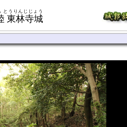
ち とうりんじじょう
陸 東林寺城