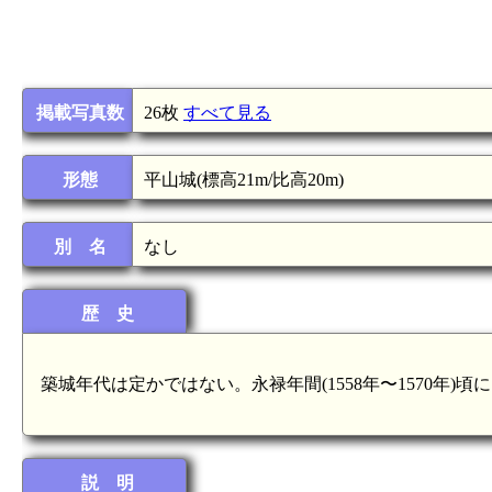
掲載写真数
26枚
すべて見る
形態
平山城(標高21m/比高20m)
別 名
なし
歴 史
築城年代は定かではない。永禄年間(1558年〜1570年)頃
説 明