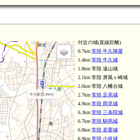
付近の城(直線距離)
0.7km
常陸 牛久陣屋
1.4km
常陸 牛久城
1.8km 常陸 遠山城
2.1km 常陸 屏風ヶ崎城
2.6km 常陸 八幡台城
牛久駅(2.4km)
2.7km
常陸 足高城
4.9km
常陸 岡見城
6.3km
常陸 三条院城
6.7km
常陸 馴馬城
6.8km
常陸 若栗城
6.9km
常陸 小坂城