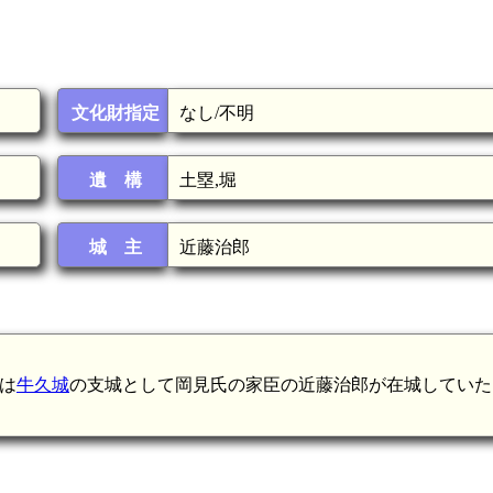
文化財指定
なし/不明
遺 構
土塁,堀
城 主
近藤治郎
には
牛久城
の支城として岡見氏の家臣の近藤治郎が在城していた