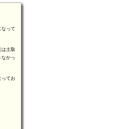
になって
近は土取
きなかっ
なってお