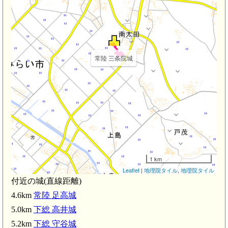
常陸 三条院城
1 km
Leaflet
|
地理院タイル
,
地理院タイル
付近の城(直線距離)
4.6km
常陸 足高城
5.0km
下総 高井城
5.2km
下総 守谷城