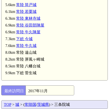
5.6km
常陸 筒戸城
6.1km
常陸 若栗城
6.3km
常陸 東林寺城
6.9km
常陸 谷田部陣屋
6.9km
常陸 牛久陣屋
7.3km
下総 今城
7.6km
常陸 牛久城
8.0km 常陸 遠山城
8.2km 常陸 屏風ヶ崎城
8.5km 常陸 八幡台城
下総 高井城(5.0km)
9.9km 下総 菅生城
最終訪問日
2017年11月
.1km)
TOP
>
城
> (
常陸国
/
茨城県
) > 三条院城