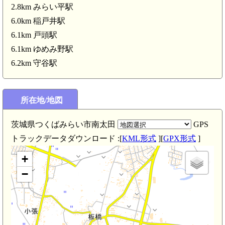
2.8km みらい平駅
6.0km 稲戸井駅
6.1km 戸頭駅
6.1km ゆめみ野駅
6.2km 守谷駅
所在地/地図
茨城県つくばみらい市南太田
GPS
い平駅(2.8km)
トラックデータダウンロード :[
KML形式
][
GPX形式
]
+
−