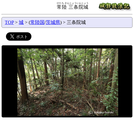
ひたち さんじょういんじょう
常陸 三条院城
TOP
>
城
> (
常陸国
/
茨城県
) > 三条院城