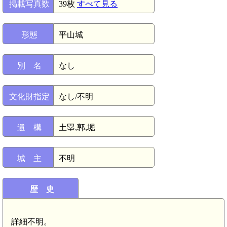
掲載写真数
39枚
すべて見る
形態
平山城
別 名
なし
文化財指定
なし/不明
遺 構
土塁,郭,堀
城 主
不明
歴 史
詳細不明。