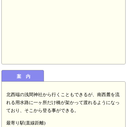
常陸 谷田部
案 内
北西端の浅間神社から行くこともできるが、南西麓を流
れる用水路に一ヶ所だけ橋が架かって渡れるようになっ
ており、そこから登る事ができる。
最寄り駅(直線距離)