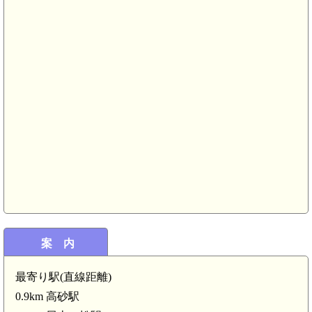
案 内
最寄り駅(直線距離)
0.9km 高砂駅
播磨 平津構居(4.3km)