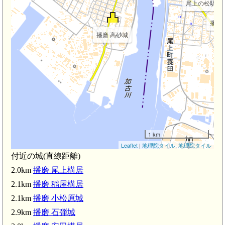
尾上の松駅(1.6
播磨 
播磨 高砂城
1 km
Leaflet
|
地理院タイル
,
地理院タイル
付近の城(直線距離)
2.0km
播磨 尾上構居
2.1km
播磨 稲屋構居
2.1km
播磨 小松原城
2.9km
播磨 石弾城