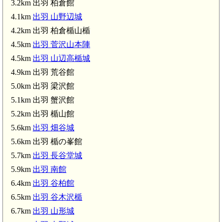
3.2km 出羽 柏倉館
出羽 柏倉館(3.2km)
4.1km
出羽 山野辺城
4.2km 出羽 柏倉楯山楯
4.5km
出羽 菅沢山本陣
4.5km
出羽 山辺高楯城
4.9km 出羽 荒谷館
出羽 柏倉楯山楯(4.2km)
出羽 菅沢山本陣(4
5.0km 出羽 梁沢館
5.1km 出羽 蟹沢館
5.2km 出羽 楯山館
5.6km
出羽 畑谷城
5.6km 出羽 楯の峯館
5.7km
出羽 長谷堂城
出羽 長谷
5.9km
出羽 南館
6.4km
出羽 谷柏館
6.5km
出羽 谷木沢楯
6.7km
出羽 山形城