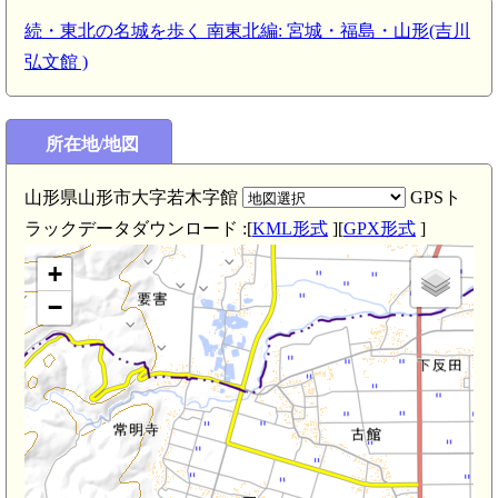
続・東北の名城を歩く 南東北編: 宮城・福島・山形(吉川
弘文館 )
所在地/地図
山形県山形市大字若木字館
GPSト
ラックデータダウンロード :[
KML形式
][
GPX形式
]
+
−