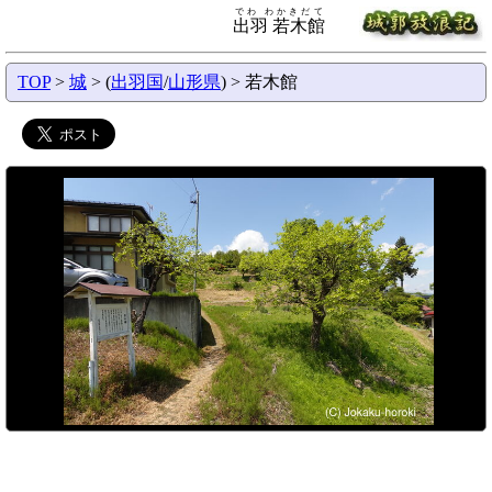
でわ わかきだて
出羽 若木館
TOP
>
城
> (
出羽国
/
山形県
) > 若木館