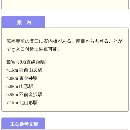
羽前金沢駅(
出羽 谷木沢楯(6.5km)
案 内
広福寺前の登口に案内板がある。南側からも登ることが
でき入口付近に駐車可能。
最寄り駅(直線距離)
4.1km 羽前山辺駅
4.8km 東金井駅
6.8km 山形駅
6.9km 羽前金沢駅
7.1km 北山形駅
出羽 山辺高楯城(4.5km)
出羽 山野辺城(4.1km)
主な参考文献
羽前山辺駅