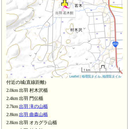
出羽 若木館
1 km
Leaflet
|
地理院タイル
,
地理院タイル
出羽 村木沢楯(2.0km)
付近の城(直線距離)
2.0km 出羽 村木沢楯
出羽 門伝楯(2.4km)
楯(2.8km)
2.4km 出羽 門伝楯
2.7km
出羽 滝の山楯
2.8km
出羽 曲森山楯
出羽 滝の山楯(2.7km)
出羽 曲森山楯(2.8km)
2.8km 出羽 オカグラ山楯