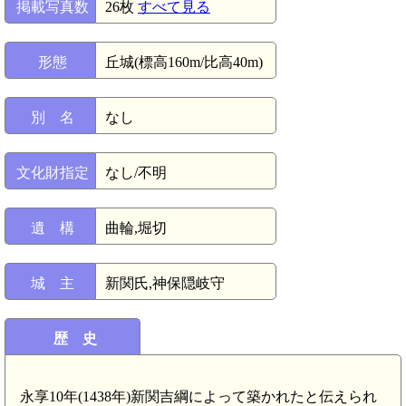
掲載写真数
26枚
すべて見る
形態
丘城(標高160m/比高40m)
別 名
なし
文化財指定
なし/不明
遺 構
曲輪,堀切
城 主
新関氏,神保隠岐守
歴 史
永享10年(1438年)新関吉綱によって築かれたと伝えられ