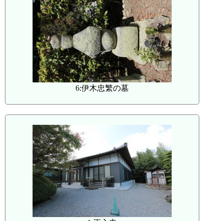
6:伊木忠繁の墓