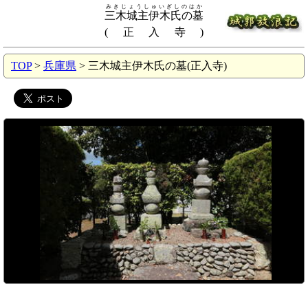
みきじょうしゅいぎしのはか
三木城主伊木氏の墓
(正入寺)
TOP
>
兵庫県
> 三木城主伊木氏の墓(正入寺)