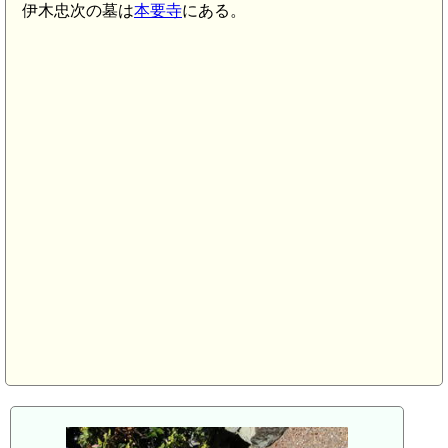
伊木忠次の墓は
本要寺
にある。