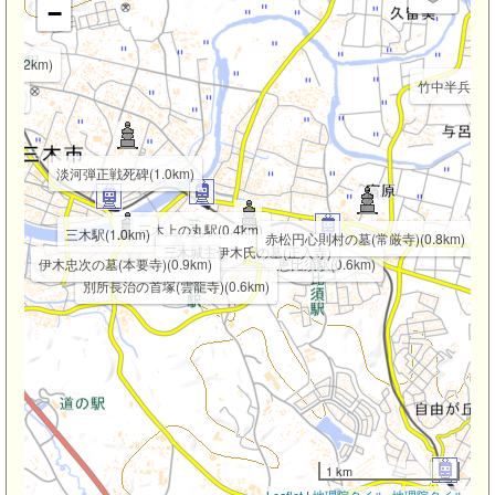
−
2.2km)
竹中半兵衛の墓
km)
淡河弾正戦死碑(1.0km)
三木上の丸駅(0.4km)
三木駅(1.0km)
赤松円心則村の墓(常厳寺)(0.8km)
三木城主伊木氏の墓(正入寺)
伊木忠次の墓(本要寺)(0.9km)
恵比須駅(0.6km)
別所長治の首塚(雲龍寺)(0.6km)
1 km