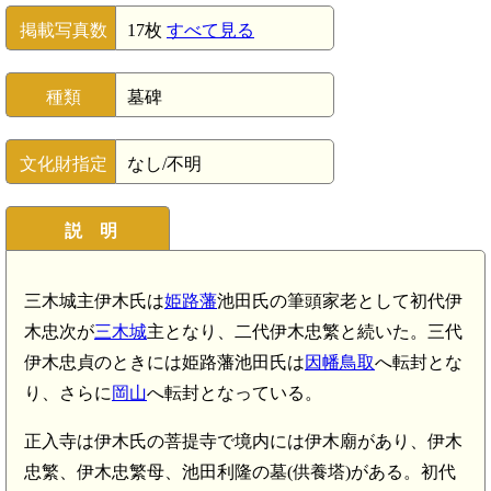
掲載写真数
17枚
すべて見る
種類
墓碑
文化財指定
なし/不明
説 明
三木城主伊木氏は
姫路藩
池田氏の筆頭家老として初代伊
木忠次が
三木城
主となり、二代伊木忠繁と続いた。三代
伊木忠貞のときには姫路藩池田氏は
因幡鳥取
へ転封とな
り、さらに
岡山
へ転封となっている。
正入寺は伊木氏の菩提寺で境内には伊木廟があり、伊木
忠繁、伊木忠繁母、池田利隆の墓(供養塔)がある。初代