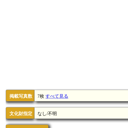
掲載写真数
7枚
すべて見る
文化財指定
なし/不明