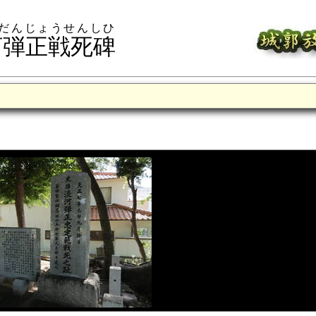
だんじょうせんしひ
河弾正戦死碑