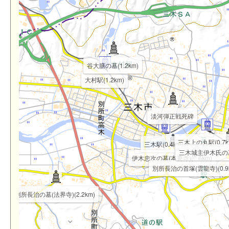
谷大膳の墓(1.2km)
大村駅(1.2km)
淡河弾正戦死碑
三木上の丸駅(0.7k
三木駅(0.4km)
三木城主伊木氏の墓(
伊木忠次の墓(本要寺)(0.6km)
別所長治の首塚(雲龍寺)(0.9
別所長治の墓(法界寺)(2.2km)