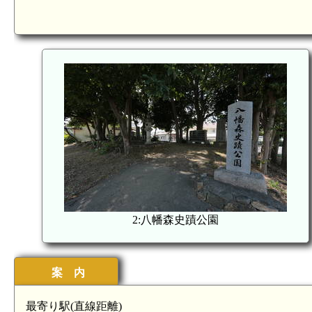
2:八幡森史蹟公園
案 内
最寄り駅(直線距離)