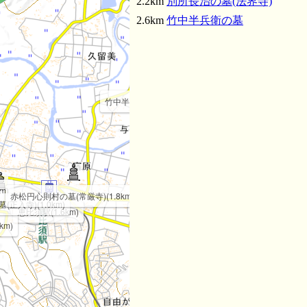
2.2km
別所長治の墓(法界寺)
2.6km
竹中半兵衛の墓
竹中半兵衛の墓(2.6km)
m)
赤松円心則村の墓(常厳寺)(1.8km)
正入寺)(1.0km)
恵比須駅(1.6km)
km)