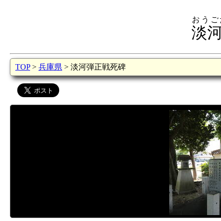
おうご
淡
TOP
>
兵庫県
> 淡河弾正戦死碑