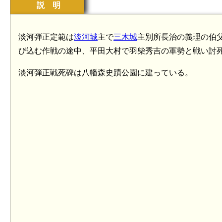
説 明
淡河弾正定範は
淡河城
主で
三木城
主別所長治の義理の伯
び込む作戦の途中、平田大村で羽柴秀吉の軍勢と戦い討死
淡河弾正戦死碑は八幡森史蹟公園に建っている。