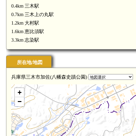
0.4km 三木駅
0.7km 三木上の丸駅
1.2km 大村駅
1.6km 恵比須駅
3.3km 志染駅
所在地/地図
兵庫県三木市加佐(八幡森史蹟公園)
+
−