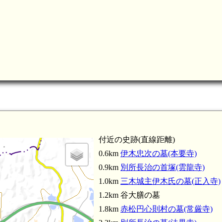
付近の史跡(直線距離)
0.6km
伊木忠次の墓(本要寺)
0.9km
別所長治の首塚(雲龍寺)
1.0km
三木城主伊木氏の墓(正入寺)
1.2km 谷大膳の墓
1.8km
赤松円心則村の墓(常厳寺)