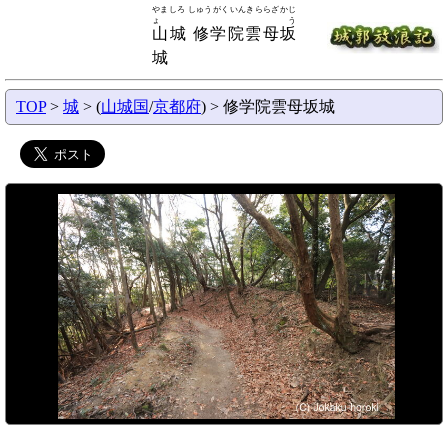
やましろ しゅうがくいんきららざかじ
ょう
山城 修学院雲母坂
城
TOP
>
城
> (
山城国
/
京都府
) > 修学院雲母坂城