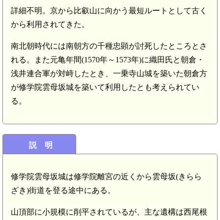
詳細不明。京から比叡山に向かう最短ルートとして古く
から利用されてきた。
南北朝時代には南朝方の千種忠顕が討死したところとさ
れる。また元亀年間(1570年～1573年)に織田氏と朝倉・
浅井連合軍が対峙したとき、一乗寺山城を築いた朝倉方
が修学院雲母坂城を築いて利用したとも考えられてい
る。
説 明
修学院雲母坂城は修学院離宮の近くから雲母坂(きらら
ざき)街道を登る途中にある。
山頂部に小規模に削平されているが、主な遺構は西尾根