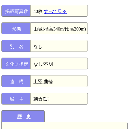
掲載写真数
40枚
すべて見る
形態
山城(標高340m/比高200m)
別 名
なし
文化財指定
なし/不明
遺 構
土塁,曲輪
城 主
朝倉氏?
歴 史