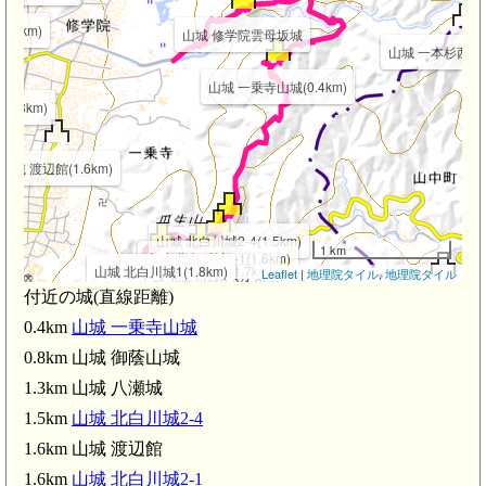
.9km)
山城 修学院雲母坂城
山城 一本杉西の城(
山城 一乗寺山城(0.4km)
1.8km)
山城 渡辺館(1.6km)
山城 北白川城2-4(1.5km)
1 km
山城 北白川城2-1(1.6km)
山城 北白川城1(1.8km)
山城 北白川城2-2(1.7km)
Leaflet
|
地理院タイル
,
地理院タイル
山城 北白川城2-3(1.8km)
付近の城(直線距離)
近江 山中城(2.4k
山城 北白川城3(2.1km)
0.4km
山城 一乗寺山城
山城 北白川城4-2(2.4km)
山城 北白川城4-3(2.5km)
山城 北白川城4-1(2.4km)
0.8km 山城 御蔭山城
1.3km 山城 八瀬城
1.5km
山城 北白川城2-4
山城 大山出城(2.9km)
1.6km 山城 渡辺館
山城 中尾城(3.1km)
1.6km
山城 北白川城2-1