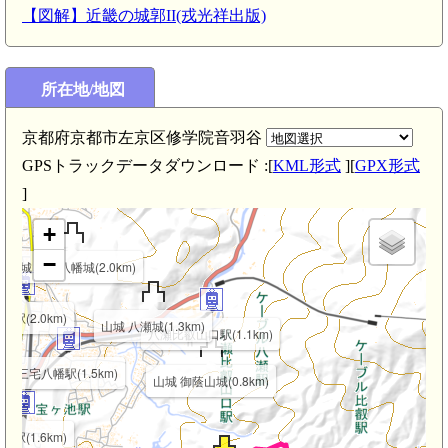
【図解】近畿の城郭II(戎光祥出版)
所在地/地図
城 岩倉長谷城(3.3km)
km)
京都府京都市左京区修学院音羽谷
GPSトラックデータダウンロード :[
KML形式
][
GPX形式
山城 岩倉花園城(2.5km)
]
+
−
山城 三宅八幡城(2.0km)
前駅(2.0km)
山城 八瀬城(1.3km)
八瀬比叡山口駅(1.1km)
三宅八幡駅(1.5km)
山城 御蔭山城(0.8km)
池駅(1.6km)