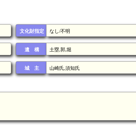
文化財指定
なし/不明
遺 構
土塁,郭,堀
城 主
山崎氏,須知氏