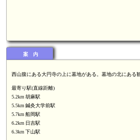
下山駅(6.3km)
案 内
西山腹にある大円寺の上に墓地がある。墓地の北にある
最寄り駅(直線距離)
5.2km 胡麻駅
5.5km 鍼灸大学前駅
5.7km 船岡駅
6.2km 日吉駅
6.3km 下山駅
木城(4.9km)