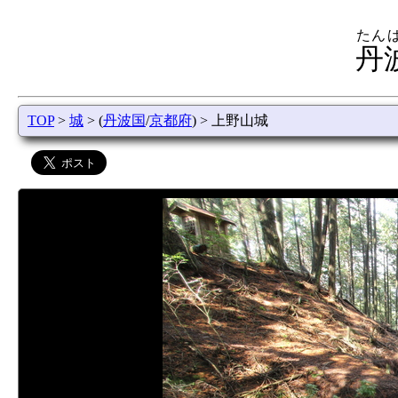
たん
丹
TOP
>
城
> (
丹波国
/
京都府
) > 上野山城