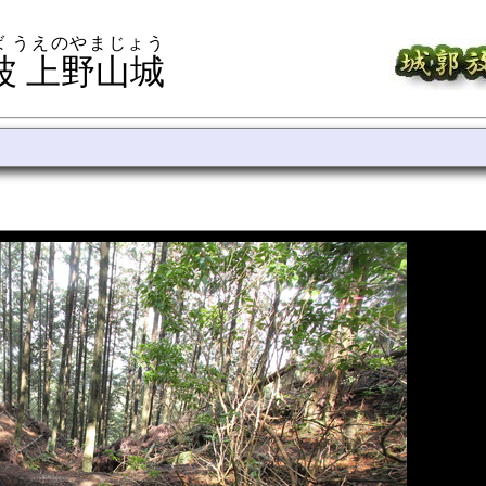
ば うえのやまじょう
波 上野山城