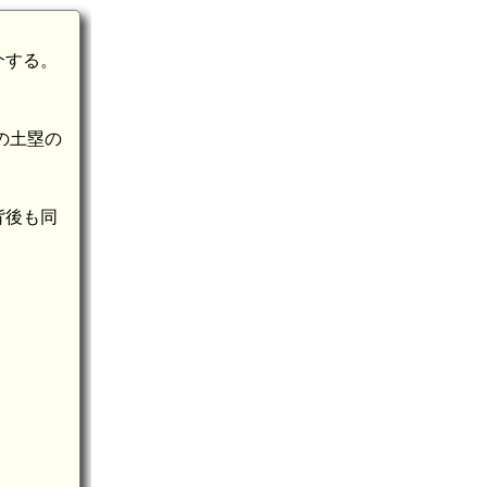
介する。
の土塁の
背後も同