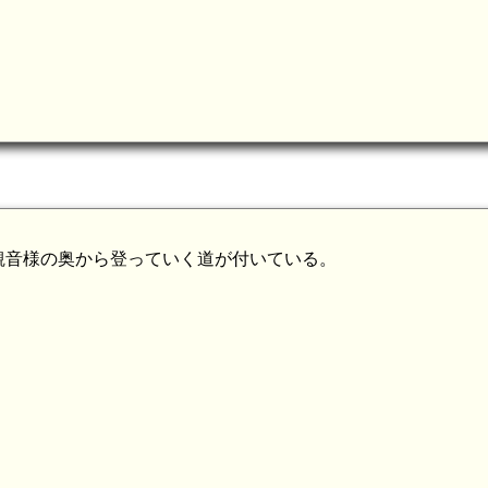
観音様の奥から登っていく道が付いている。
胡麻駅(5.2km)