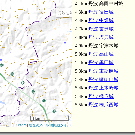
4.1km 丹波 高岡中村城
4.3km
丹波 富田城
丹波 志和賀城(2.6km)
4.4km
丹波 中畑城
4.7km
丹波 藁無城
4.8km
丹波 塩貝城
4.9km 丹波 宇津木城
5.0km
丹波 高山城
5.1km
丹波 黒田城
5.3km
丹波 東胡麻城
5.4km
丹波 諏訪山城
)
5.4km
丹波 上木崎城
5.4km
丹波 橋爪城
5.5km
丹波 橋爪西城
丹波 藁無城
1 km
Leaflet
|
地理院タイル
,
地理院タイル