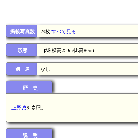
掲載写真数
29枚
すべて見る
形態
山城(標高250m/比高80m)
別 名
なし
歴 史
上野城
を参照。
説 明