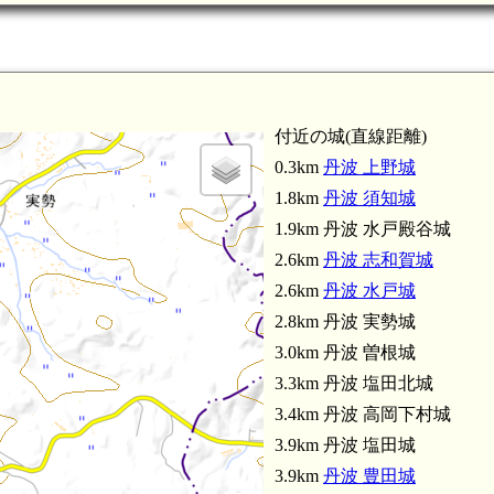
丹波 東胡麻城(5.3km
丹波 塩貝城(4.8km)
付近の城(直線距離)
0.3km
丹波 上野城
1.8km
丹波 須知城
1.9km 丹波 水戸殿谷城
2.6km
丹波 志和賀城
2.6km
丹波 水戸城
2.8km 丹波 実勢城
3.0km 丹波 曽根城
3.3km 丹波 塩田北城
3.4km 丹波 高岡下村城
3.9km 丹波 塩田城
3.9km
丹波 豊田城