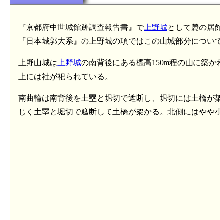
『京都府中世城館跡調査報告書』で
上野城
として麓の居
『日本城郭大系』の上野城の項ではこの山城部分につい
上野山城は
上野城
の南背後にある標高150m程の山に築
上には社が祀られている。
南曲輪は南背後を土塁と堀切で遮断し、堀切には土橋が
じく土塁と堀切で遮断して土橋が架かる。北側にはやや