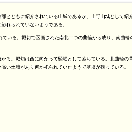
館部とともに紹介されている山城であるが、上野山城として紹
て触れられていないようである。
かれている。堀切で区画された南北二つの曲輪から成り、南曲輪
架かる。堀切は西に向かって竪堀として落ちている。北曲輪の
小高い土壇があり何か祀られていたようで基壇が残っている。