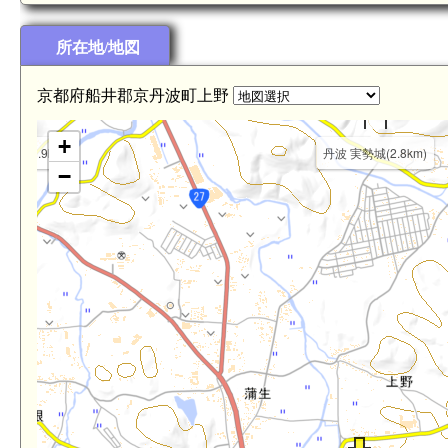
丹波 富田城(4.3km)
所在地/地図
京都府船井郡京丹波町上野
+
田城(3.9km)
丹波 実勢城(2.8km)
−