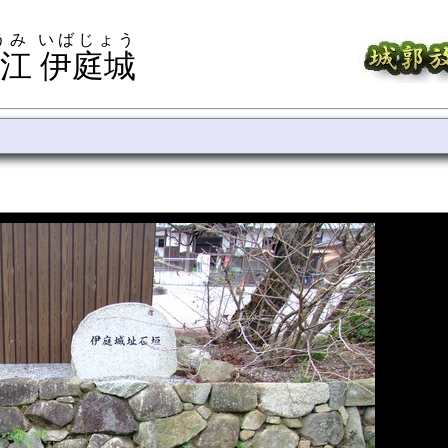
うみ いばじょう
江 伊庭城