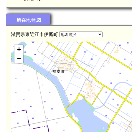
所在地/地図
滋賀県東近江市伊庭町
+
−