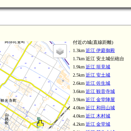
付近の城(直線距離)
稲枝
1.3km
近江 伊庭御殿
1.7km 近江 安土城伝砲台
1.9km
近江 垣見城
2.5km
近江 安土城
2.6km
近江 佐生城
3.6km
近江 観音寺城
3.9km
近江 金堂陣屋
4.0km
近江 和田山城
4.0km
近江 木村城
4.2km
近江 金堂城