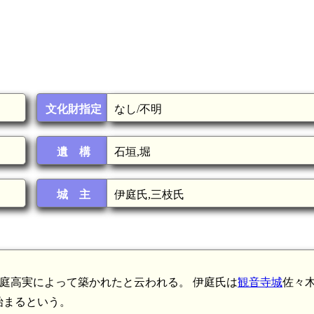
文化財指定
なし/不明
遺 構
石垣,堀
城 主
伊庭氏,三枝氏
に伊庭高実によって築かれたと云われる。 伊庭氏は
観音寺城
佐々
始まるという。