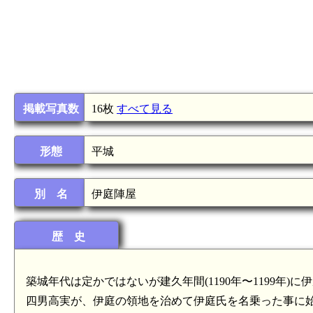
掲載写真数
16枚
すべて見る
形態
平城
別 名
伊庭陣屋
歴 史
築城年代は定かではないが建久年間(1190年〜1199年)
四男高実が、伊庭の領地を治めて伊庭氏を名乗った事に