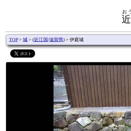
お
近
TOP
>
城
> (
近江国
/
滋賀県
) > 伊庭城