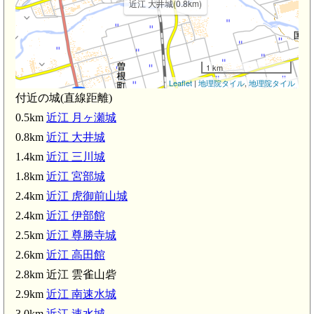
近江 大井城(0.8km)
1 km
Leaflet
|
地理院タイル
,
地理院タイル
付近の城(直線距離)
0.5km
近江 月ヶ瀬城
0.8km
近江 大井城
1.4km
近江 三川城
1.8km
近江 宮部城
2.4km
近江 虎御前山城
2.4km
近江 伊部館
2.5km
近江 尊勝寺城
2.6km
近江 高田館
2.8km 近江 雲雀山砦
2.9km
近江 南速水城
3.0km
近江 速水城