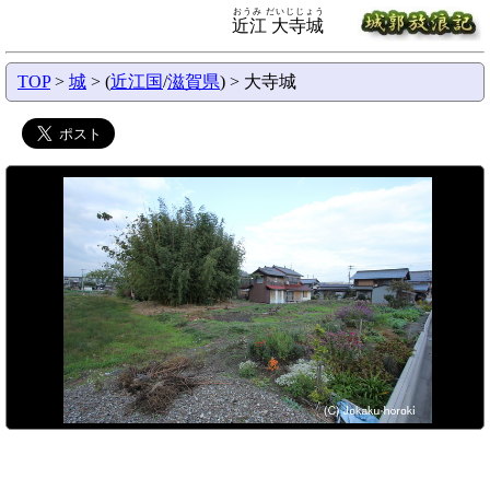
おうみ だいじじょう
近江 大寺城
TOP
>
城
> (
近江国
/
滋賀県
) > 大寺城