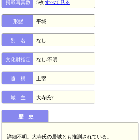
掲載写真数
5枚
すべて見る
形態
平城
別 名
なし
文化財指定
なし/不明
遺 構
土塁
城 主
大寺氏?
歴 史
詳細不明。大寺氏の居城とも推測されている。