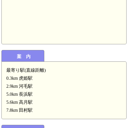
近江 小谷城(月所丸)
近江 大嶽城(4.8km)
案 内
近江 脇坂氏館(4.4km)
最寄り駅(直線距離)
近江 小谷城(福寿丸)(4.2km)
0.3km 虎姫駅
近江 小谷城(4.
近江 須
2.9km 河毛駅
5.0km 長浜駅
近江 丁野山城(3.7km)
近江 小谷城(山崎丸)(3.6km)
近江 中島城(3.5km)
5.6km 高月駅
7.8km 田村駅
近江 山脇城(3.1km)
河毛駅(2.9km)