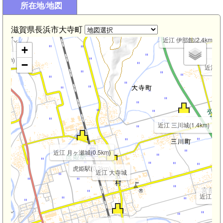
所在地/地図
.0km)
近江 虎御前山城(2.4km)
近江 雲雀山砦(2.
滋賀県長浜市大寺町
近江 伊部館(2.4km)
+
6km)
−
近江 尊
近江 三川城(1.4km)
近江 月ヶ瀬城(0.5km)
虎姫駅(0.3km)
近江 大寺城
近江 宮部