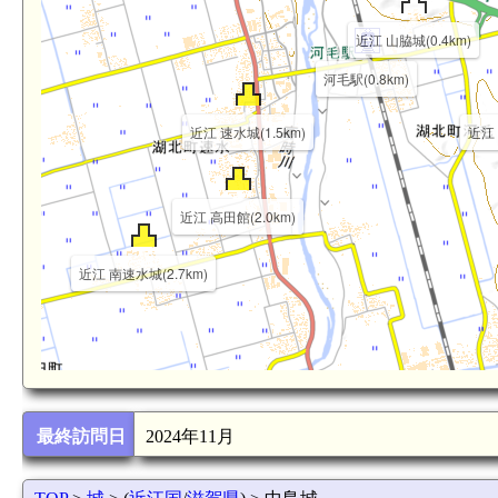
近江 山脇城(0.4km)
河毛駅(0.8km)
近江 速水城(1.5km)
近江 
近江 高田館(2.0km)
近江 南速水城(2.7km)
近江 月ヶ瀬城(3.1k
最終訪問日
2024年11月
虎姫駅(3.4k
近江 大寺