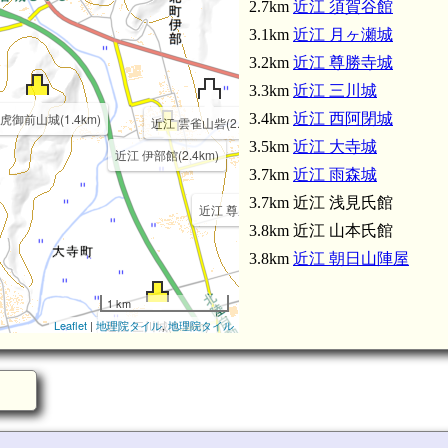
2.7km
近江 須賀谷館
3.1km
近江 月ヶ瀬城
3.2km
近江 尊勝寺城
3.3km
近江 三川城
虎御前山城(1.4km)
3.4km
近江 西阿閉城
近江 雲雀山砦(2.5km)
3.5km
近江 大寺城
近江 伊部館(2.4km)
3.7km
近江 雨森城
3.7km 近江 浅見氏館
近江 尊勝寺城(3.2km)
3.8km 近江 山本氏館
3.8km
近江 朝日山陣屋
1 km
Leaflet
|
地理院タイル
近江 三川城(3.3km)
,
地理院タイル
m)
m)
城(3.5km)