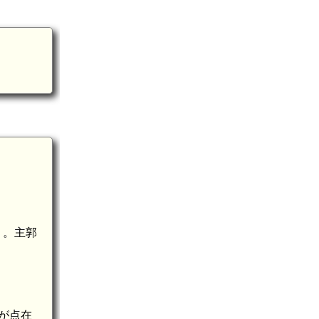
く。主郭
が点在