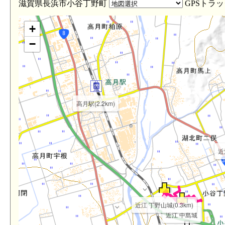
滋賀県長浜市小谷丁野町
GPSトラッ
+
−
高月駅(2.2km)
近
近江 丁野山城(0.3km)
近江 中島城