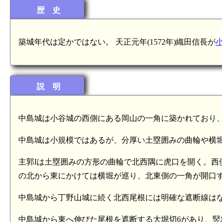
歴 史
築城年代は定かではない。 天正元年(1572年)織田信長が
説 明
中島城は小谷城の西側にある岡山の一角に築かれており
中島城は小規模ではあるが、分厚い土塁囲みの曲輪や横
主郭Iは土塁囲みの方形の曲輪で北西隅に虎口を開く。西
の北から東にかけては横堀が巡り、北東側の一角が開口
中島城から丁野山城に続く北西尾根には明確な遮断線は
中島城から東へ伸びた尾根を遮断する大堀切6があり、