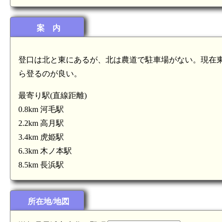
案 内
登口は北と東にあるが、北は農道で駐車場がない。現在
(6.3km)
ら登るのが良い。
最寄り駅(直線距離)
0.8km 河毛駅
2.2km 高月駅
3.4km 虎姫駅
6.3km 木ノ本駅
8.5km 長浜駅
近江 雨森城(3.7km)
所在地/地図