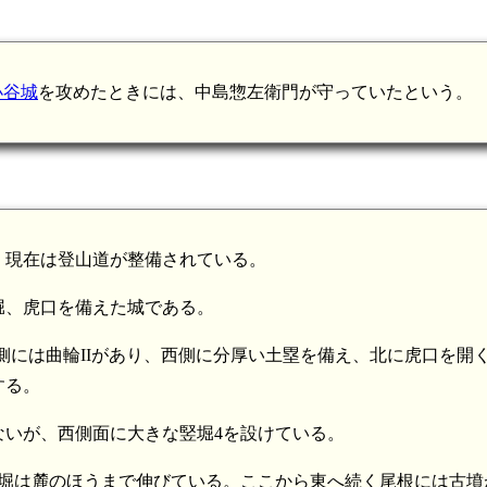
小谷城
を攻めたときには、中島惣左衛門が守っていたという。
、現在は登山道が整備されている。
堀、虎口を備えた城である。
側には曲輪IIがあり、西側に分厚い土塁を備え、北に虎口を開
する。
ないが、西側面に大きな竪堀4を設けている。
竪堀は麓のほうまで伸びている。ここから東へ続く尾根には古墳