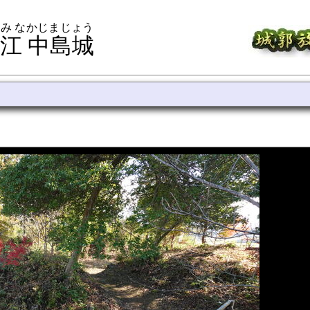
み なかじまじょう
江 中島城