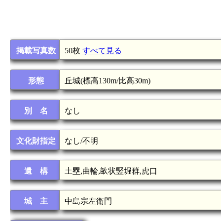
掲載写真数
50枚
すべて見る
形態
丘城(標高130m/比高30m)
別 名
なし
文化財指定
なし/不明
遺 構
土塁,曲輪,畝状竪堀群,虎口
城 主
中島宗左衛門