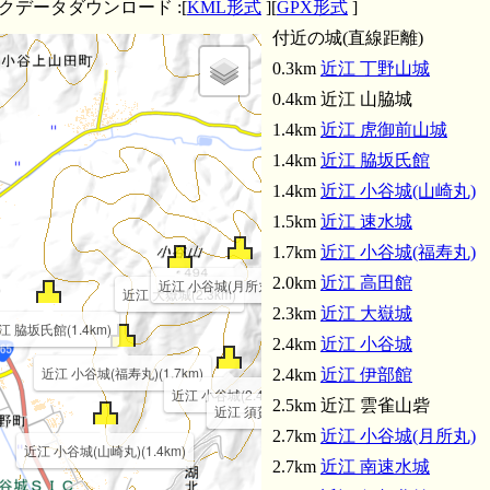
クデータダウンロード :[
KML形式
][
GPX形式
]
付近の城(直線距離)
0.3km
近江 丁野山城
0.4km 近江 山脇城
1.4km
近江 虎御前山城
1.4km
近江 脇坂氏館
1.4km
近江 小谷城(山崎丸)
1.5km
近江 速水城
1.7km
近江 小谷城(福寿丸)
2.0km
近江 高田館
近江 小谷城(月所丸)(2.7km)
近江 大嶽城(2.3km)
2.3km
近江 大嶽城
江 脇坂氏館(1.4km)
2.4km
近江 小谷城
近江 小谷城(福寿丸)(1.7km)
2.4km
近江 伊部館
近江 小谷城(2.4km)
2.5km 近江 雲雀山砦
近江 須賀谷館(2.7km)
2.7km
近江 小谷城(月所丸)
近江 小谷城(山崎丸)(1.4km)
2.7km
近江 南速水城