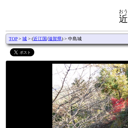
おう
近
TOP
>
城
> (
近江国
/
滋賀県
) > 中島城