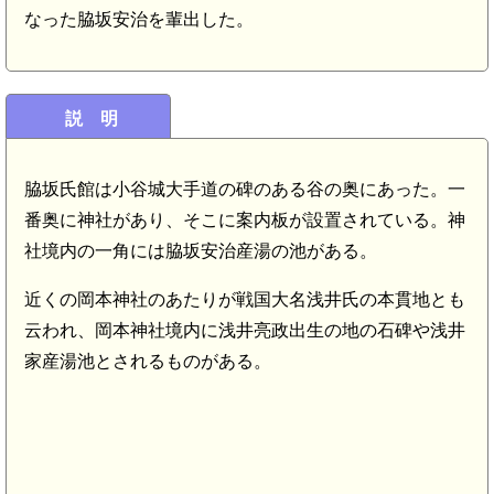
なった脇坂安治を輩出した。
説 明
脇坂氏館は小谷城大手道の碑のある谷の奥にあった。一
番奥に神社があり、そこに案内板が設置されている。神
社境内の一角には脇坂安治産湯の池がある。
近くの岡本神社のあたりが戦国大名浅井氏の本貫地とも
云われ、岡本神社境内に浅井亮政出生の地の石碑や浅井
家産湯池とされるものがある。