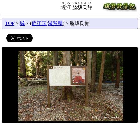
おうみ わきさしやかた
近江 脇坂氏館
TOP
>
城
> (
近江国
/
滋賀県
) > 脇坂氏館