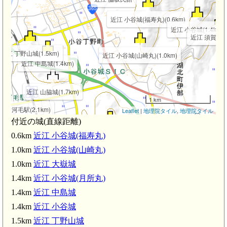
近江 小谷城(福寿丸)(0.6km)
近江 小谷城(1.4km)
近江 須賀谷館(
近江 丁野山城(1.5km)
近江 小谷城(山崎丸)(1.0km)
近江 中島城(1.4km)
近江 山脇城(1.7km)
1 km
河毛駅(2.1km)
Leaflet
|
地理院タイル
,
地理院タイル
付近の城(直線距離)
)
近江 虎御前山城(2.1km)
0.6km
近江 小谷城(福寿丸)
近江 雲雀山砦(2.5km)
1.0km
近江 小谷城(山崎丸)
近江 伊部館(2.5km)
1.0km
近江 大嶽城
1.4km
近江 小谷城(月所丸)
近江 尊勝寺城(
1.4km
近江 中島城
1.4km
近江 小谷城
1.5km
近江 丁野山城