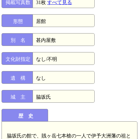
掲載写真数
31枚
すべて見る
形態
居館
別 名
甚内屋敷
文化財指定
なし/不明
遺 構
なし
城 主
脇坂氏
歴 史
脇坂氏の館で、賎ヶ岳七本槍の一人で伊予大洲藩の祖と