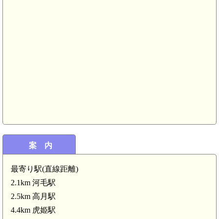
案 内
最寄り駅(直線距離)
2.1km 河毛駅
近江 小山館(3.9km)
2.5km 高月駅
4.4km 虎姫駅