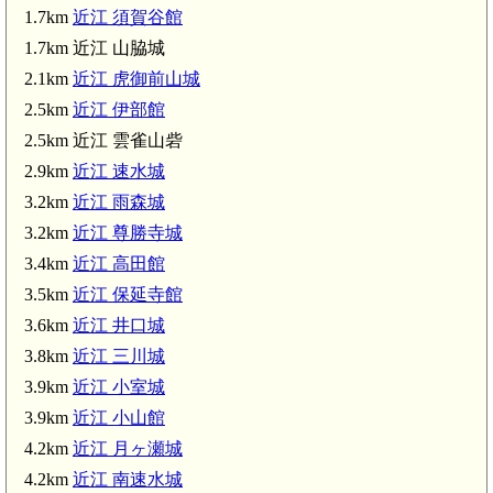
1.7km
近江 須賀谷館
近江 三川城(3.8km)
1.7km 近江 山脇城
2.1km
近江 虎御前山城
近江 月ヶ瀬城(4.2km)
2.5km
近江 伊部館
虎姫駅(4.4km)
近江 大寺城(4.4km)
2.5km 近江 雲雀山砦
2.9km
近江 速水城
3.2km
近江 雨森城
3.2km
近江 尊勝寺城
3.4km
近江 高田館
3.5km
近江 保延寺館
3.6km
近江 井口城
3.8km
近江 三川城
3.9km
近江 小室城
3.9km
近江 小山館
4.2km
近江 月ヶ瀬城
4.2km
近江 南速水城