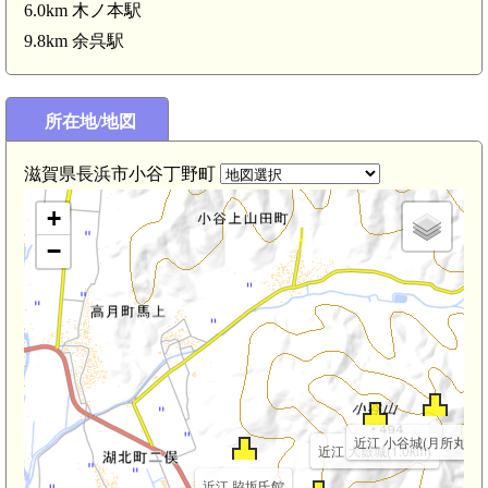
6.0km 木ノ本駅
9.8km 余呉駅
館(3.5km)
)
3.2km)
所在地/地図
滋賀県長浜市小谷丁野町
+
−
近江 小谷城(月所丸)(1.
近江 大嶽城(1.0km)
近江 脇坂氏館