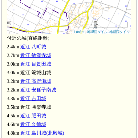
.4km)
1 km
Leaflet
|
地理院タイル
,
地理院タイル
付近の城(直線距離)
2.4km
近江 八町城
2.7km
近江 敏満寺城
0km)
3.0km
近江 目賀田城
3.0km 近江 篭城山城
3.2km
近江 高野瀬城
近江 安孫子南城(3.2km)
3.2km
近江 安孫子南城
3.3km
近江 吉田城
3.5km 近江 勝楽寺城
4.5km
近江 肥田城
4.6km
近江 久徳城
km)
4.8km
近江 島川城(北殿城)