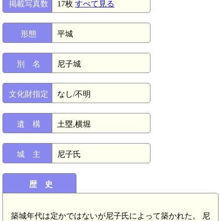
掲載写真数
17枚
すべて見る
形態
平城
別 名
尼子城
文化財指定
なし/不明
遺 構
土塁,横堀
城 主
尼子氏
歴 史
築城年代は定かではないが尼子氏によって築かれた。 尼