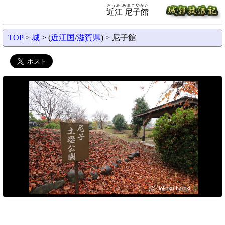
おうみ あまごやかた
近江 尼子館
TOP
>
城
> (
近江国
/
滋賀県
) > 尼子館