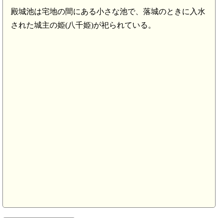
殿城池は宅地の間にある小さな池で、落城のときに入水
された城主の姫(八千姫)が祀られている。
近江 佐和山城(8.1km)
近江 彦根城(7.6km)