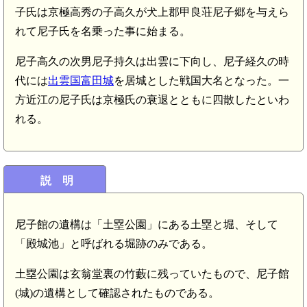
子氏は京極高秀の子高久が犬上郡甲良荘尼子郷を与えら
れて尼子氏を名乗った事に始まる。
尼子高久の次男尼子持久は出雲に下向し、尼子経久の時
代には
出雲国富田城
を居城とした戦国大名となった。一
方近江の尼子氏は京極氏の衰退とともに四散したといわ
れる。
説 明
尼子館の遺構は「土塁公園」にある土塁と堀、そして
「殿城池」と呼ばれる堀跡のみである。
土塁公園は玄翁堂裏の竹藪に残っていたもので、尼子館
(城)の遺構として確認されたものである。