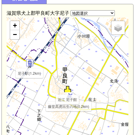
滋賀県犬上郡甲良町大字尼子
+
−
尼子駅(1.2km)
近江 尼子館
藤堂高虎出生の地(0.2km)