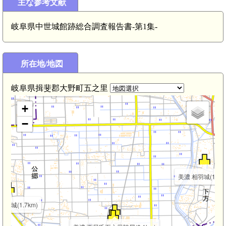
主な参考文献
美濃 上ノ城(3.8
岐阜県中世城館跡総合調査報告書-第1集-
美濃 下ノ城(3.4
所在地/地図
岐阜県揖斐郡大野町五之里
美濃 中之元城(2.4km)
+
−
美濃 相羽城(1.7k
御堂城(1.7km)