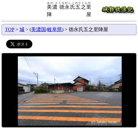
みの とくながしごのりじんや
美濃 徳永氏五之里
陣屋
TOP
>
城
> (
美濃国
/
岐阜県
) > 徳永氏五之里陣屋