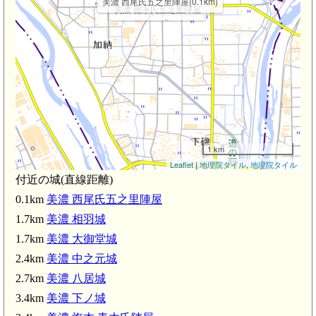
美濃 西尾氏五之里陣屋(0.1km)
美濃 徳永氏五之里陣屋
1 km
Leaflet
|
地理院タイル
,
地理院タイル
付近の城(直線距離)
0.1km
美濃 西尾氏五之里陣屋
1.7km
美濃 相羽城
1.7km
美濃 大御堂城
2.4km
美濃 中之元城
2.7km
美濃 八居城
美濃 旗本 青木氏
3.4km
美濃 下ノ城
3.6km)