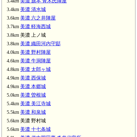
3.4km
美濃 旗本 青木氏陣屋
3.4km
美濃 清水城
3.6km
美濃 六之井陣屋
3.7km
美濃 軽海西城
3.8km 美濃 上ノ城
3.8km
美濃 織田河内守邸
4.0km
美濃 野村陣屋
4.6km
美濃 牛洞陣屋
美濃 曽根城(5.0km)
4.8km
美濃 太郎ヶ城
5km)
4.9km
美濃 西保城
4.9km
美濃 本郷城
5.0km
美濃 曽根城
5.4km
美濃 美江寺城
5.5km
美濃 和泉城
5.6km 美濃 野村城
5.6km
美濃 十七条城