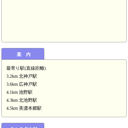
美濃 野村城(5.6km)
案 内
最寄り駅(直線距離)
3.2km 北神戸駅
3.6km 広神戸駅
4.1km 池野駅
4.3km 北池野駅
4.5km 美濃本郷駅
m)
美濃 野村陣屋(4.0km)
美濃 織田河内守邸(3.8km)