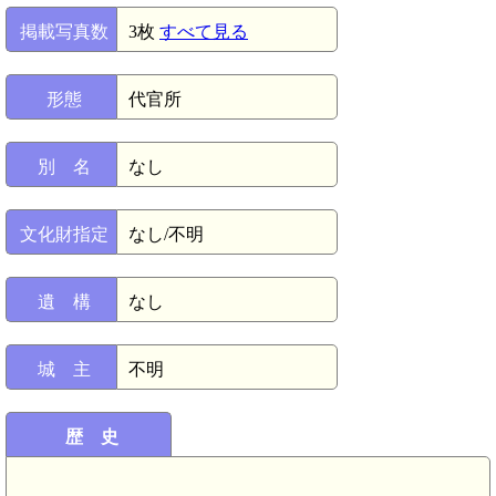
掲載写真数
3枚
すべて見る
形態
代官所
別 名
なし
文化財指定
なし/不明
遺 構
なし
城 主
不明
歴 史