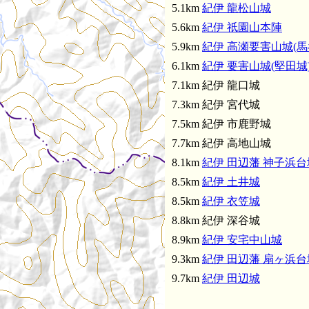
5.1km
紀伊 龍松山城
5.6km
紀伊 祇園山本陣
5.9km
紀伊 高瀬要害山城(馬
6.1km
紀伊 要害山城(堅田城
7.1km 紀伊 龍口城
7.3km 紀伊 宮代城
7.5km 紀伊 市鹿野城
7.7km 紀伊 高地山城
8.1km
紀伊 田辺藩 神子浜台
8.5km
紀伊 土井城
8.5km
紀伊 衣笠城
8.8km 紀伊 深谷城
8.9km
紀伊 安宅中山城
9.3km
紀伊 田辺藩 扇ヶ浜台
9.7km
紀伊 田辺城