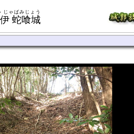
い じゃばみじょう
伊 蛇喰城