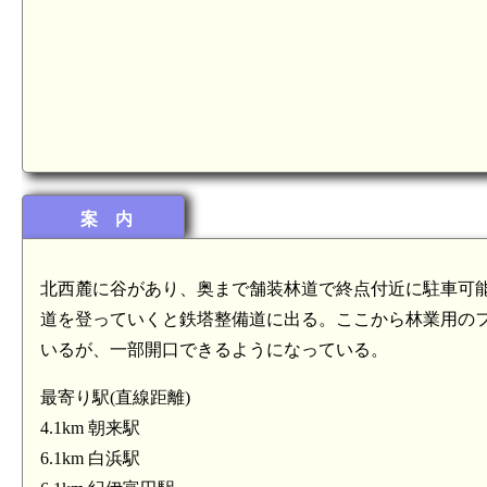
紀伊 衣笠城(8.5km)
紀伊 高地山城(7.7km)
案 内
北西麓に谷があり、奥まで舗装林道で終点付近に駐車可
道を登っていくと鉄塔整備道に出る。ここから林業用の
いるが、一部開口できるようになっている。
最寄り駅(直線距離)
4.1km 朝来駅
6.1km 白浜駅