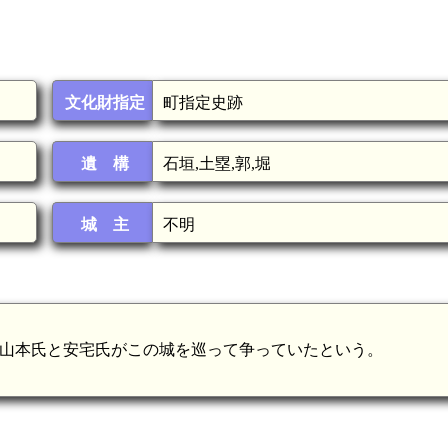
文化財指定
町指定史跡
遺 構
石垣,土塁,郭,堀
城 主
不明
)頃に山本氏と安宅氏がこの城を巡って争っていたという。