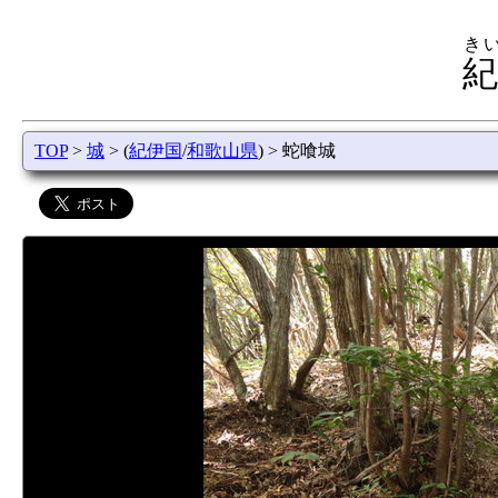
き
紀
TOP
>
城
> (
紀伊国
/
和歌山県
) > 蛇喰城