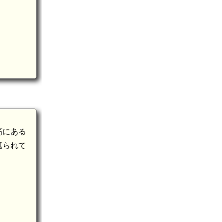
筋にある
km)
遮られて