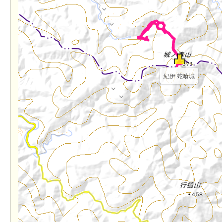
紀伊 蛇喰城