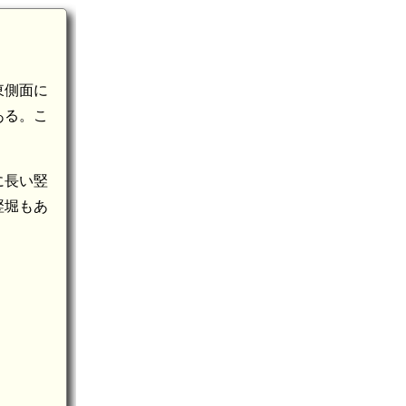
東側面に
ある。こ
に長い竪
竪堀もあ