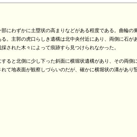
一部にわずかに土塁状の高まりなどがある程度である。曲輪の
ある。主郭の虎口らしき遺構は北中央付近にあり、両側に石が
伐採された木々によって痕跡すら見つけられなかった。
にすると北側に少し下った斜面に横堀状遺構があり、その両側
されて地表面が観察しづらいのだが、確かに横堀状の溝があり