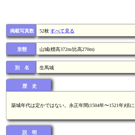
掲載写真数
52枚
すべて見る
形態
山城(標高372m/比高270m)
別 名
生馬城
歴 史
築城年代は定かではない。永正年間(1504年〜1521年
説 明