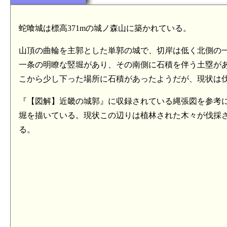
蛇喰城は標高371mの城ノ森山に築かれている。
山頂の曲輪を主郭とした単郭の城で、切岸は低く北側の
一条の明瞭な竪堀があり、その南側に石積を伴う土塁が
こから少し下った場所に石積があったようだが、現状は
『【図解】近畿の城郭』に収録されている縄張図を参考
堀を描いている。現状この辺りは植林された木々が伐採
る。