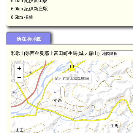
6.1km 紀伊富田駅
6.9km 紀伊新庄駅
8.6km 椿駅
紀伊 国陣山城(4.1km)
所在地/地図
和歌山県西牟婁郡上富田町生馬(城ノ森山)
+
−
紀伊 釣塀山城(2.8km)