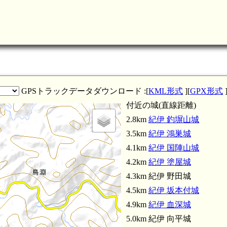
紀伊 坂本付城(4.5km)
GPSトラックデータダウンロード :[
KML形式
][
GPX形式
付近の城(直線距離)
2.8km
紀伊 釣塀山城
3.5km
紀伊 鴻巣城
4.1km
紀伊 国陣山城
4.2km
紀伊 塗屋城
4.3km 紀伊 野田城
4.5km
紀伊 坂本付城
4.9km
紀伊 血深城
5.0km 紀伊 向平城