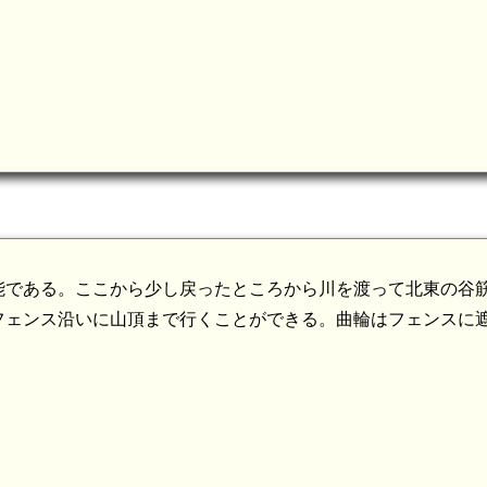
能である。ここから少し戻ったところから川を渡って北東の谷
紀伊 宮代城(7.3
フェンス沿いに山頂まで行くことができる。曲輪はフェンスに
紀伊 龍松山城(5.1km)