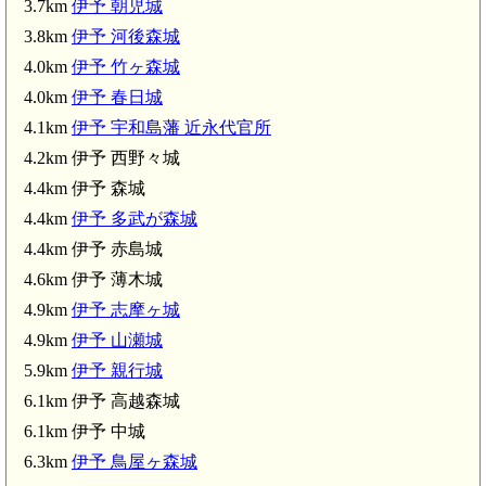
3.7km
伊予 朝児城
伊予 
3.8km
伊予 河後森城
4.0km
伊予 竹ヶ森城
4.0km
伊予 春日城
4.1km
伊予 宇和島藩 近永代官所
伊予 山瀬城(4.9km)
伊予 志摩ヶ城(4.9km)
4.2km 伊予 西野々城
4.4km 伊予 森城
4.4km
伊予 多武が森城
4.4km 伊予 赤島城
伊予 親行城(5.9km)
4.6km 伊予 薄木城
4.9km
伊予 志摩ヶ城
4.9km
伊予 山瀬城
5.9km
伊予 親行城
6.1km 伊予 高越森城
6.1km 伊予 中城
6.3km
伊予 鳥屋ヶ森城