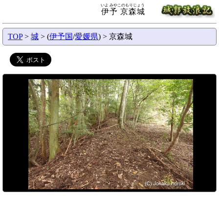
いよ みやこのもりじょう
伊予 京森城
TOP
>
城
> (
伊予国
/
愛媛県
) > 京森城