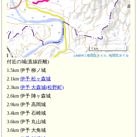
1km)
1 km
Leaflet
|
地理院タイル
,
地理院タイル
付近の城(直線距離)
森城(2.6km)
1.5km 伊予 柳ノ城
伊予 大森城(松野町)(2.3km)
2.1km
伊予 松ヶ森城
2.3km
伊予 大森城(松野町)
2.6km 伊予 陣ヶ森城
2.9km 伊予 高岡城
松丸駅(3.4km)
3.4km 伊予 石崎城
伊予 丸山城(3.6km)
3.6km 伊予 丸山城
伊予 河後森城(3.8km)
吉野生駅(3.7km)
3.6km 伊予 大角城