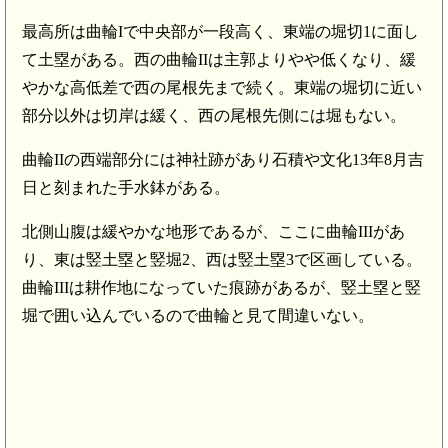
最高所は曲輪Iで中央部が一段高く、東端の堀切1に面し
て土塁がある。西の曲輪IIは主郭よりやや低くなり、緩
やかな高低差で西の尾根先まで続く。東端の堀切に近い
部分以外は切岸は緩く、西の尾根先側には堀もない。
曲輪IIの西端部分には神社跡があり石積や文化13年8月吉
日と刻まれた手水鉢がある。
北側山腹は緩やかな地形であるが、ここに曲輪IIIがあ
り、東は竪土塁と竪堀2、西は竪土塁3で区画している。
曲輪IIIは耕作地になっていた痕跡があるが、竪土塁と竪
堀で囲い込んでいるので曲輪と見て間違いない。