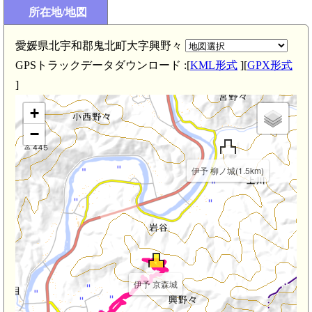
所在地/地図
伊予 高岡城(2.9km)
愛媛県北宇和郡鬼北町大字興野々
GPSトラックデータダウンロード :[
KML形式
][
GPX形式
]
+
−
伊予 柳ノ城(1.5km)
伊予 京森城