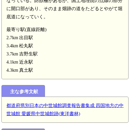
なっている。防獣柵があるが、国土地理院の点線の部分
に開口部があり、そのまま畑跡の道をたどるとやがて堀
底道になっていく。
最寄り駅(直線距離)
2.7km 出目駅
3.4km 松丸駅
3.7km 吉野生駅
4.1km 近永駅
4.3km 真土駅
伊予 多武が森城(4.4km)
主な参考文献
都道府県別日本の中世城館調査報告書集成 四国地方の中
(4.2km)
世城館 愛媛県中世城館跡(東洋書林)