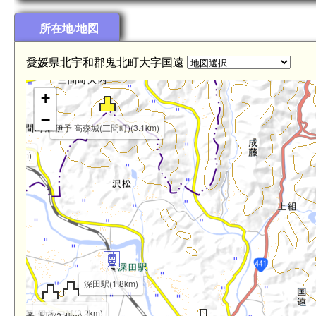
所在地/地図
伊予 告森城(3.8km)
愛媛県北宇和郡鬼北町大字国遠
+
−
伊予 高森城(三間町)(3.1km)
3.7km)
深田駅(1.8km)
伊予 中城(2.2km)
伊予 上城(2.4km)