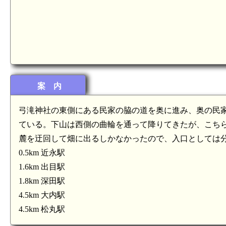
案 内
弓滝神社の東側にある民家の脇の道を奥に進み、奥の民
ている。下山は西側の曲輪を通って降りてきたが、こち
麓を迂回して畑に出るしかなかったので、入口としては分
0.5km 近永駅
伊予 泉が森城(5.0km)
1.6km 出目駅
1.8km 深田駅
4.5km 大内駅
4.5km 松丸駅