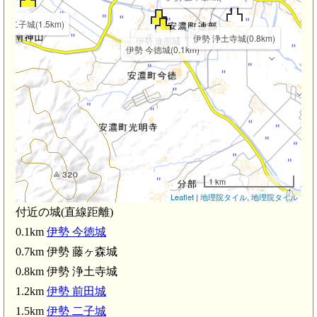
勢 二子城(1.5km)
伊勢 浄土寺城(0.8km)
伊勢 連部城
伊勢 今徳城(0.1km)
1 km
Leaflet
|
地理院タイル
,
地理院タイル
付近の城(直線距離)
0.1km
伊勢 今徳城
0.7km 伊勢 藤ヶ森城
0.8km 伊勢 浄土寺城
1.2km
伊勢 前田城
1.5km
伊勢 二子城