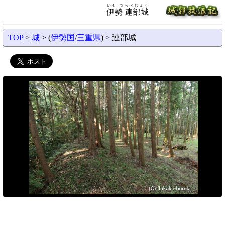
いせ つらべじょう
伊勢 連部城
TOP
>
城
> (
伊勢国
/
三重県
) > 連部城