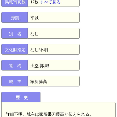
掲載写真数
17枚
すべて見る
形態
平城
別 名
なし
文化財指定
なし/不明
遺 構
土塁,郭,堀
城 主
家所藤高
歴 史
詳細不明。城主は家所帯刀藤高と伝えられる。