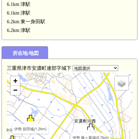
6.1km 津駅
伊勢 城坂城(3.9km)
6.1km 津駅
6.2km 東一身田駅
6.2km 津駅
伊勢 安濃城(3.3km)
所在地/地図
三重県津市安濃町連部字城下
+
−
伊勢 前田城(1.2km)
伊勢 藤ヶ森城(0.7km)