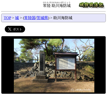
ひたち すけがわかいぼうじょう
常陸 助川海防城
TOP
>
城
> (
常陸国
/
茨城県
) > 助川海防城