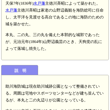
天保7年(1836年)
水戸藩
主徳川斉昭によって築かれた。
水戸藩
主徳川斉昭は家老の山野辺義観を海防総司に任命
し、太平洋を見渡せる高台であるこの地に海防のための
城を築かせた。
本丸、二の丸、三の丸を備えた本郭的な城郭であった
が、元治元年(1864年)山野辺義芸のとき、天狗党の乱に
よって落城し焼失した。
説 明
助川海防城は現在助川城跡公園となって整備されてい
る。周囲は宅地やスポーツセンターなどが建ち並んでい
るが、本丸と二の丸辺りが公園となっている。