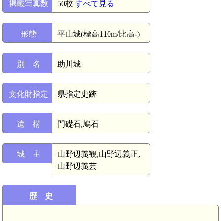
掲載写真数
50枚
すべて見る
形態
平山城(標高110m/比高-)
別 名
助川城
文化財指定
県指定史跡
遺 構
門礎石,鳩石
城 主
山野辺義観,山野辺義正,
山野辺義芸
歴 史