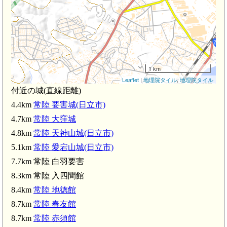
1 km
Leaflet
|
地理院タイル
,
地理院タイル
付近の城(直線距離)
4.4km
常陸 要害城(日立市)
4.7km
常陸 大窪城
4.8km
常陸 天神山城(日立市)
5.1km
常陸 愛宕山城(日立市)
7.7km 常陸 白羽要害
8.3km 常陸 入四間館
8.4km
常陸 地徳館
8.7km
常陸 春友館
8.7km
常陸 赤須館