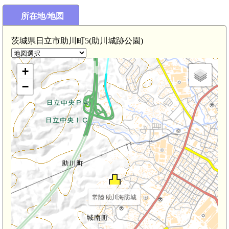
所在地/地図
茨城県日立市助川町5(助川城跡公園)
+
−
常陸 助川海防城
日