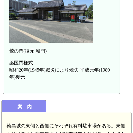
鷲の門(復元 城門)
薬医門様式
昭和20年(1945年)戦災により焼失 平成元年(1989
年)復元
案 内
徳島城の東側と西側にそれぞれ有料駐車場がある。東側