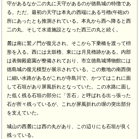
守があるなか二の丸に天守があるのが徳島城の特徴であ
る。ただ、最初の天守は本丸の西端にある弓櫓(午砲)の
所にあったとも推測されている。本丸から西へ降ると西
二の丸、そして水道施設となった西三の丸と続く。
麓は南に鷲ノ門が復元され、そこから下乗橋を渡って枡
形を入る。西には太鼓櫓、東には月見櫓跡がある。内部
は表御殿庭園が整備されており、市立徳島城博物館には
徳島城の復元模型が展示されている。この敷地の南西側
に細い水路があるがこれが寺島川で、かつてはこれに面
して石垣があり屏風折れとなっていた。この水路に面し
た低く残る石垣の部分に「舌石」と呼ばれる出っ張った
石が所々残っているが、これが屏風折れの塀の突出部分
を支えていた。
城山の西麓には西の丸があり、この辺りにも石垣が良く
残っている。