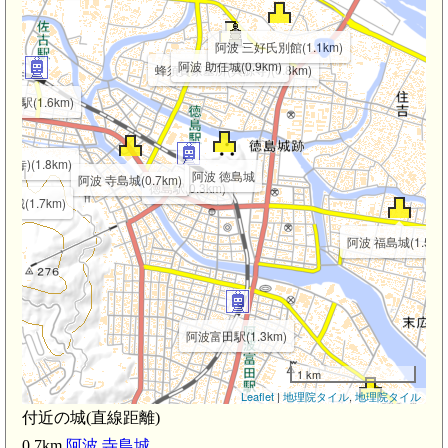
阿波 三好氏別館(1.1km)
阿波 助任城(0.9km)
蜂須賀家墓所(興源寺)(0.8km)
佐古駅(1.6km)
寺)(1.8km)
阿波 徳島城
阿波 寺島城(0.7km)
徳島駅(0.3km)
古城(1.7km)
m)
阿波 福島城(1.5km
阿波富田駅(1.3km)
1 km
Leaflet
|
地理院タイル
,
地理院タイル
付近の城(直線距離)
阿波 財田城(2.3km)
0.7km
阿波 寺島城