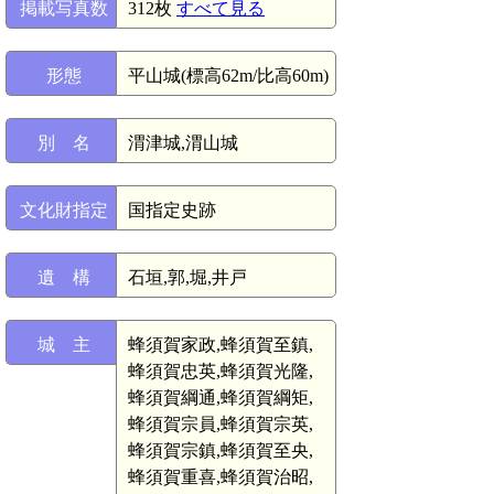
掲載写真数
312枚
すべて見る
形態
平山城(標高62m/比高60m)
別 名
渭津城,渭山城
文化財指定
国指定史跡
遺 構
石垣,郭,堀,井戸
城 主
蜂須賀家政,蜂須賀至鎮,
蜂須賀忠英,蜂須賀光隆,
蜂須賀綱通,蜂須賀綱矩,
蜂須賀宗員,蜂須賀宗英,
蜂須賀宗鎮,蜂須賀至央,
蜂須賀重喜,蜂須賀治昭,