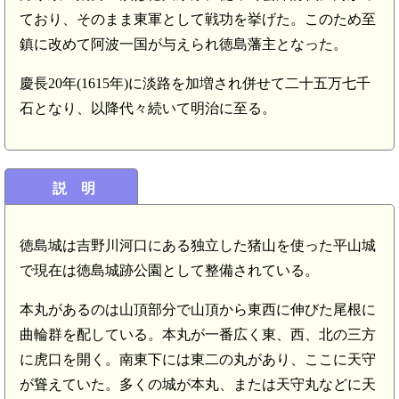
ており、そのまま東軍として戦功を挙げた。このため至
鎮に改めて阿波一国が与えられ徳島藩主となった。
慶長20年(1615年)に淡路を加増され併せて二十五万七千
石となり、以降代々続いて明治に至る。
説 明
徳島城は吉野川河口にある独立した猪山を使った平山城
で現在は徳島城跡公園として整備されている。
本丸があるのは山頂部分で山頂から東西に伸びた尾根に
曲輪群を配している。本丸が一番広く東、西、北の三方
に虎口を開く。南東下には東二の丸があり、ここに天守
が聳えていた。多くの城が本丸、または天守丸などに天