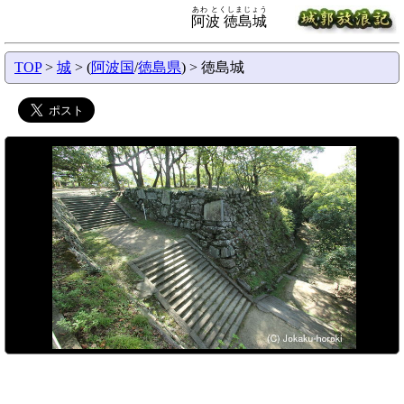
あわ とくしまじょう
阿波 徳島城
TOP
>
城
> (
阿波国
/
徳島県
) > 徳島城