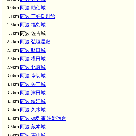
二軒屋駅(2.4km)
0.9km
阿波 助任城
阿波 津
1.1km
阿波 三好氏別館
1.5km
阿波 福島城
1.7km 阿波 佐古城
3.6km)
2.2km
阿波 弘垣屋敷
2.3km
阿波 財田城
2.5km
阿波 横田城
2.9km
阿波 北原城
3.0km
阿波 今切城
3.1km
阿波 矢三城
3.2km
阿波 津田城
3.3km
阿波 鈴江城
3.3km
阿波 久木城
3.3km
阿波 徳島藩 沖洲砲台
3.5km
阿波 蔵本城
3.6km
阿波 夷山城