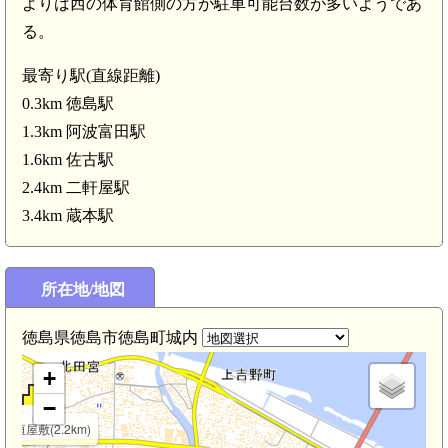
.3km)
よりは西の体育館側の方が駐車可能台数が多いようであ
る。
最寄り駅(直線距離)
0.3km 徳島駅
1.3km 阿波富田駅
1.6km 佐古駅
阿波 沖ノ島城
2.4km 二軒屋駅
阿波 久木城(3.3km)
3.4km 蔵本駅
阿波 北原城(2.9km)
阿波 鈴江
所在地/地図
徳島県徳島市徳島町城内
+
−
弘垣屋敷(2.2km)