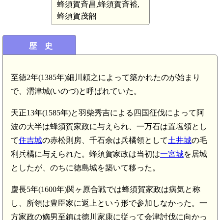
蜂須賀斉昌,蜂須賀斉裕,
蜂須賀茂韶
歴 史
至徳2年(1385年)細川頼之によって築かれたのが始まり
で、渭津城(いのづ)と呼ばれていた。
天正13年(1585年)と羽柴秀吉による四国征伐によって阿
波の大半は蜂須賀家政に与えられ、一万石は置塩領とし
て
住吉城
の赤松則房、千石余は兵橘領として
土井城
の毛
利兵橘に与えられた。蜂須賀家政は当初は
一宮城
を居城
としたが、のちに徳島城を築いて移った。
慶長5年(1600年)関ヶ原合戦では蜂須賀家政は病気と称
し、所領は豊臣家に返上という形で参加しなかった。一
方家政の嫡男至鎮は徳川家康に従って会津討伐に向かっ