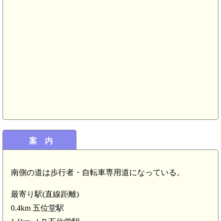
案 内
南側の道は歩行者・自転車専用道になっている。
5.9km)
最寄り駅(直線距離)
殿城(5.5km)
0.4km 五位堂駅