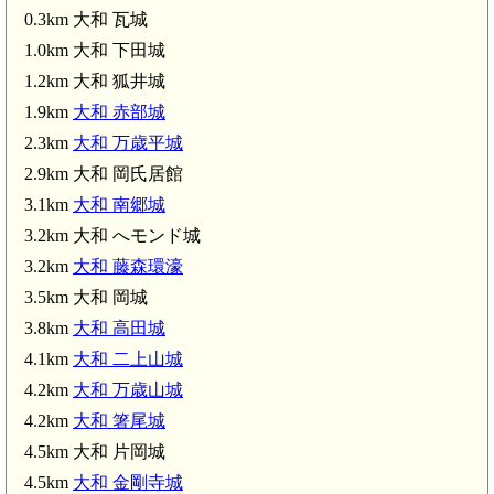
0.3km 大和 瓦城
大和 万歳平城(2.3km)
1.0km 大和 下田城
1.2km 大和 狐井城
1.9km
大和 赤部城
2.3km
大和 万歳平城
2.9km 大和 岡氏居館
3.1km
大和 南郷城
3.2km 大和 へモンド城
3.2km
大和 藤森環濠
3.5km 大和 岡城
3.8km
大和 高田城
4.1km
大和 二上山城
4.2km
大和 万歳山城
4.2km
大和 箸尾城
4.5km 大和 片岡城
4.5km
大和 金剛寺城
大和 笛堂城(