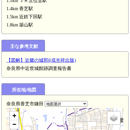
1.1km ＪＲ五位堂駅
1.4km 香芝駅
1.5km 近鉄下田駅
1.8km 築山駅
大和 片岡城(4.5km)
主な参考文献
【図解】近畿の城郭I(戎光祥出版)
奈良県中近世城館跡調査報告書
所在地/地図
奈良県香芝市鎌田
+
−