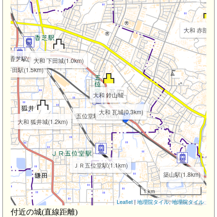
大和 赤部城(1
香芝駅(1.4km)
大和 下田城(1.0km)
鉄下田駅(1.5km)
大和 鈴山城
大和 瓦城(0.3km)
五位堂駅(0.4km)
大和 狐井城(1.2km)
ＪＲ五位堂駅(1.1km)
築山駅(1.8km)
1 km
Leaflet
|
地理院タイル
,
地理院タイル
付近の城(直線距離)