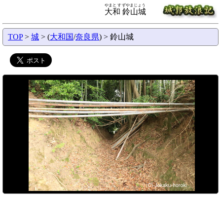
やまと すずやまじょう
大和 鈴山城
TOP
>
城
> (
大和国
/
奈良県
) > 鈴山城