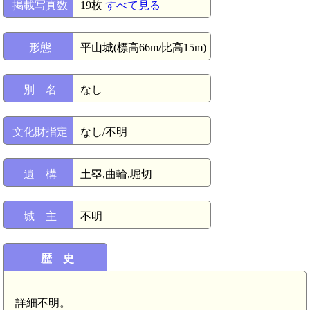
掲載写真数
19枚
すべて見る
形態
平山城(標高66m/比高15m)
別 名
なし
文化財指定
なし/不明
遺 構
土塁,曲輪,堀切
城 主
不明
歴 史
詳細不明。