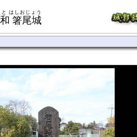
まと はしおじょう
和 箸尾城