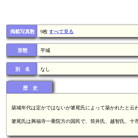
掲載写真数
9枚
すべて見る
形態
平城
別 名
なし
歴 史
築城年代は定かではないが箸尾氏によって築かれたと云
箸尾氏は興福寺一乗院方の国民で、筒井氏、越智氏、十