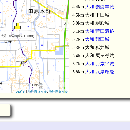
4.4km
大和 秦楽寺城
4.5km 大和 下田城
大和 保津環濠(3.0km)
5.0km 大和 親殿城
大和 田原本陣屋(4.
5.1km
大和 菅田遺跡
大和 金剛寺城(1.7km)
5.2km
大和 龍田城
5.3km 大和 狐井城
5.4km 大和 馬ヶ脊城
5.7km
大和 万歳平城
5.8km
大和 八条環濠
大和 秦楽寺城(4.4km)
1 km
Leaflet
|
地理院タイル
,
地理院タイル