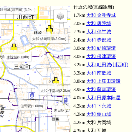
付近の城(直線距離)
吐田城(川西町)(3.2km)
1.7km
大和 金剛寺城
大和 下永城(4.2km)
2.0km
大和 唐院城
2.3km
大和 伴堂城
大和 結崎環濠(3.0km)
2.4km
大和 赤部城
3.0km
大和 結崎環濠
3.0km
大和 保津環濠
大和 唐院城(2.0km)
3.2km
大和 吐田城(川西町)
3.3km
大和 南郷城
3.8km
大和 上窪田環濠
3.9km
大和 藤森環濠
大和 伴堂城(2.3km)
4.0km
大和 田原本陣屋
但馬駅(1.6km)
4.2km
大和 下永城
黒田駅(2.4km)
4.2km
大和 鈴山城
4.2km 大和 片岡城
4.3km 大和 瓦城