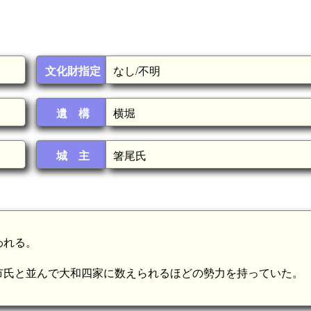
文化財指定
なし/不明
遺 構
横堀
城 主
箸尾氏
われる。
市氏と並んで大和四家に数えられるほどの勢力を持っていた。