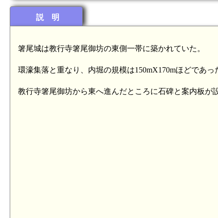
説 明
箸尾城は教行寺箸尾御坊の東側一帯に築かれていた。
環濠集落と重なり、内堀の規模は150mX170mほどで
教行寺箸尾御坊から東へ進んだところに石碑と案内板が