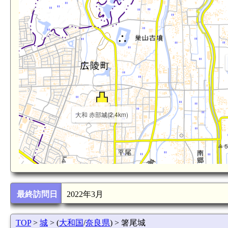
大和 赤部城(2.4km)
4.2km)
最終訪問日
2022年3月
大和 南郷城(3.3km)
瓦城(4.3km)
TOP
>
城
> (
大和国
/
奈良県
) > 箸尾城