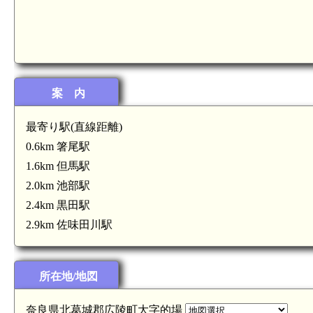
案 内
最寄り駅(直線距離)
0.6km 箸尾駅
1.6km 但馬駅
2.0km 池部駅
2.4km 黒田駅
城(5.2km)
2.9km 佐味田川駅
所在地/地図
奈良県北葛城郡広陵町大字的場