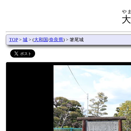
や
大
TOP
>
城
> (
大和国
/
奈良県
) > 箸尾城