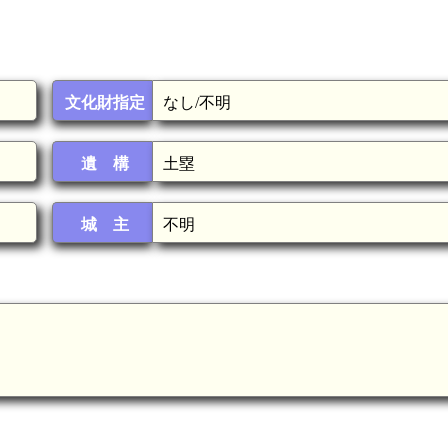
文化財指定
なし/不明
遺 構
土塁
城 主
不明