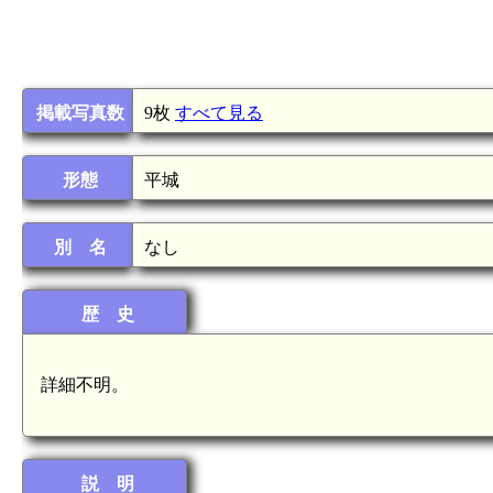
掲載写真数
9枚
すべて見る
形態
平城
別 名
なし
歴 史
詳細不明。
説 明