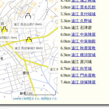
4.7km
遠江 城之崎城
5.0km
遠江 貫名氏館
5.3km
遠江 見付端城
5.3km
遠江 久野城
遠江 呑吉山砦(1.6km)
5.3km 遠江 石津砦
6.0km
遠江 中泉陣屋
羽館(1.1km)
6.0km
遠江 中泉御殿
遠江 馬伏塚城(1.9km)
6.3km
遠江 秋鹿屋敷
6.3km
遠江 横須賀城
6.4km 遠江 原川城
6.7km
遠江 向笠城
遠江 岡崎城(3.2km)
6.9km
遠江 門奈屋敷
7.4km
遠江 掛塚陣屋
1 km
Leaflet
|
地理院タイル
,
地理院タイル