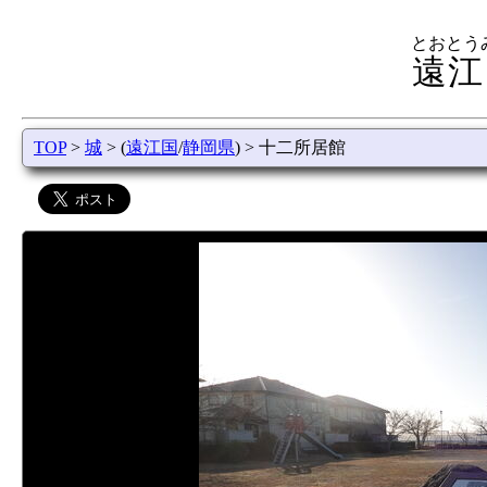
とおとう
遠江
TOP
>
城
> (
遠江国
/
静岡県
) > 十二所居館