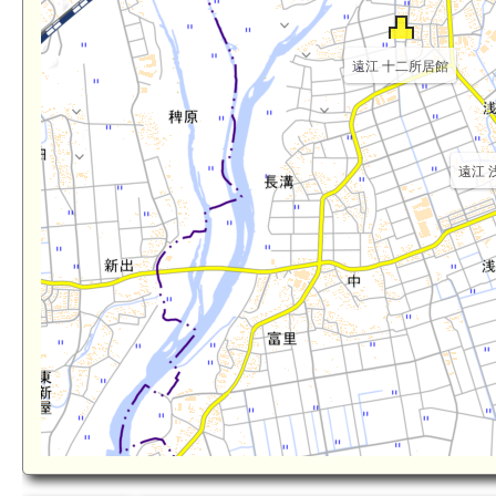
遠江 十二所居館
遠江 浅