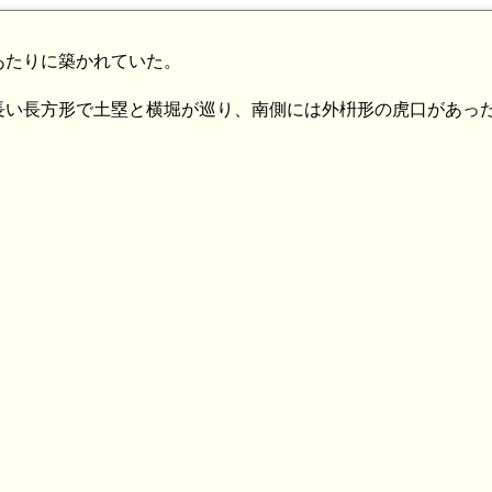
あたりに築かれていた。
長い長方形で土塁と横堀が巡り、南側には外枡形の虎口があっ
いこいの