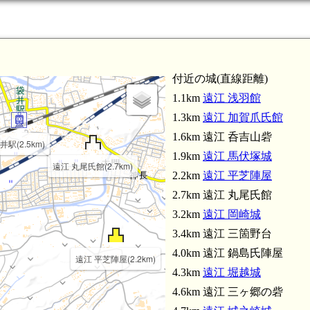
愛野駅(5
付近の城(直線距離)
1.1km
遠江 浅羽館
1.3km
遠江 加賀爪氏館
1.6km 遠江 呑吉山砦
井駅(2.5km)
1.9km
遠江 馬伏塚城
遠江 丸尾氏館(2.7km)
2.2km
遠江 平芝陣屋
2.7km 遠江 丸尾氏館
3.2km
遠江 岡崎城
3.4km 遠江 三箇野台
4.0km 遠江 鍋島氏陣屋
遠江 平芝陣屋(2.2km)
4.3km
遠江 堀越城
4.6km 遠江 三ヶ郷の砦