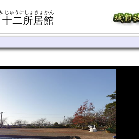
み じゅうにしょきょかん
 十二所居館