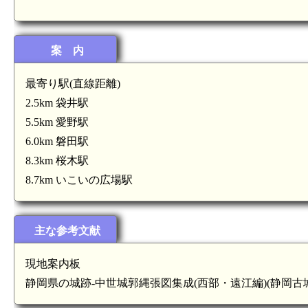
案 内
最寄り駅(直線距離)
2.5km 袋井駅
5.5km 愛野駅
6.0km 磐田駅
8.3km 桜木駅
8.7km いこいの広場駅
主な参考文献
現地案内板
遠江 堀越城(4.3km)
静岡県の城跡-中世城郭縄張図集成(西部・遠江編)(静岡古