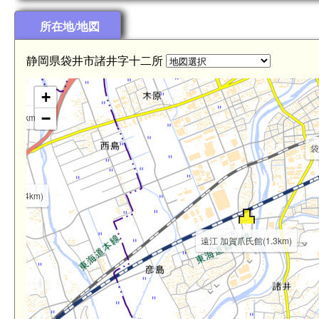
所在地/地図
静岡県袋井市諸井字十二所
+
−
(4.0km)
袋
台(3.4km)
遠江 加賀爪氏館(1.3km)