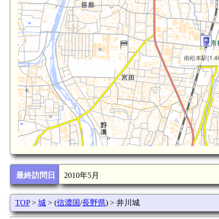
南松本駅(1.4
最終訪問日
2010年5月
TOP
>
城
> (
信濃国
/
長野県
) > 井川城