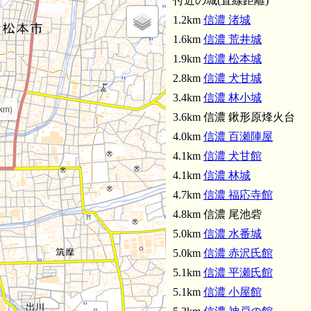
付近の城(直線距離)
1.2km
信濃 渚城
1.6km
信濃 荒井城
1.9km
信濃 松本城
2.8km
信濃 犬甘城
3.4km
信濃 林小城
km)
3.6km 信濃 鍬形原烽火台
4.0km
信濃 百瀬陣屋
4.1km
信濃 犬甘館
4.1km
信濃 林城
4.7km
信濃 福応寺館
4.8km 信濃 尾池砦
5.0km
信濃 水番城
信濃 林城(
5.0km
信濃 赤沢氏館
5.1km
信濃 平瀬氏館
信濃 林小城(3.4km)
5.1km
信濃 小屋館