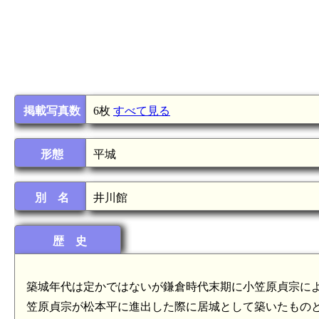
掲載写真数
6枚
すべて見る
形態
平城
別 名
井川館
歴 史
築城年代は定かではないが鎌倉時代末期に小笠原貞宗によ
笠原貞宗が松本平に進出した際に居城として築いたもの