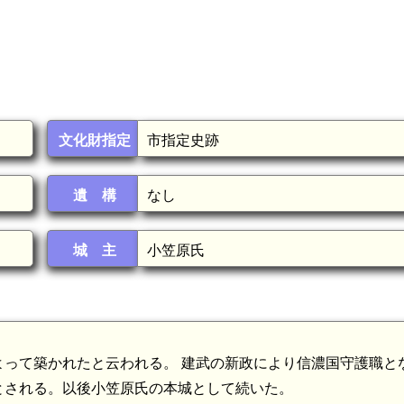
文化財指定
市指定史跡
遺 構
なし
城 主
小笠原氏
って築かれたと云われる。 建武の新政により信濃国守護職と
とされる。以後小笠原氏の本城として続いた。