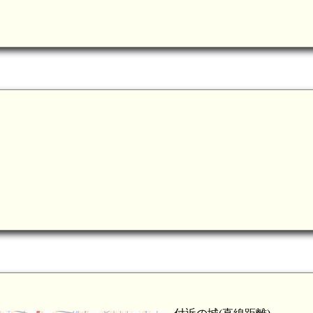
信濃 茶臼山城(5.4km)
信濃 赤沢氏館(5.0km)
信濃 横谷入城(5.6km)