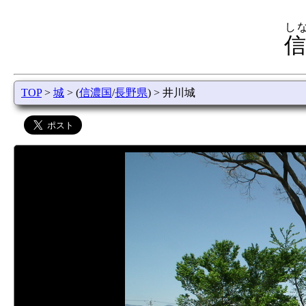
し
信
TOP
>
城
> (
信濃国
/
長野県
) > 井川城