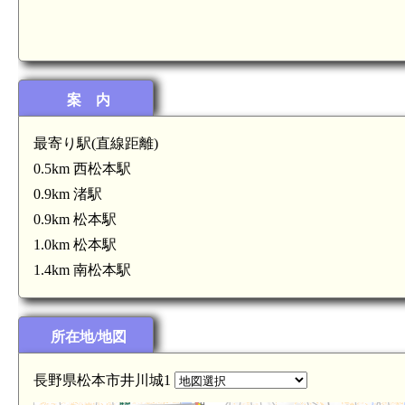
案 内
最寄り駅(直線距離)
0.5km 西松本駅
0.9km 渚駅
信濃 平瀬氏館(5.1km)
0.9km 松本駅
1.0km 松本駅
1.4km 南松本駅
所在地/地図
信濃 犬甘館(4.1km)
長野県松本市井川城1