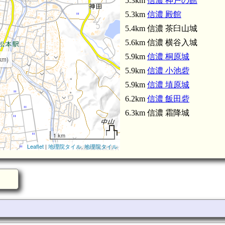
5.3km
信濃 神戸の館
5.3km
信濃 殿館
5.4km 信濃 茶臼山城
5.6km 信濃 横谷入城
5.9km
信濃 桐原城
km)
5.9km
信濃 小池砦
5.9km
信濃 埴原城
6.2km
信濃 飯田砦
6.3km 信濃 霜降城
1 km
Leaflet
|
地理院タイル
,
地理院タイル
信濃 鍬形原烽火台(3.6km)