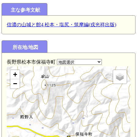
主な参考文献
信濃の山城と館4 松本・塩尻・筑摩編(戎光祥出版)
所在地/地図
長野県松本市保福寺町
+
−