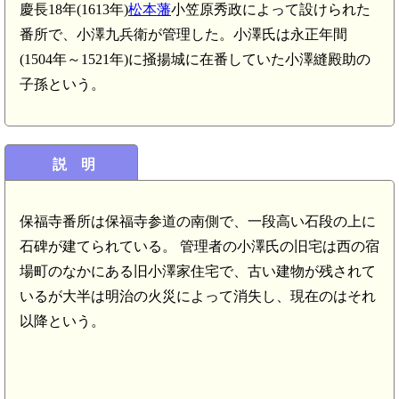
慶長18年(1613年)
松本藩
小笠原秀政によって設けられた
番所で、小澤九兵衛が管理した。小澤氏は永正年間
(1504年～1521年)に掻揚城に在番していた小澤縫殿助の
子孫という。
説 明
保福寺番所は保福寺参道の南側で、一段高い石段の上に
石碑が建てられている。 管理者の小澤氏の旧宅は西の宿
場町のなかにある旧小澤家住宅で、古い建物が残されて
いるが大半は明治の火災によって消失し、現在のはそれ
以降という。