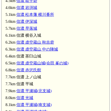
4.5km
信濃 取手砦
4.6km
信濃 岩渕城
5.1km
信濃 松本藩 横川番所
5.6km
信濃 伊深城
5.7km
信濃 早落城
6.1km 信濃 横谷入城
6.2km
信濃 虚空蔵山 秋吉砦
6.3km
信濃 虚空蔵山 中の陣城
6.4km 信濃 茶臼山城
6.5km
信濃 虚空蔵山城(会田 峯の城)
6.8km
信濃 赤沢氏館
7.7km 信濃 上ノ山城
7.7km 信濃 平城
7.9km
信濃 平瀬城(北支城)
8.0km
信濃 光城
8.1km
信濃 平瀬城(南支城)