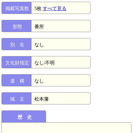
掲載写真数
5枚
すべて見る
形態
番所
別 名
なし
文化財指定
なし/不明
遺 構
なし
城 主
松本藩
歴 史