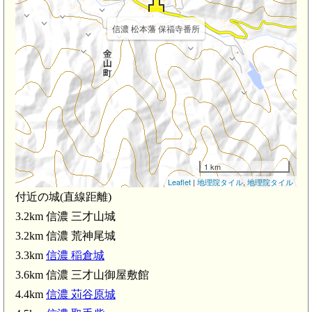
信濃 松本藩 保福寺番所
1 km
Leaflet
|
地理院タイル
,
地理院タイル
付近の城(直線距離)
3.2km 信濃 三才山城
3.2km 信濃 荒神尾城
3.3km
信濃 稲倉城
3.6km 信濃 三才山御屋敷館
信濃 三才山城(3.2km)
4.4km
信濃 苅谷原城
3.6km)