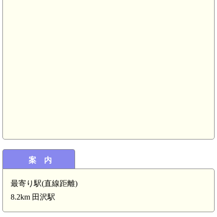
城)(6.5km)
2km)
m)
信濃 松本藩 横川番所(5.1km)
案 内
最寄り駅(直線距離)
8.2km 田沢駅