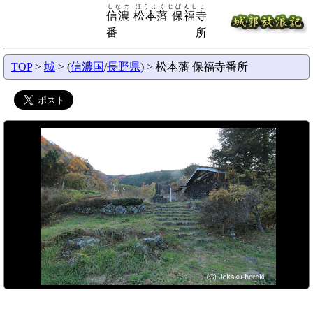
しなの ほうふくじばんしょ
信濃 松本藩 保福寺
番所
TOP
>
城
> (
信濃国
/
長野県
) > 松本藩 保福寺番所