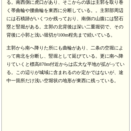
る。南西側に虎口があり、そこからの坂は主郭を取り巻
く帯曲輪や腰曲輪を東西に分断している。。主郭部周辺
には石積跡がいくつか残っており、南側の山腹には竪石
塁と竪堀がある。主郭の北背後は深い二重堀切で、その
背後に小郭と浅い堀切が100m程先まで続いている。
主郭から南へ降りた所にも曲輪があり、二条の空堀によ
って南北を分断し、竪堀として延びている。更に南へ降
りていくと標高870m付近からは広大な平地が拡がってい
る。この辺りが城域に含まれるのか定かではないが、途
中一箇所だけ浅い空堀状の地形が東西に残っている。