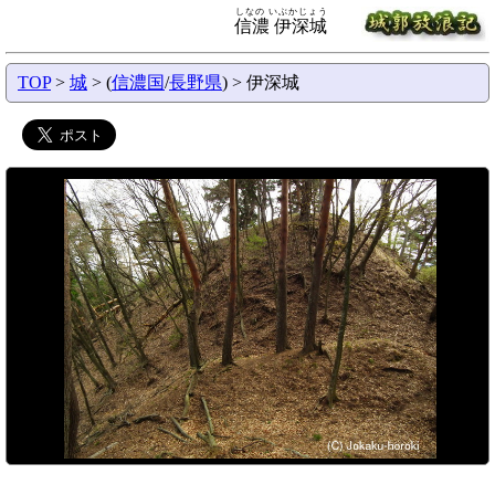
しなの いぶかじょう
信濃 伊深城
TOP
>
城
> (
信濃国
/
長野県
) > 伊深城