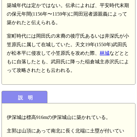
築城年代は定かではない。伝承によれば、平安時代末期
の保元年間(1156年〜1159年)に岡田冠者源親義によって
築かれたと伝えられる。
室町時代には岡田氏の末裔の後庁氏あるいは井深氏が小
笠原氏に属して在城していた。天文19年(1550年)武田氏
が松本平に侵攻して小笠原氏を攻めた際、
林城
などとと
もに自落したとも、武田氏に降った稲倉城主赤沢氏によ
って攻略されたとも云われる。
説 明
伊深城は標高916mの伊深城山に築かれている。
主郭は山頂にあって南北に長く北端に土塁が付いてい