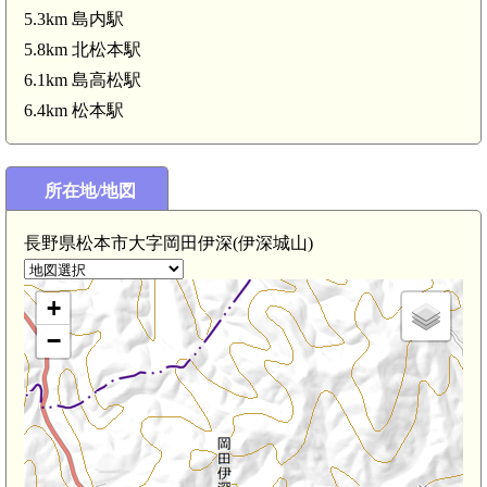
5.3km 島内駅
5.8km 北松本駅
6.1km 島高松駅
6.4km 松本駅
信濃 苅谷原城(3.2km)
所在地/地図
信濃 荒神尾城(
長野県松本市大字岡田伊深(伊深城山)
+
−