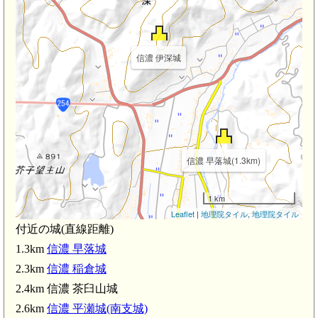
信濃 伊深城
信濃 早落城(1.3km)
1 km
Leaflet
|
地理院タイル
,
地理院タイル
付近の城(直線距離)
1.3km
信濃 早落城
信濃 茶臼山城(2.4km)
2.3km
信濃 稲倉城
2.4km 信濃 茶臼山城
信濃 赤沢氏館(2.7km)
信濃
2.6km
信濃 平瀬城(南支城)