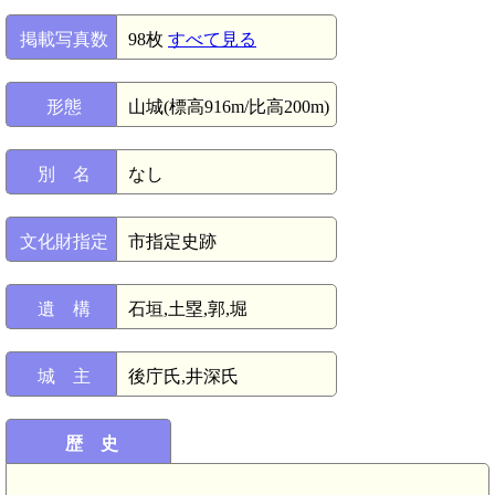
掲載写真数
98枚
すべて見る
形態
山城(標高916m/比高200m)
別 名
なし
文化財指定
市指定史跡
遺 構
石垣,土塁,郭,堀
城 主
後庁氏,井深氏
歴 史