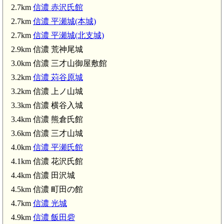
2.7km
信濃 赤沢氏館
2.7km
信濃 平瀬城(本城)
2.7km
信濃 平瀬城(北支城)
2.9km 信濃 荒神尾城
3.0km 信濃 三才山御屋敷館
3.2km
信濃 苅谷原城
3.2km 信濃 上ノ山城
3.3km 信濃 横谷入城
)
3.4km 信濃 熊倉氏館
3.6km 信濃 三才山城
4.0km
信濃 平瀬氏館
4.1km 信濃 花沢氏館
4.4km 信濃 田沢城
松本駅(5.8km)
4.5km 信濃 町田の館
4.7km
信濃 光城
4.9km
信濃 飯田砦
松本駅(6.4km)