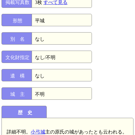
掲載写真数
3枚
すべて見る
形態
平城
別 名
なし
文化財指定
なし/不明
遺 構
なし
城 主
不明
歴 史
詳細不明。
小弓城
主の原氏の城があったとも云われる。