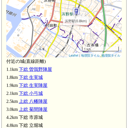
下
浜野駅(0.8km)
1 km
Leaflet
|
地理院タイル
,
地理院タイル
付近の城(直線距離)
1.1km
下総 曽我野陣屋
1.8km
下総 生実城
上総 八幡陣屋(2.5km)
八幡宿駅(2.6km)
1.9km
下総 生実陣屋
上総 菊間陣屋(3.0k
2.1km
下総 小弓城
2.5km
上総 八幡陣屋
3.0km
上総 菊間陣屋
4.2km 下総 市原城
4.8km 下総 立堀城