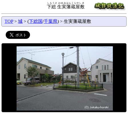
しもうさ おゆみはんくらやしき
下総 生実藩蔵屋敷
TOP
>
城
> (
下総国
/
千葉県
) > 生実藩蔵屋敷