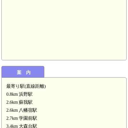
下総 千葉御殿(5.3km)
下総 亥鼻城(5.1km)
案 内
最寄り駅(直線距離)
寒川神社(4.3km)
0.8km 浜野駅
2.6km 蘇我駅
2.6km 八幡宿駅
2.7km 学園前駅
3.4km 大森台駅