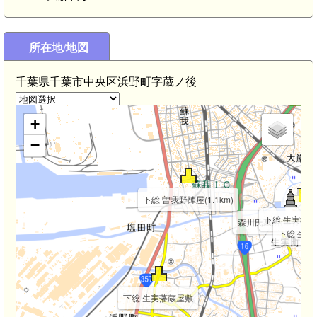
大森台
所在地/地図
蘇我駅(2.6km)
千葉県千葉市中央区浜野町字蔵ノ後
+
−
下総 曽我野陣屋(1.1km)
下総 生実城(1.
森川氏墓所(重俊院)(1.
下総 生実陣
下総 生実藩蔵屋敷