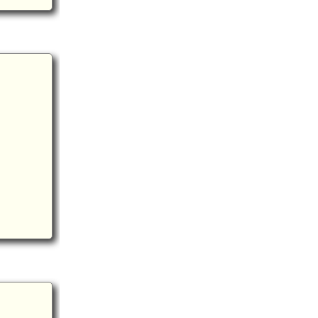
下総 福星寺館(8.0km)
下総 木出城(7.5km)