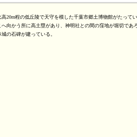
高20m程の低丘陵で天守を模した千葉市郷土博物館がたって
こへ向かう所に高土塁があり、神明社との間の窪地が堀切であ
鼻城の石碑が建っている。