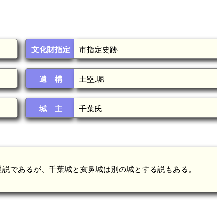
文化財指定
市指定史跡
遺 構
土塁,堀
城 主
千葉氏
通説であるが、千葉城と亥鼻城は別の城とする説もある。