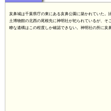
亥鼻城は千葉県庁の東にある亥鼻公園に築かれていた。比
土博物館の北西の尾根先に神明社が祀られているが、そ
瞭な遺構はこの程度しか確認できない。神明社の所に亥