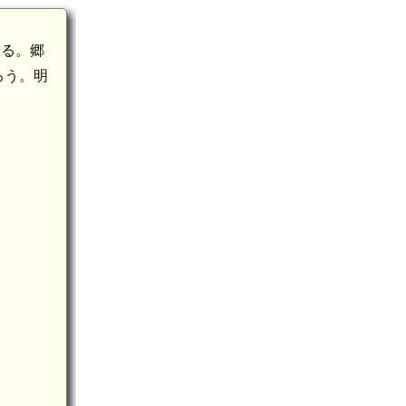
いる。郷
ろう。明
下総 鹿渡城(9.4km)