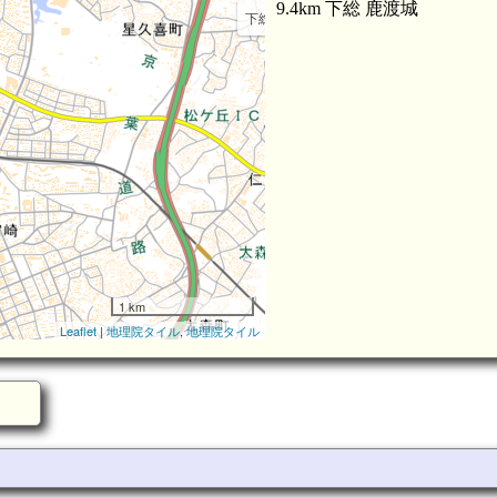
9.4km 下総 鹿渡城
下総 城之腰城(2.9km)
下総 城山城(3.9km)
1 km
Leaflet
|
地理院タイル
,
地理院タイル