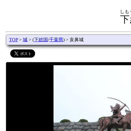
しも
下
TOP
>
城
> (
下総国
/
千葉県
) > 亥鼻城