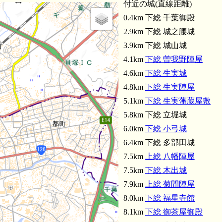
付近の城(直線距離)
0.4km 下総 千葉御殿
2.9km 下総 城之腰城
3.9km 下総 城山城
4.1km
下総 曽我野陣屋
4.6km
下総 生実城
4.8km
下総 生実陣屋
5.1km
下総 生実藩蔵屋敷
5.8km 下総 立堀城
6.0km
下総 小弓城
6.4km 下総 多部田城
7.5km
上総 八幡陣屋
7.5km
下総 木出城
7.9km
上総 菊間陣屋
8.0km
下総 福星寺館
8.1km
下総 御茶屋御殿