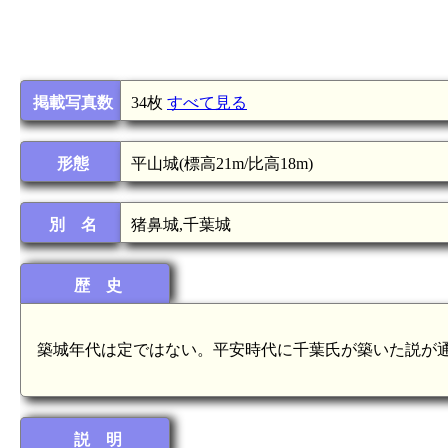
掲載写真数
34枚
すべて見る
形態
平山城(標高21m/比高18m)
別 名
猪鼻城,千葉城
歴 史
築城年代は定ではない。平安時代に千葉氏が築いた説が
説 明