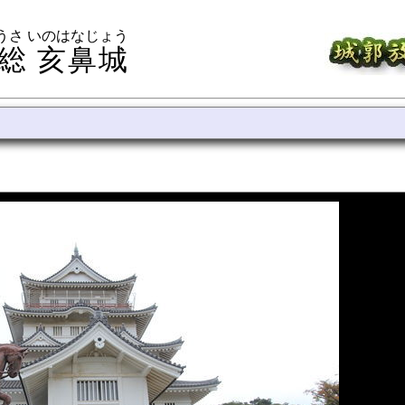
うさ いのはなじょう
総 亥鼻城