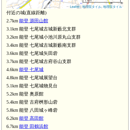
Leaflet
|
地理院タイル
,
地理院タイル
付近の城(直線距離)
2.7km
能登 源田山館
3.1km 能登 七尾城古城新藪北支群
能登国分寺(2.3km)
登 源田山館(2.7km)
3.2km 能登 七尾城小池川原丸山支群
能登国総社神社(2.7km)
3.4km 能登 七尾城古城新藪南支群
能登 七尾城古城新藪北支群(
3.6km 能登 七尾城矢田砦
能登
能登 七尾城小池川原丸山支群(3.2k
能登 七尾城古城新藪南支
3.7km 能登 七尾城古府谷山支群
4.6km
能登 七尾城
能登 七尾城古府谷山支群(3.
4.8km 能登 七尾城展望台
5.1km 能登 七尾城物見台
5.2km 能登 奥原館
5.4km 能登 古府桝形山砦
5.8km 能登 八田城ヶ峰砦
6.2km
能登 高田館
6.7km
能登 田鶴浜館