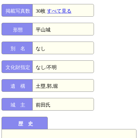
掲載写真数
30枚
すべて見る
形態
平山城
別 名
なし
文化財指定
なし/不明
遺 構
土塁,郭,堀
城 主
前田氏
歴 史