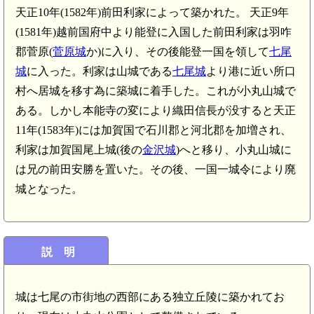
天正10年(1582年)前田利家によって築かれた。 天正9年
(1581年)越前国府中より能登に入国した前田利家は羽咋
郡菅原(
菅原城
か)に入り、その後能登一国を領して
七尾
城
に入った。利家は山城である
七尾城
より港に近い所口
村へ居城を移す為に築城に着手した。これが小丸山城で
ある。しかし本能寺の変により織田信長が没すると天正
11年(1583年)には加賀国で石川郡と河北郡を加増され、
利家は加賀国尾上城(後の
金沢城
)へと移り、小丸山城に
は兄の前田安勝を置いた。その後、一国一城令により廃
城となった。
説 明
城は七尾の市街地の西部にある独立丘陵に築かれてお