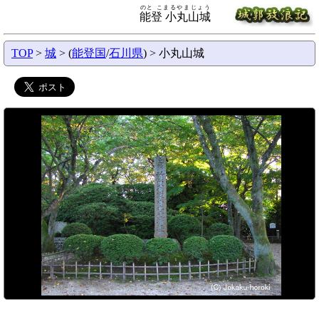
のと こまるやまじょう
能登 小丸山城
TOP
>
城
> (
能登国
/
石川県
) > 小丸山城