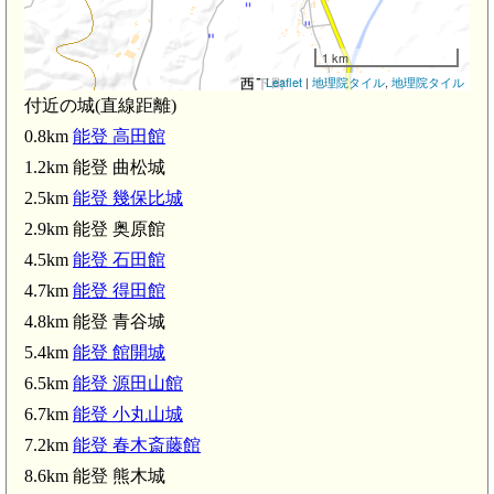
1 km
Leaflet
|
地理院タイル
,
地理院タイル
付近の城(直線距離)
0.8km
能登 高田館
能登 幾保比城(2.5km)
1.2km 能登 曲松城
2.5km
能登 幾保比城
2.9km 能登 奥原館
4.5km
能登 石田館
4.7km
能登 得田館
4.8km 能登 青谷城
5.4km
能登 館開城
6.5km
能登 源田山館
6.7km
能登 小丸山城
7.2km
能登 春木斎藤館
8.6km 能登 熊木城