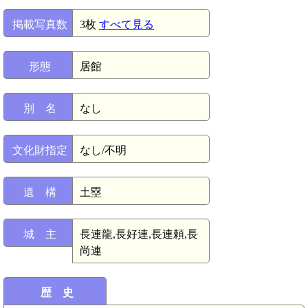
掲載写真数
3枚
すべて見る
形態
居館
別 名
なし
文化財指定
なし/不明
遺 構
土塁
城 主
長連龍,長好連,長連頼,長
尚連
歴 史