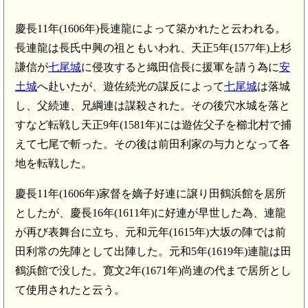
慶長11年(1606年)長連龍によって築かれたと云われる。
長連龍は長氏中興の祖ともいわれ、天正5年(1577年)上杉
謙信が
七尾城
に侵攻すると織田信長に援軍を請う為に
安
土城
へ赴いたが、遊佐続光の謀反によって
七尾城
は落城
し、父続連、兄綱連は謀殺された。その後穴水城を落と
すなど転戦し天正9年(1581年)には遊佐父子を櫛北村で捕
えて七尾で斬った。その後は前田利家の与力となって各
地を転戦した。
慶長11年(1606年)家督を嫡子好連に譲り田鶴浜館を居所
としたが、慶長16年(1611年)に好連が早世した為、連龍
が再び表舞台に立ち、元和元年(1615年)大坂の陣では前
田利常の先陣として出陣した。元和5年(1619年)連龍は田
鶴浜館で没した。寛文2年(1671年)尚連の代まで居所とし
て使用されたと云う。