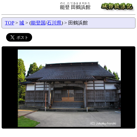
のと たづるはまやかた
能登 田鶴浜館
TOP
>
城
> (
能登国
/
石川県
) > 田鶴浜館