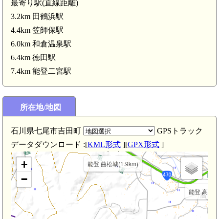
最寄り駅(直線距離)
笠師保駅(4.4km)
3.2km 田鶴浜駅
4.4km 笠師保駅
6.0km 和倉温泉駅
6.4km 徳田駅
7.4km 能登二宮駅
所在地/地図
田鶴浜駅(3
石川県七尾市吉田町
GPSトラック
データダウンロード :[
KML形式
][
GPX形式
]
能登 田鶴浜館(2.5km)
+
能登 曲松城(1.9km)
−
能登 高田館(