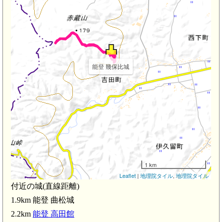
能登 幾保比城
1 km
Leaflet
|
地理院タイル
,
地理院タイル
付近の城(直線距離)
1.9km 能登 曲松城
2.2km
能登 高田館