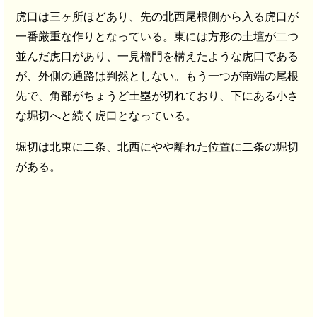
虎口は三ヶ所ほどあり、先の北西尾根側から入る虎口が
一番厳重な作りとなっている。東には方形の土壇が二つ
並んだ虎口があり、一見櫓門を構えたような虎口である
が、外側の通路は判然としない。もう一つが南端の尾根
先で、角部がちょうど土塁が切れており、下にある小さ
な堀切へと続く虎口となっている。
堀切は北東に二条、北西にやや離れた位置に二条の堀切
がある。