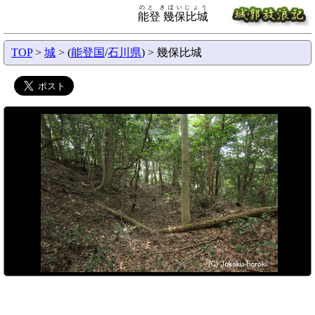
のと きほいじょう
能登 幾保比城
TOP
>
城
> (
能登国
/
石川県
) > 幾保比城