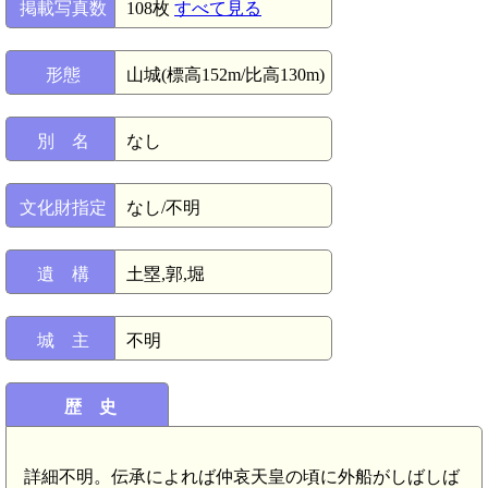
掲載写真数
108枚
すべて見る
形態
山城(標高152m/比高130m)
別 名
なし
文化財指定
なし/不明
遺 構
土塁,郭,堀
城 主
不明
歴 史
詳細不明。伝承によれば仲哀天皇の頃に外船がしばしば