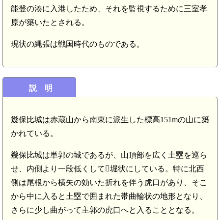
能登の湊に入港したため、それを監視するために三室孝
原が築いたとされる。
現状の縄張は戦国時代のものである。
説 明
幾保比城は赤蔵山から南東に派生した標高151mの山に築
かれている。
幾保比城は単郭の城であるが、山頂部を広く土塁を巡ら
せ、内側より一段低くして堀状にしている。特に北西
側は尾根から横矢の効いた折れを伴う虎口があり、そこ
から中に入ると土塁で囲まれた帯曲輪状の地形となり、
さらに少し曲がって主郭の虎口へと入ることとなる。