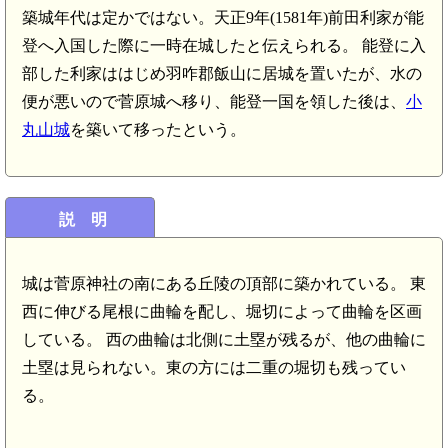
築城年代は定かではない。天正9年(1581年)前田利家が能
登へ入国した際に一時在城したと伝えられる。 能登に入
部した利家ははじめ羽咋郡飯山に居城を置いたが、水の
便が悪いので菅原城へ移り、能登一国を領した後は、
小
丸山城
を築いて移ったという。
説 明
城は菅原神社の南にある丘陵の頂部に築かれている。 東
西に伸びる尾根に曲輪を配し、堀切によって曲輪を区画
している。 西の曲輪は北側に土塁が残るが、他の曲輪に
土塁は見られない。東の方には二重の堀切も残ってい
る。