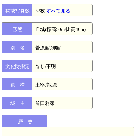
掲載写真数
32枚
すべて見る
形態
丘城(標高50m/比高40m)
別 名
菅原館,御館
文化財指定
なし/不明
遺 構
土塁,郭,堀
城 主
前田利家
歴 史