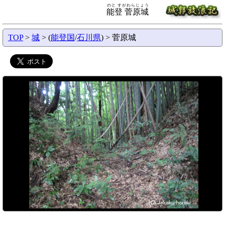
のと すがわらじょう
能登 菅原城
TOP
>
城
> (
能登国
/
石川県
) > 菅原城