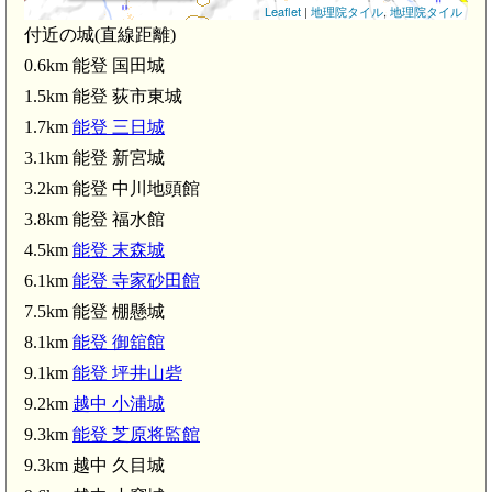
Leaflet
|
地理院タイル
,
地理院タイル
付近の城(直線距離)
0.6km 能登 国田城
1.5km 能登 荻市東城
1.7km
能登 三日城
3.1km 能登 新宮城
3.2km 能登 中川地頭館
3.8km 能登 福水館
4.5km
能登 末森城
6.1km
能登 寺家砂田館
7.5km 能登 棚懸城
8.1km
能登 御舘館
5km)
9.1km
能登 坪井山砦
9.2km
越中 小浦城
9.3km
能登 芝原将監館
9.3km 越中 久目城