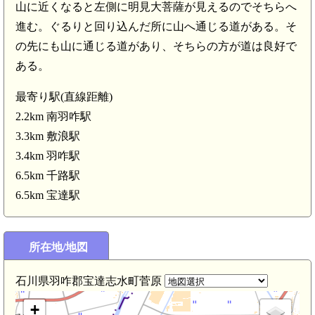
山に近くなると左側に明見大菩薩が見えるのでそちらへ
進む。ぐるりと回り込んだ所に山へ通じる道がある。そ
の先にも山に通じる道があり、そちらの方が道は良好で
ある。
最寄り駅(直線距離)
2.2km 南羽咋駅
3.3km 敷浪駅
3.4km 羽咋駅
6.5km 千路駅
6.5km 宝達駅
羽咋駅(3.4km)
所在地/地図
能登 中
石川県羽咋郡宝達志水町菅原
+