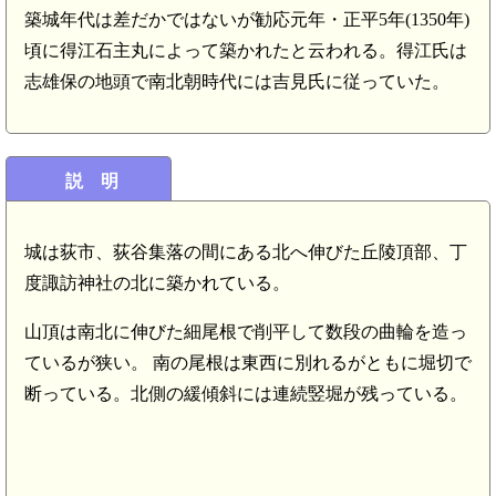
築城年代は差だかではないが勧応元年・正平5年(1350年)
頃に得江石主丸によって築かれたと云われる。得江氏は
志雄保の地頭で南北朝時代には吉見氏に従っていた。
説 明
城は荻市、荻谷集落の間にある北へ伸びた丘陵頂部、丁
度諏訪神社の北に築かれている。
山頂は南北に伸びた細尾根で削平して数段の曲輪を造っ
ているが狭い。 南の尾根は東西に別れるがともに堀切で
断っている。北側の緩傾斜には連続竪堀が残っている。