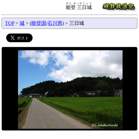
のと みっかじょう
能登 三日城
TOP
>
城
> (
能登国
/
石川県
) > 三日城