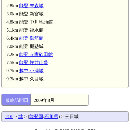
能登 末森城(2.8km)
2.8km
能登 末森城
3.0km 能登 新宮城
4.8km 能登 中川地頭館
5.1km 能登 福水館
6.4km
能登 御舘館
7.0km 能登 棚懸城
7.2km
能登 寺家砂田館
7.5km
能登 坪井山砦
9.7km
越中 小浦城
9.7km 越中 久目城
最終訪問日
2009年8月
TOP
>
城
> (
能登国
/
石川県
) > 三日城