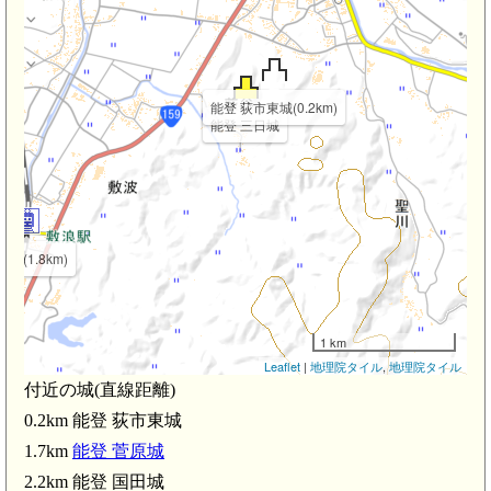
能登 荻市東城(0.2km)
能登 三日城
浪駅(1.8km)
1 km
Leaflet
|
地理院タイル
,
地理院タイル
付近の城(直線距離)
0.2km 能登 荻市東城
1.7km
能登 菅原城
2.2km 能登 国田城