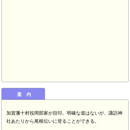
寺家砂田館(7.2km)
案 内
加賀藩十村役岡部家が目印。明確な道はないが、諏訪神
社あたりから尾根伝いに登ることができる。
羽咋駅(4.5km)