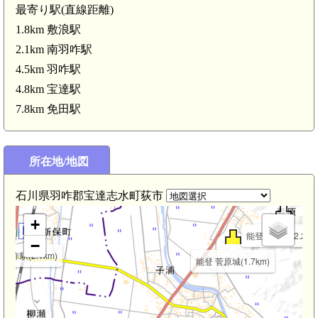
最寄り駅(直線距離)
1.8km 敷浪駅
2.1km 南羽咋駅
4.5km 羽咋駅
4.8km 宝達駅
7.8km 免田駅
所在地/地図
石川県羽咋郡宝達志水町荻市
+
能登 国田城(2.2km
−
南羽咋駅(2.1km)
能登 菅原城(1.7km)