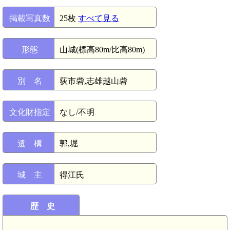
掲載写真数
25枚
すべて見る
形態
山城(標高80m/比高80m)
別 名
荻市砦,志雄越山砦
文化財指定
なし/不明
遺 構
郭,堀
城 主
得江氏
歴 史