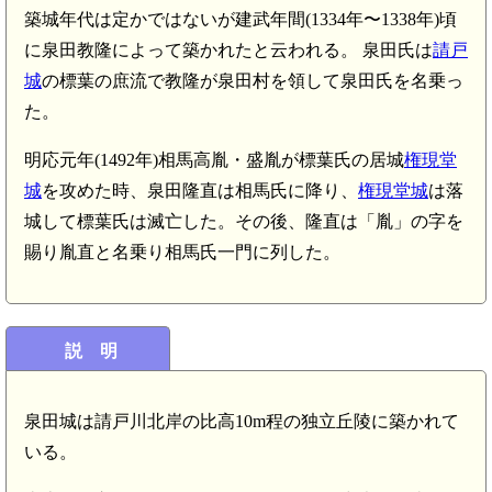
築城年代は定かではないが建武年間(1334年〜1338年)頃
に泉田教隆によって築かれたと云われる。 泉田氏は
請戸
城
の標葉の庶流で教隆が泉田村を領して泉田氏を名乗っ
た。
明応元年(1492年)相馬高胤・盛胤が標葉氏の居城
権現堂
城
を攻めた時、泉田隆直は相馬氏に降り、
権現堂城
は落
城して標葉氏は滅亡した。その後、隆直は「胤」の字を
賜り胤直と名乗り相馬氏一門に列した。
説 明
泉田城は請戸川北岸の比高10m程の独立丘陵に築かれて
いる。