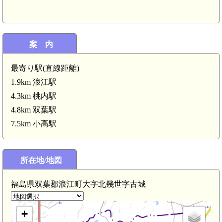
案 内
最寄り駅(直線距離)
1.9km 浪江駅
4.3km 桃内駅
4.8km 双葉駅
7.5km 小高駅
所在地/地図
陸奥 下浦館(2.5km)
福島県双葉郡浪江町大字北幾世字古城
+