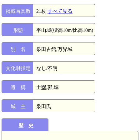
掲載写真数
21枚
すべて見る
形態
平山城(標高10m/比高10m)
別 名
泉田古館,万界城
文化財指定
なし/不明
遺 構
土塁,郭,堀
城 主
泉田氏
歴 史