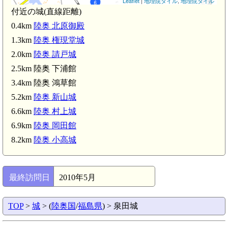
Leaflet
|
地理院タイル
,
地理院タイル
陸奥 請戸城(2.0km)
付近の城(直線距離)
0.4km
陸奥 北原御殿
1.3km
陸奥 権現堂城
2.0km
陸奥 請戸城
2.5km 陸奥 下浦館
3.4km 陸奥 鴻草館
5.2km
陸奥 新山城
6.6km
陸奥 村上城
陸奥 鴻草館(3.4km)
6.9km
陸奥 岡田館
8.2km
陸奥 小高城
最終訪問日
2010年5月
TOP
>
城
> (
陸奥国
/
福島県
) > 泉田城
双葉駅(4.8km)