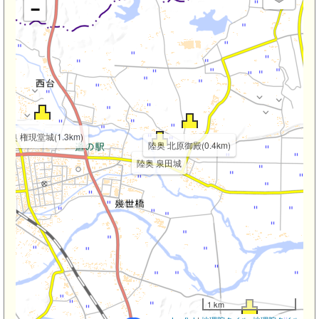
−
陸奥 権現堂城(1.3km)
陸奥 北原御殿(0.4km)
陸奥 泉田城
km)
1 km