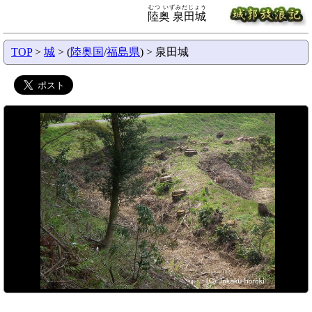
むつ いずみだじょう
陸奥 泉田城
TOP
>
城
> (
陸奥国
/
福島県
) > 泉田城