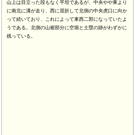
山上は目立った段もなく平坦であるが、中央やや東より
に南北に溝が走り、西に屈折して北側の中央虎口に向か
って続いており、これによって東西二郭になっていたよ
.2km)
うである。北側の山裾部分に空堀と土塁の跡がわずかに
残っている。
小高駅(7.5km)
岡田館(6.9km)
陸奥 村上城(6.6k