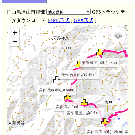
岡山県津山市綾部
GPSトラックデ
ータダウンロード :[
KML形式
][
GPX形式
]
+
美
−
美作 梶間山城(1.4km)
美作 吉見仙砦(0.9km)
美作 天狗寺城(0.5km)
美作 烏ヶ仙城
美作 塩屋ヶ城(0.5km)
美作 医王山城(1.2km)
美作 堀