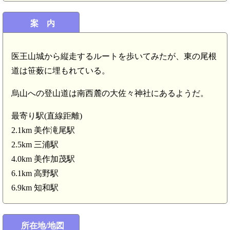
案 内
医王山城から縦走するルートを歩いてみたが、東の尾根
道は笹薮に埋もれている。
烏山への登山道は南西麓の大佐々神社にあるようだ。
最寄り駅(直線距離)
美作 落合城(4.5km)
2.1km 美作滝尾駅
美作 佐良山城(4.
2.5km 三浦駅
美作加茂駅(4.0km)
4.0km 美作加茂駅
6.1km 高野駅
6.9km 知和駅
城(3.5km)
所在地/地図