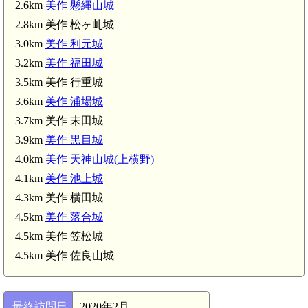
2.6km
美作 懸縄山城
2.8km 美作 松ヶ乢城
3.0km
美作 利元城
3.2km
美作 福田城
3.5km 美作 行重城
3.6km
美作 浦場城
3.7km 美作 末田城
3.9km
美作 黒目城
高野駅(6.1km)
4.0km
美作 天神山城(上横野)
4.1km
美作 池上城
4.3km 美作 横田城
4.5km
美作 落合城
4.5km 美作 笠松城
4.5km 美作 佐良山城
最終訪問日
2020年2月