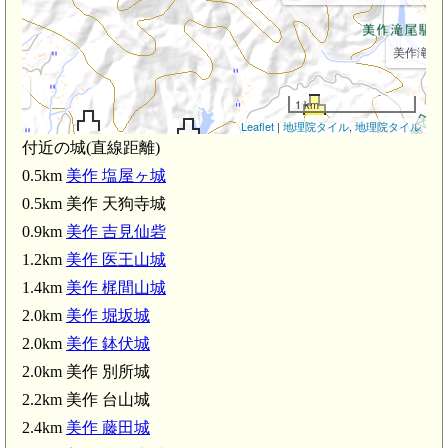
美作滝尾駅(
km)
1 km
Leaflet
|
地理院タイル
,
地理院タイル
美作 鉢伏城(2.0km)
付近の城(直線距離)
美作 台山城(2.2km)
美作 別所城(2.0km)
0.5km
美作 塩屋ヶ城
0.5km 美作 天狗寺城
0.9km
美作 吉見仙砦
1.2km
美作 医王山城
1.4km
美作 梶間山城
2.0km
美作 堀坂城
2.0km
美作 鉢伏城
2.0km 美作 別所城
2.2km 美作 台山城
2.4km
美作 藤田城