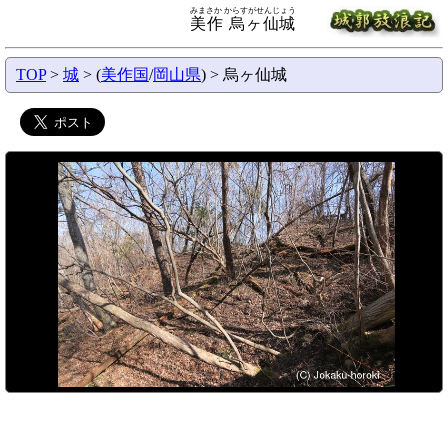
みまさか からすがせんじょう
美作 烏ヶ仙城
TOP
>
城
> (
美作国
/
岡山県
) > 烏ヶ仙城