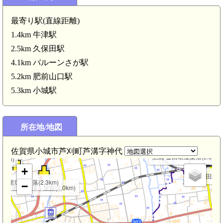
最寄り駅(直線距離)
1.4km 牛津駅
2.5km 久保田駅
4.1km バルーンさが駅
5.2km 肥前山口駅
肥前 樋口環濠集落(3.6km)
5.3km 小城駅
肥前 江利環濠集落(3.2km)
肥前 持永城(3.0km)
所在地/地図
肥前 立石環濠集落(2.6km)
佐賀県小城市芦刈町芦溝字神代
肥前 金田環濠集落(2.5km)
0km)
+
久保田駅(2.
ヶ里環濠集落(2.3km)
−
肥前 江津ヶ里館(2.0km)