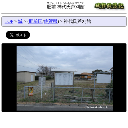
ひぜん くましろしあしかりやかた
肥前 神代氏芦刈館
TOP
>
城
> (
肥前国
/
佐賀県
) > 神代氏芦刈館