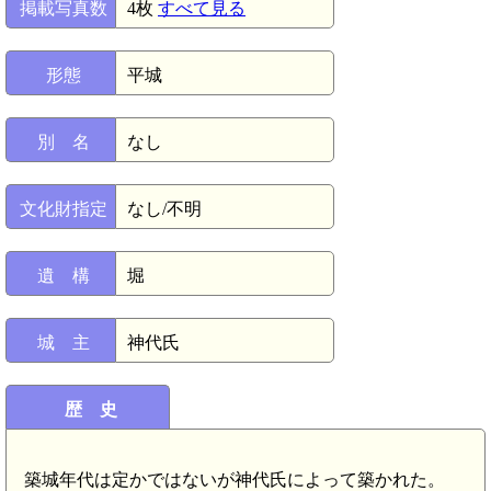
掲載写真数
4枚
すべて見る
形態
平城
別 名
なし
文化財指定
なし/不明
遺 構
堀
城 主
神代氏
歴 史
築城年代は定かではないが神代氏によって築かれた。