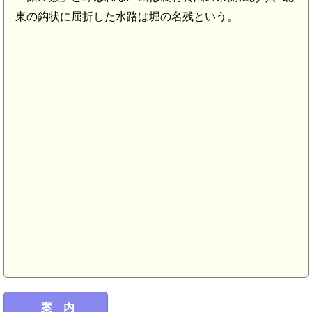
東の鈎状に屈折した水路は堀の名残という。
小城駅(5.3km)
案 内