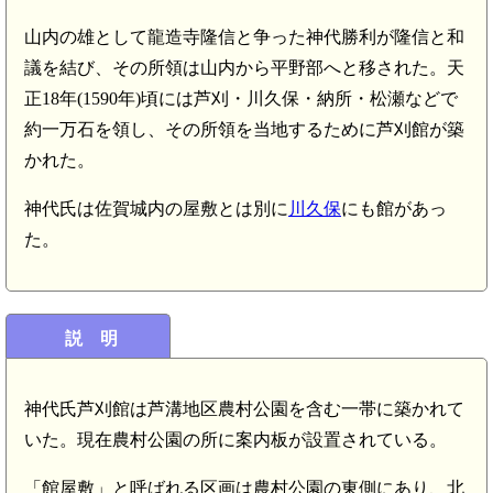
山内の雄として龍造寺隆信と争った神代勝利が隆信と和
議を結び、その所領は山内から平野部へと移された。天
正18年(1590年)頃には芦刈・川久保・納所・松瀬などで
約一万石を領し、その所領を当地するために芦刈館が築
かれた。
神代氏は佐賀城内の屋敷とは別に
川久保
にも館があっ
た。
説 明
神代氏芦刈館は芦溝地区農村公園を含む一帯に築かれて
いた。現在農村公園の所に案内板が設置されている。
「館屋敷」と呼ばれる区画は農村公園の東側にあり、北