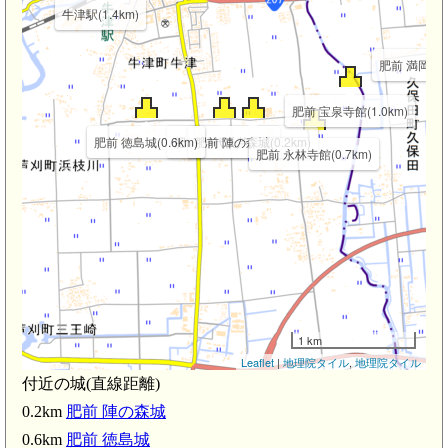
牛津駅(1.4km)
肥前 満岡氏館(
肥前 宝泉寺館(1.0km)
肥前 徳島城(0.6km)
肥前 神代氏芦刈館
肥前 陣の森城(0.2km)
肥前 永林寺館(0.7km)
1 km
Leaflet
|
地理院タイル
,
地理院タイル
付近の城(直線距離)
0.2km
肥前 陣の森城
0.6km
肥前 徳島城