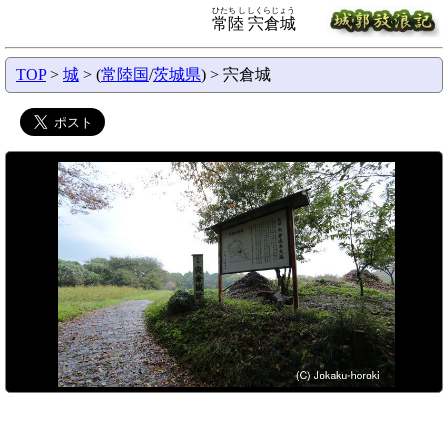
ひたち ししくらじょう
常陸 宍倉城
TOP
>
城
> (
常陸国
/
茨城県
) > 宍倉城