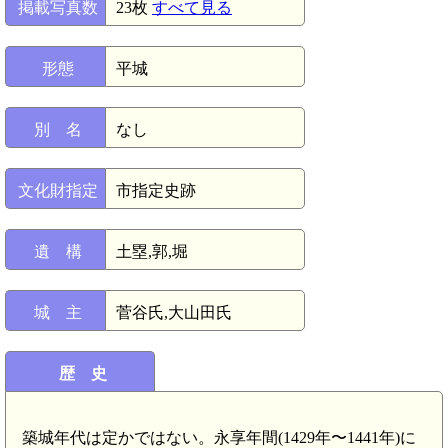
掲載写真数
23枚
すべて見る
形態
平城
別 名
なし
文化財指定
市指定史跡
遺 構
土塁,郭,堀
城 主
菅谷氏,大山田氏
歴 史
築城年代は定かではない。永享年間(1429年〜1441年)に