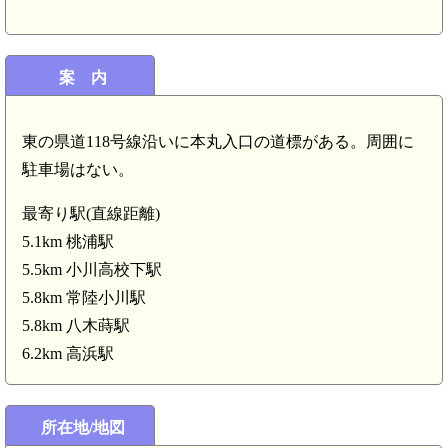
常陸 取手山館(6.
常陸小川駅(
案 内
東の県道118号線沿いに本丸入口の道標がある。周囲に
駐車場はない。
最寄り駅(直線距離)
5.1km 桃浦駅
5.5km 小川高校下駅
5.8km 常陸小川駅
5.8km 八木蒔駅
6.2km 高浜駅
常陸 愛宕館(3.
所在地/地図