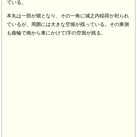
ている。
本丸は一部が畑となり、その一角に城之内稲荷が祀られ
ているが、周囲には大きな空堀が残っている。その東側
常陸 宮田館(8.6km
も曲輪で南から東にかけてl字の空堀が残る。
常陸 小井戸要害(8.2km)
常陸 宮田館出城(8
常陸 飯塚城(6.2km)