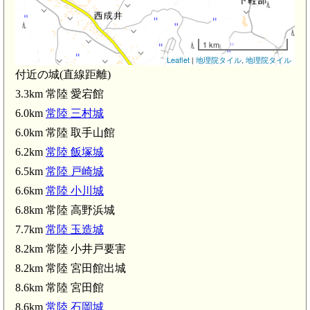
1 km
Leaflet
|
地理院タイル
,
地理院タイル
付近の城(直線距離)
3.3km 常陸 愛宕館
6.0km
常陸 三村城
6.0km 常陸 取手山館
6.2km
常陸 飯塚城
6.5km
常陸 戸崎城
6.6km
常陸 小川城
6.8km 常陸 高野浜城
7.7km
常陸 玉造城
8.2km 常陸 小井戸要害
8.2km 常陸 宮田館出城
8.6km 常陸 宮田館
8.6km
常陸 石岡城