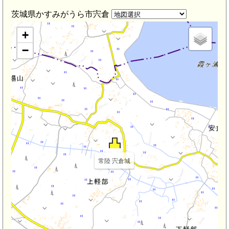
茨城県かすみがうら市宍倉
+
−
常陸 宍倉城