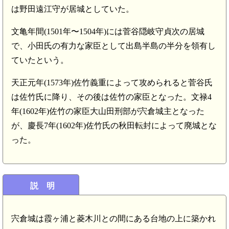
は野田遠江守が居城としていた。
文亀年間(1501年〜1504年)には菅谷隠岐守貞次の居城
で、小田氏の有力な家臣として出島半島の半分を領有し
ていたという。
天正元年(1573年)佐竹義重によって攻められると菅谷氏
は佐竹氏に降り、その後は佐竹の家臣となった。文禄4
年(1602年)佐竹の家臣大山田刑部が宍倉城主となった
が、慶長7年(1602年)佐竹氏の秋田転封によって廃城とな
った。
説 明
宍倉城は霞ヶ浦と菱木川との間にある台地の上に築かれ