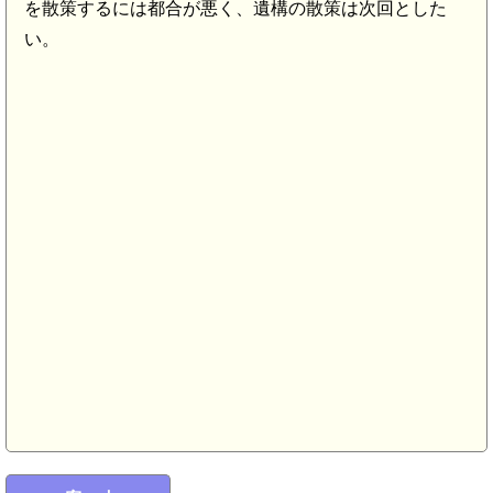
を散策するには都合が悪く、遺構の散策は次回とした
い。
常陸 堅倉砦(
常陸 鶴田城(5.6km)