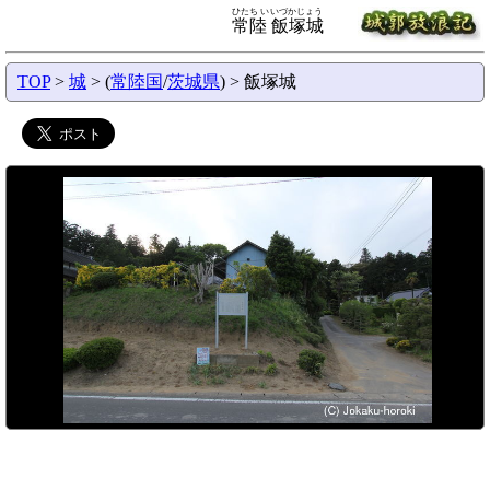
ひたち いいづかじょう
常陸 飯塚城
TOP
>
城
> (
常陸国
/
茨城県
) > 飯塚城