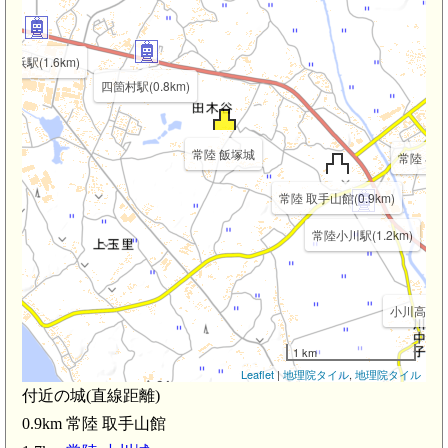
高浜駅(1.6km)
四箇村駅(0.8km)
常陸 飯塚城
常陸 小川城
常陸 取手山館(0.9km)
常陸小川駅(1.2km)
小川高校下駅
1 km
Leaflet
|
地理院タイル
,
地理院タイル
付近の城(直線距離)
0.9km 常陸 取手山館