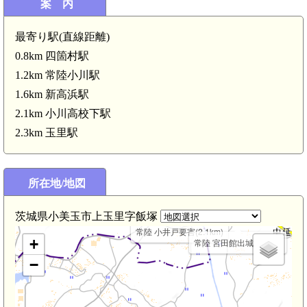
案 内
最寄り駅(直線距離)
0.8km 四箇村駅
1.2km 常陸小川駅
1.6km 新高浜駅
)
2.1km 小川高校下駅
2.3km 玉里駅
所在地/地図
常陸 宮田館(2.5km)
茨城県小美玉市上玉里字飯塚
常陸 小井戸要害(2.1km)
+
常陸 宮田館出城(2.1km)
−