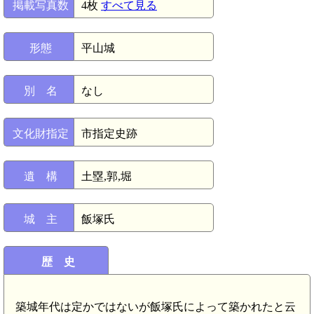
掲載写真数
4枚
すべて見る
形態
平山城
別 名
なし
文化財指定
市指定史跡
遺 構
土塁,郭,堀
城 主
飯塚氏
歴 史
築城年代は定かではないが飯塚氏によって築かれたと云