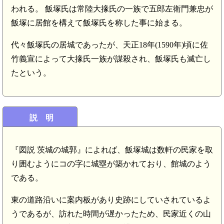
われる。 飯塚氏は常陸大掾氏の一族で五郎左衛門兼忠が
飯塚に居館を構えて飯塚氏を称した事に始まる。
代々飯塚氏の居城であったが、天正18年(1590年)頃に佐
竹義宣によって大掾氏一族が謀殺され、飯塚氏も滅亡し
たという。
説 明
『図説 茨城の城郭』によれば、飯塚城は数軒の民家を取
り囲むようにコの字に城塁が築かれており、館城のよう
である。
東の道路沿いに案内板があり史跡にしていされているよ
うであるが、訪れた時間が遅かったため、民家近くの山