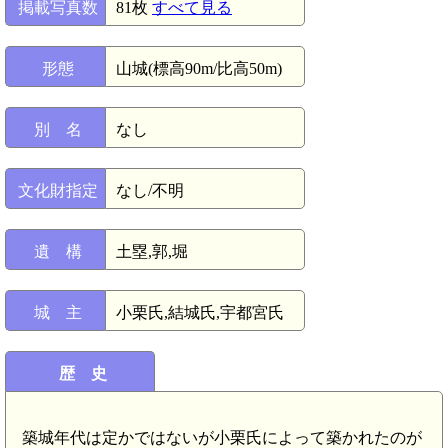
掲載写真数
81枚
すべて見る
形態
山城(標高90m/比高50m)
別 名
なし
文化財指定
なし/不明
遺 構
土塁,郭,堀
城 主
小栗氏,結城氏,宇都宮氏
歴 史
築城年代は定かではないが小栗氏によって築かれたのが