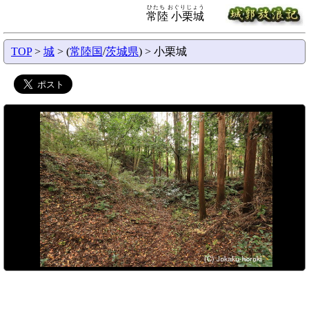
ひたち おぐりじょう
常陸 小栗城
TOP
>
城
> (
常陸国
/
茨城県
) > 小栗城