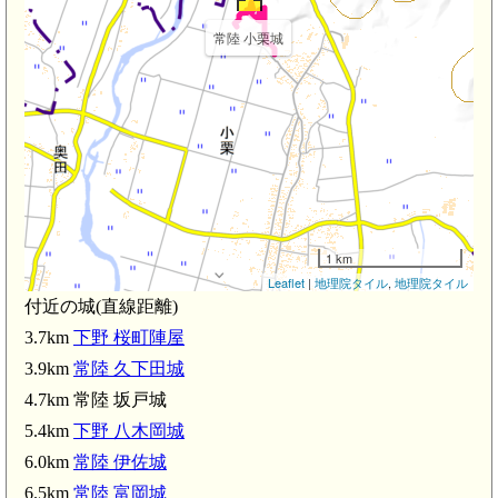
常陸 小栗城
1 km
Leaflet
|
地理院タイル
,
地理院タイル
付近の城(直線距離)
3.7km
下野 桜町陣屋
3.9km
常陸 久下田城
4.7km 常陸 坂戸城
5.4km
下野 八木岡城
6.0km
常陸 伊佐城
6.5km
常陸 富岡城