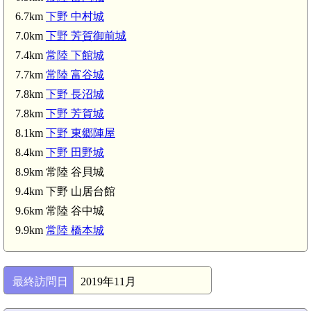
6.7km
下野 中村城
7.0km
下野 芳賀御前城
7.4km
常陸 下館城
7.7km
常陸 富谷城
7.8km
下野 長沼城
7.8km
下野 芳賀城
8.1km
下野 東郷陣屋
8.4km
下野 田野城
8.9km 常陸 谷貝城
新
9.4km 下野 山居台館
9.6km 常陸 谷中城
9.9km
常陸 橋本城
最終訪問日
2019年11月