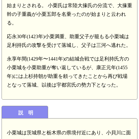
始まりとされる。 小栗氏は常陸大掾氏の分流で、大掾重
幹の子重義が小栗五郎を名乗ったのが始まりと云われ
る。
応永30年(1423年)小栗満重、助重父子が籠もる小栗城は
足利持氏の攻撃を受けて落城し、父子は三河へ逃れた。
永享年間(1429年〜1441年)の結城合戦では足利持氏方の
小栗城を小栗助重が奪い返しているが、康正元年(1455
年)には上杉持朝が助重を頼ってきたことから再び戦場
となって落城、以後は宇都宮氏の勢力下となった。
説 明
小栗城は茨城県と栃木県の県境付近にあり、小貝川に面