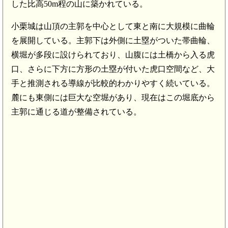
した比高50m程の山に築かれている。
小栗城は山頂の主郭を中心として東と南に大規模に曲輪
を展開している。主郭下は外側に土塁がついた帯曲輪、
横堀が多段に設けられており、山腹には土橋から入る虎
口、さらに下方に方形の土塁が付いた虎口空間など、大
手と推測される導線が比較的わかりやすく続いている。
麓にも東側には巨大な空堀があり、現在はこの堀底から
主郭に通じる道が整備されている。
下野 東郷陣屋(8.1km)
下野 芳賀城(7.8km)