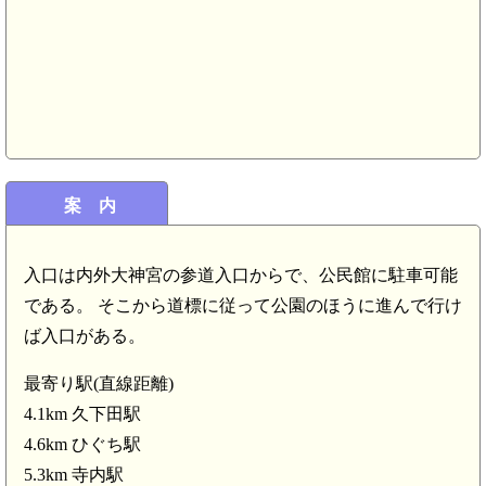
下野 芳賀御前城(7.0km)
案 内
入口は内外大神宮の参道入口からで、公民館に駐車可能
である。 そこから道標に従って公園のほうに進んで行け
ば入口がある。
最寄り駅(直線距離)
4.1km 久下田駅
4.6km ひぐち駅
5.3km 寺内駅
下野 桜町陣屋(3.7km)