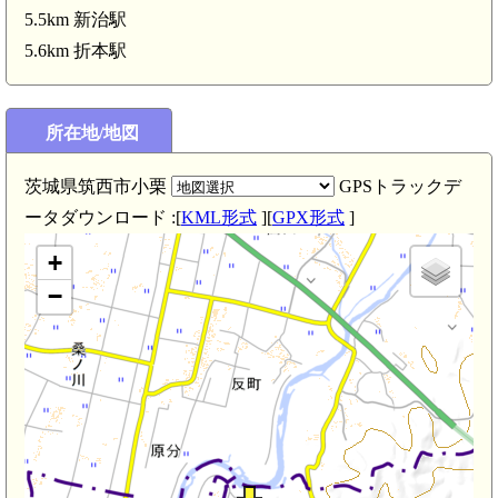
5.5km 新治駅
5.6km 折本駅
所在地/地図
茨城県筑西市小栗
GPSトラックデ
ータダウンロード :[
KML形式
][
GPX形式
]
+
−